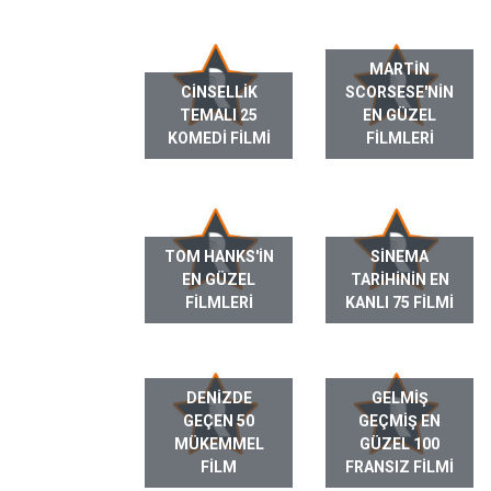
MARTIN
CINSELLIK
SCORSESE'NIN
TEMALI 25
EN GÜZEL
KOMEDI FILMI
FILMLERI
TOM HANKS'IN
SINEMA
EN GÜZEL
TARIHININ EN
FILMLERI
KANLI 75 FILMI
DENIZDE
GELMIŞ
GEÇEN 50
GEÇMIŞ EN
MÜKEMMEL
GÜZEL 100
FILM
FRANSIZ FILMI