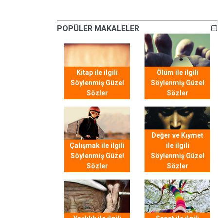
POPÜLER MAKALELER
Kitap ile ilgili
Ölüm ile ilgili
Söylenmiş Güzel
Söylenmiş Güzel
Sözler
Sözler
Değer ve Kıymet
Çalışmak ile ilgili
ile ilgili
Söylenmiş Güzel
Söylenmiş Güzel
Sözler
Sözler