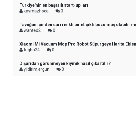
Türkiye'nin en başarılı start-up'ları
kaymazhoca
0
Tavuğun içinden sarı renkli bir et çıktı bozulmuş olabilir m
wanted2
0
Xiaomi Mi Vacuum Mop Pro Robot Süpürgeye Harita Ekle
tugba24
0
Dışarıdan görünmeyen kıymık nasıl çıkartılır?
yildirim.ergun
0