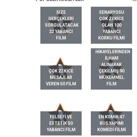
SIZE
SENARYOSU
GERÇEKLERI
ÇOK ZEKICE
SORGULATACAK
OLAN 100
22 YABANCI
YABANCI
FILM
KORKU FILMI
GERÇEK HAYAT
HIKAYELERINDEN
ILHAM
ALINARAK
ÇOK ZEKICE
ÇEKILMIŞ 90
MESAJLAR
MÜKEMMEL
VEREN 50 FILM
FILM
FELSEFI VE
EN KOMIK 47
ESTETIK 50
RUS YAPIMI
YABANCI FILM
KOMEDI FILMI