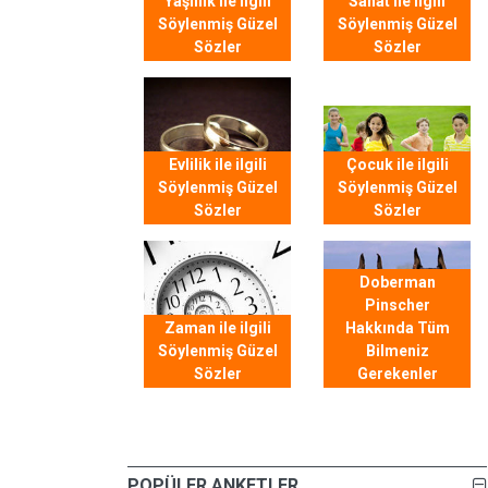
Yaşlılık ile ilgili
Sanat ile ilgili
Söylenmiş Güzel
Söylenmiş Güzel
Sözler
Sözler
Evlilik ile ilgili
Çocuk ile ilgili
Söylenmiş Güzel
Söylenmiş Güzel
Sözler
Sözler
Doberman
Pinscher
Zaman ile ilgili
Hakkında Tüm
Söylenmiş Güzel
Bilmeniz
Sözler
Gerekenler
POPÜLER ANKETLER