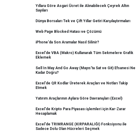
Yıllara Göre Asgari Ücret ile Alınabilecek Çeyrek Altın
Sayıları
Dünya Borsaları Tek ve Çift Yıllar Getiri Karşılaştırmaları
Web Page Blocked Hatası ve Çözümü
iPhone'da Son Aramalar Nasıl Silinir?
Excel'de VBA (Makro) Kullanarak Tüm Sekmelere Grafik
Eklemek
Sell In May And Go Away (Mayıs'ta Sat ve Git) Efsanesi Ne
Kadar Doğru?
Excel'de QR Kodlar Üreterek Araçları ve Notları Takip
Etmek
Yatırım Araçlarının Aylara Göre Davranışları (Excel)
Excel'de Kripto Para Piyasası işlemleri için Kar-Zarar
Hesaplamak
Excel'de TRIMRANGE (KIRPARALIĞI) Fonksiyonu ile
Sadece Dolu Olan Hücreleri Seçmek