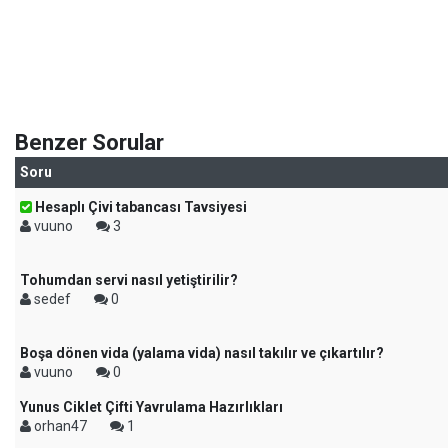
Benzer Sorular
Soru
Hesaplı Çivi tabancası Tavsiyesi
vuuno
3
Tohumdan servi nasıl yetiştirilir?
sedef
0
Boşa dönen vida (yalama vida) nasıl takılır ve çıkartılır?
vuuno
0
Yunus Ciklet Çifti Yavrulama Hazırlıkları
orhan47
1