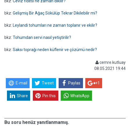
bkz:
Ceviz fidesi ne zaman dikilir?
bkz:
Gelişmiş Bir Ağaç Sökülüp Tekrar Dikilebilir mi?
bkz:
Leylandi tohumları ne zaman toplanır ve ekilir?
bkz:
Tohumdan servi nasıl yetiştirilir?
bkz:
Saksı toprağı neden küflenir ve çözümü nedir?
cemre.kutluay
08.05.2021 19:44
E-mail
Tweet
Paylas
+1
Share
Pin this
WhatsApp
Bu soru henüz yanıtlanmamış.