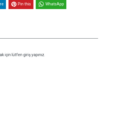
re
Pin this
WhatsApp
k için lütfen giriş yapınız.