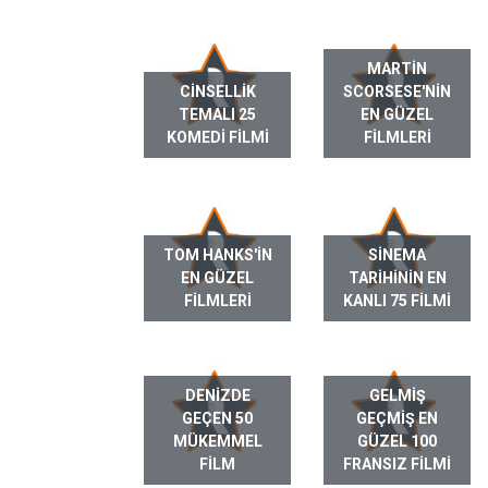
MARTIN
CINSELLIK
SCORSESE'NIN
TEMALI 25
EN GÜZEL
KOMEDI FILMI
FILMLERI
TOM HANKS'IN
SINEMA
EN GÜZEL
TARIHININ EN
FILMLERI
KANLI 75 FILMI
DENIZDE
GELMIŞ
GEÇEN 50
GEÇMIŞ EN
MÜKEMMEL
GÜZEL 100
FILM
FRANSIZ FILMI