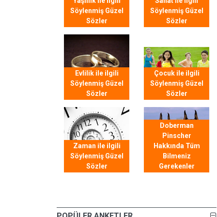
Yaşlılık ile ilgili
Sanat ile ilgili
Söylenmiş Güzel
Söylenmiş Güzel
Sözler
Sözler
Evlilik ile ilgili
Çocuk ile ilgili
Söylenmiş Güzel
Söylenmiş Güzel
Sözler
Sözler
Doberman
Pinscher
Zaman ile ilgili
Hakkında Tüm
Söylenmiş Güzel
Bilmeniz
Sözler
Gerekenler
POPÜLER ANKETLER