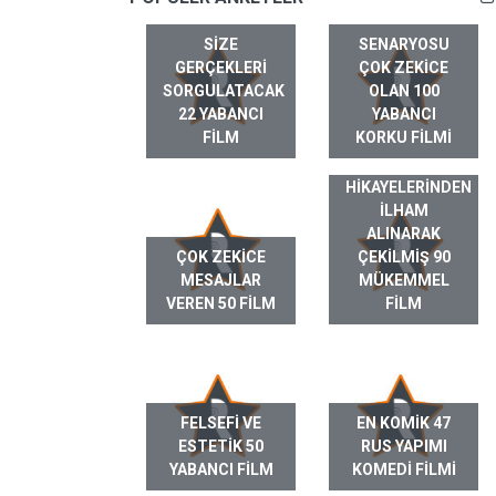
SIZE
SENARYOSU
GERÇEKLERI
ÇOK ZEKICE
SORGULATACAK
OLAN 100
22 YABANCI
YABANCI
FILM
KORKU FILMI
GERÇEK HAYAT
HIKAYELERINDEN
ILHAM
ALINARAK
ÇOK ZEKICE
ÇEKILMIŞ 90
MESAJLAR
MÜKEMMEL
VEREN 50 FILM
FILM
FELSEFI VE
EN KOMIK 47
ESTETIK 50
RUS YAPIMI
YABANCI FILM
KOMEDI FILMI