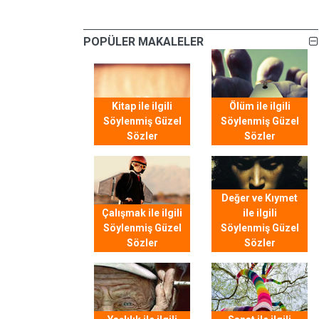
POPÜLER MAKALELER
Kitap ile ilgili
Ölüm ile ilgili
Söylenmiş Güzel
Söylenmiş Güzel
Sözler
Sözler
Değer ve Kıymet
Çalışmak ile ilgili
ile ilgili
Söylenmiş Güzel
Söylenmiş Güzel
Sözler
Sözler