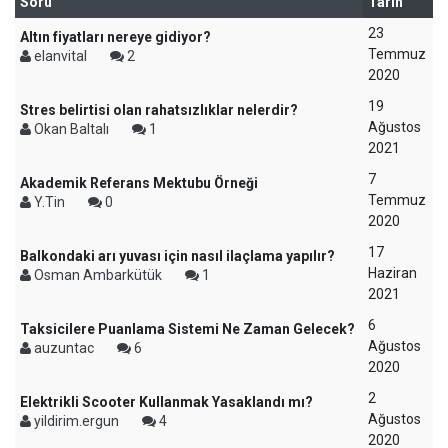
Soru
Tarih
23
Altın fiyatları nereye gidiyor?
Temmuz
elanvital
2
2020
19
Stres belirtisi olan rahatsızlıklar nelerdir?
Ağustos
Okan Baltalı
1
2021
7
Akademik Referans Mektubu Örneği
Temmuz
Y.Tin
0
2020
17
Balkondaki arı yuvası için nasıl ilaçlama yapılır?
Haziran
Osman Ambarkütük
1
2021
6
Taksicilere Puanlama Sistemi Ne Zaman Gelecek?
Ağustos
auzuntac
6
2020
2
Elektrikli Scooter Kullanmak Yasaklandı mı?
Ağustos
yildirim.ergun
4
2020