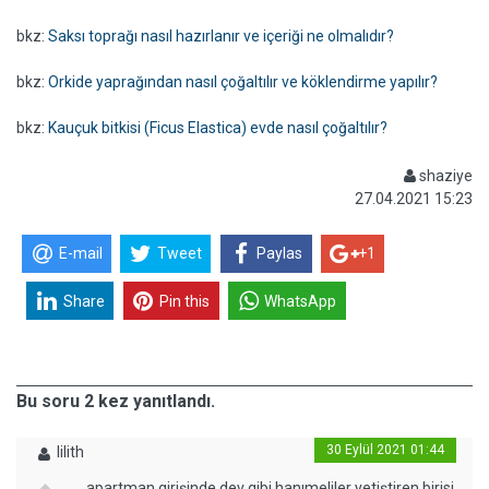
bkz:
Saksı toprağı nasıl hazırlanır ve içeriği ne olmalıdır?
bkz:
Orkide yaprağından nasıl çoğaltılır ve köklendirme yapılır?
bkz:
Kauçuk bitkisi (Ficus Elastica) evde nasıl çoğaltılır?
shaziye
27.04.2021 15:23
E-mail
Tweet
Paylas
+1
Share
Pin this
WhatsApp
Bu soru 2 kez yanıtlandı.
30 Eylül 2021 01:44
lilith
apartman girişinde dev gibi hanımeliler yetiştiren birisi