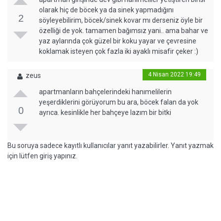
olarak hiç de böcek ya da sinek yapmadığını
2
söyleyebilirim, böcek/sinek kovar mı derseniz öyle bir
özelliği de yok. tamamen bağımsız yani.. ama bahar ve
yaz aylarında çok güzel bir koku yayar ve çevresine
koklamak isteyen çok fazla iki ayaklı misafir çeker :)
4 Nisan 2022 19:49
zeus
apartmanların bahçelerindeki hanımelilerin
yeşerdiklerini görüyorum bu ara, böcek falan da yok
0
ayrıca. kesinlikle her bahçeye lazım bir bitki
Bu soruya sadece kayıtlı kullanıcılar yanıt yazabilirler. Yanıt yazmak
için lütfen giriş yapınız.