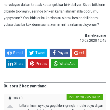
neredeyse dalları kıracak kadar çok kar birikebiliyor. Sizce bitkilerin
dibinde toprağın üzerinde biriken karları almamakla doğru mu
yapıyorum? Yani bitkiler bu kardan su olarak beslenebilirler mi
yoksa olası bir kök donmasına zemin mi hazırlamış oluyorum?
melikepınar
10.02.2020 12:45
E-mail
Tweet
Paylas
+1
Share
Pin this
WhatsApp
Bu soru 2 kez yanıtlandı.
22 Haziran 2022 03:22
misafir
bitkiler kışın uykuya geçtikleri için içlerindeki suyu dışarı