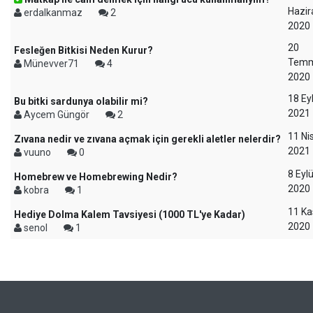
Hazir
erdalkanmaz
2
2020
20
Fesleğen Bitkisi Neden Kurur?
Tem
Münevver71
4
2020
18 Eyl
Bu bitki sardunya olabilir mi?
2021
Aycem Güngör
2
11 Ni
Zıvana nedir ve zıvana açmak için gerekli aletler nelerdir?
2021
vuuno
0
8 Eylü
Homebrew ve Homebrewing Nedir?
2020
kobra
1
11 K
Hediye Dolma Kalem Tavsiyesi (1000 TL'ye Kadar)
2020
senol
1