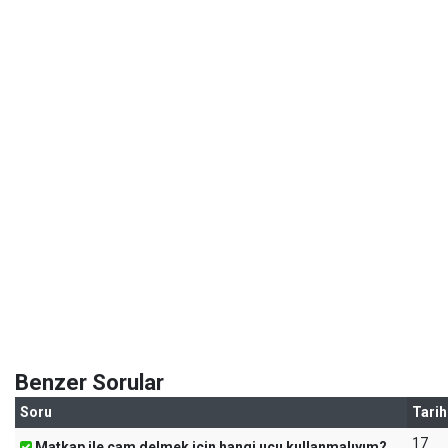
Benzer Sorular
Soru
Tarih
17
Matkap ile cam delmek için hangi ucu kullanmalıyım?