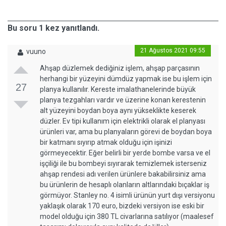
Bu soru 1 kez yanıtlandı.
21 Ağustos 2021 09:55
vuuno
Ahşap düzlemek dediğiniz işlem, ahşap parçasının
herhangi bir yüzeyini dümdüz yapmak ise bu işlem için
27
planya kullanılır. Kereste imalathanelerinde büyük
planya tezgahları vardır ve üzerine konan kerestenin
alt yüzeyini boydan boya aynı yükseklikte keserek
düzler. Ev tipi kullanım için elektrikli olarak el planyası
ürünleri var, ama bu planyaların görevi de boydan boya
bir katmanı sıyırıp atmak olduğu için işinizi
görmeyecektir. Eğer belirli bir yerde bombe varsa ve el
işçiliği ile bu bombeyi sıyırarak temizlemek isterseniz
ahşap rendesi adı verilen ürünlere bakabilirsiniz ama
bu ürünlerin de hesaplı olanların altlarındaki bıçaklar iş
görmüyor. Stanley no. 4 isimli ürünün yurt dışı versiyonu
yaklaşık olarak 170 euro, bizdeki versiyon ise eski bir
model olduğu için 380 TL civarlarına satılıyor (maalesef