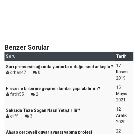
Benzer Sorular
Soru
Tarih
17
Sarı prensesin ağzında yumurta olduğu nasıl anlaşılır?
Kasım
orhan47
0
2019
15
Freze ile birbirine geçmeli lambri yapılabilir mi?
Mayıs
fatih55
2
2021
12
Saksıda Taze Soğan Nasıl Yetiştirilir?
Aralık
eliff
3
2020
22
Ahşap çerçeveli duvar aynası yapma projesi