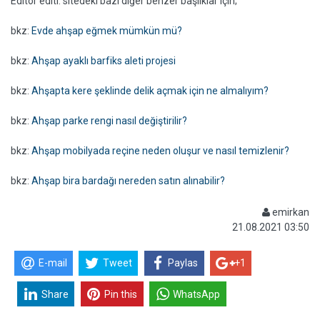
Editör editi: sitedeki bazı diğer benzer başlıklar için;
bkz:
Evde ahşap eğmek mümkün mü?
bkz:
Ahşap ayaklı barfiks aleti projesi
bkz:
Ahşapta kere şeklinde delik açmak için ne almalıyım?
bkz:
Ahşap parke rengi nasıl değiştirilir?
bkz:
Ahşap mobilyada reçine neden oluşur ve nasıl temizlenir?
bkz:
Ahşap bira bardağı nereden satın alınabilir?
emirkan
21.08.2021 03:50
E-mail
Tweet
Paylas
+1
Share
Pin this
WhatsApp