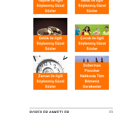
Yaşlılık ile ilgili
Sanat ile ilgili
Söylenmiş Güzel
Söylenmiş Güzel
Sözler
Sözler
Evlilik ile ilgili
Çocuk ile ilgili
Söylenmiş Güzel
Söylenmiş Güzel
Sözler
Sözler
Doberman
Pinscher
Zaman ile ilgili
Hakkında Tüm
Söylenmiş Güzel
Bilmeniz
Sözler
Gerekenler
POPÜLER ANKETLER