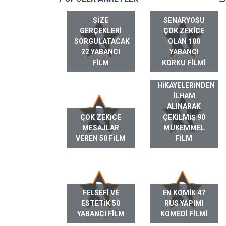
SIZE
SENARYOSU
GERÇEKLERI
ÇOK ZEKICE
SORGULATACAK
OLAN 100
22 YABANCI
YABANCI
FILM
KORKU FILMI
GERÇEK HAYAT
HIKAYELERINDEN
ILHAM
ALINARAK
ÇOK ZEKICE
ÇEKILMIŞ 90
MESAJLAR
MÜKEMMEL
VEREN 50 FILM
FILM
FELSEFI VE
EN KOMIK 47
ESTETIK 50
RUS YAPIMI
YABANCI FILM
KOMEDI FILMI