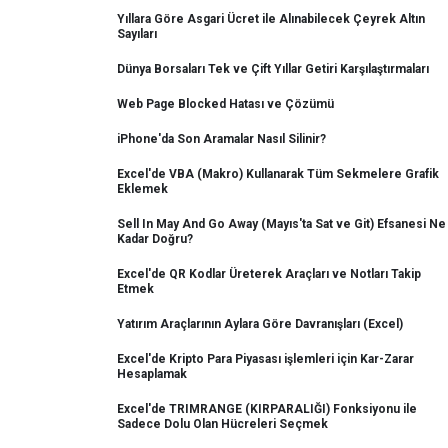
Yıllara Göre Asgari Ücret ile Alınabilecek Çeyrek Altın
Sayıları
Dünya Borsaları Tek ve Çift Yıllar Getiri Karşılaştırmaları
Web Page Blocked Hatası ve Çözümü
iPhone'da Son Aramalar Nasıl Silinir?
Excel'de VBA (Makro) Kullanarak Tüm Sekmelere Grafik
Eklemek
Sell In May And Go Away (Mayıs'ta Sat ve Git) Efsanesi Ne
Kadar Doğru?
Excel'de QR Kodlar Üreterek Araçları ve Notları Takip
Etmek
Yatırım Araçlarının Aylara Göre Davranışları (Excel)
Excel'de Kripto Para Piyasası işlemleri için Kar-Zarar
Hesaplamak
Excel'de TRIMRANGE (KIRPARALIĞI) Fonksiyonu ile
Sadece Dolu Olan Hücreleri Seçmek