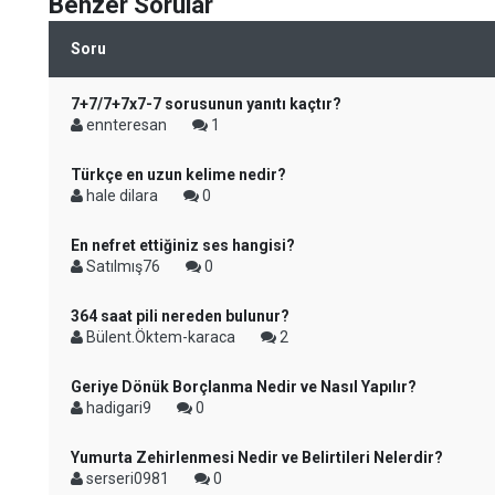
Benzer Sorular
Soru
7+7/7+7x7-7 sorusunun yanıtı kaçtır?
ennteresan
1
Türkçe en uzun kelime nedir?
hale dilara
0
En nefret ettiğiniz ses hangisi?
Satılmış76
0
364 saat pili nereden bulunur?
Bülent.Öktem-karaca
2
Geriye Dönük Borçlanma Nedir ve Nasıl Yapılır?
hadigari9
0
Yumurta Zehirlenmesi Nedir ve Belirtileri Nelerdir?
serseri0981
0