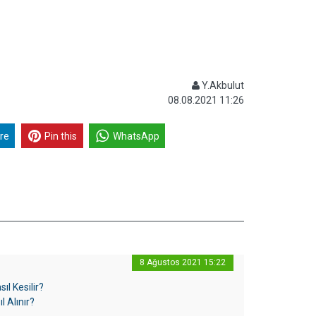
Y.Akbulut
08.08.2021 11:26
re
Pin this
WhatsApp
8 Ağustos 2021 15:22
ıl Kesilir?
l Alınır?