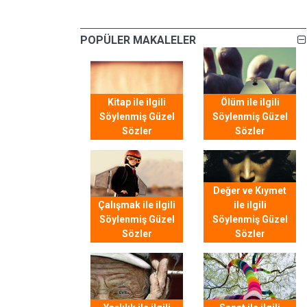
POPÜLER MAKALELER
Kitap ile ilgili
Ölüm ile ilgili
Söylenmiş Güzel
Söylenmiş Güzel
Sözler
Sözler
Değer ve Kıymet
Çalışmak ile ilgili
ile ilgili
Söylenmiş Güzel
Söylenmiş Güzel
Sözler
Sözler