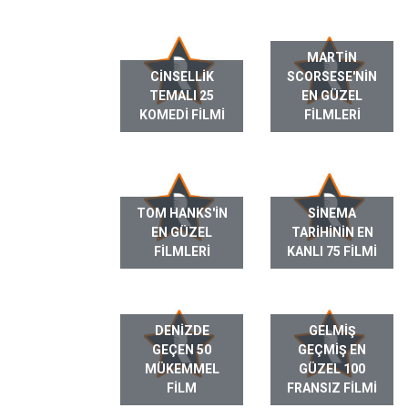
MARTIN
CINSELLIK
SCORSESE'NIN
TEMALI 25
EN GÜZEL
KOMEDI FILMI
FILMLERI
TOM HANKS'IN
SINEMA
EN GÜZEL
TARIHININ EN
FILMLERI
KANLI 75 FILMI
DENIZDE
GELMIŞ
GEÇEN 50
GEÇMIŞ EN
MÜKEMMEL
GÜZEL 100
FILM
FRANSIZ FILMI