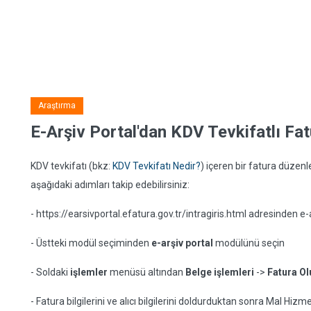
Araştırma
E-Arşiv Portal'dan KDV Tevkifatlı Fat
KDV tevkifatı (bkz:
KDV Tevkifatı Nedir?
) içeren bir fatura düzenle
aşağıdaki adımları takip edebilirsiniz:
- https://earsivportal.efatura.gov.tr/intragiris.html adresinden e-a
- Üstteki modül seçiminden
e-arşiv portal
modülünü seçin
- Soldaki
işlemler
menüsü altından
Belge işlemleri
->
Fatura Ol
- Fatura bilgilerini ve alıcı bilgilerini doldurduktan sonra Mal Hiz