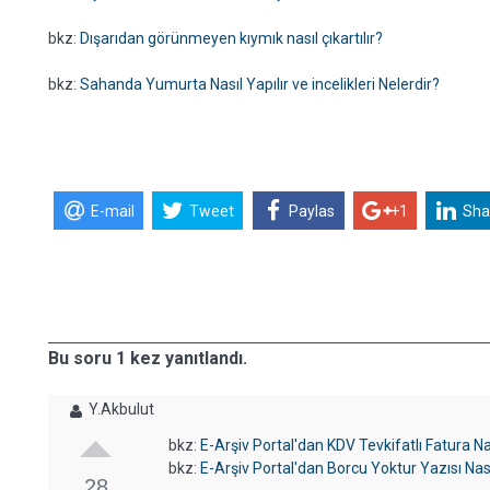
bkz:
Dışarıdan görünmeyen kıymık nasıl çıkartılır?
bkz:
Sahanda Yumurta Nasıl Yapılır ve incelikleri Nelerdir?
E-mail
Tweet
Paylas
+1
Sha
Bu soru 1 kez yanıtlandı.
Y.Akbulut
bkz:
E-Arşiv Portal'dan KDV Tevkifatlı Fatura Nas
bkz:
E-Arşiv Portal'dan Borcu Yoktur Yazısı Nası
28