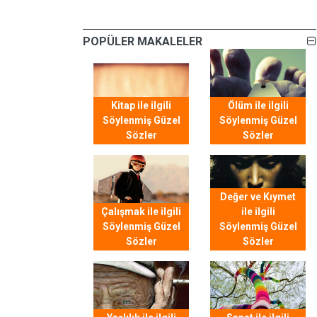
POPÜLER MAKALELER
Kitap ile ilgili
Ölüm ile ilgili
Söylenmiş Güzel
Söylenmiş Güzel
Sözler
Sözler
Değer ve Kıymet
Çalışmak ile ilgili
ile ilgili
Söylenmiş Güzel
Söylenmiş Güzel
Sözler
Sözler