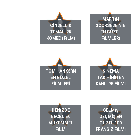
MARTIN
CINSELLIK
SCORSESE'NIN
TEMALI 25
EN GÜZEL
KOMEDI FILMI
FILMLERI
TOM HANKS'IN
SINEMA
EN GÜZEL
TARIHININ EN
FILMLERI
KANLI 75 FILMI
DENIZDE
GELMIŞ
GEÇEN 50
GEÇMIŞ EN
MÜKEMMEL
GÜZEL 100
FILM
FRANSIZ FILMI