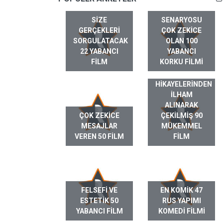
SIZE
SENARYOSU
GERÇEKLERI
ÇOK ZEKICE
SORGULATACAK
OLAN 100
22 YABANCI
YABANCI
FILM
KORKU FILMI
GERÇEK HAYAT
HIKAYELERINDEN
ILHAM
ALINARAK
ÇOK ZEKICE
ÇEKILMIŞ 90
MESAJLAR
MÜKEMMEL
VEREN 50 FILM
FILM
FELSEFI VE
EN KOMIK 47
ESTETIK 50
RUS YAPIMI
YABANCI FILM
KOMEDI FILMI