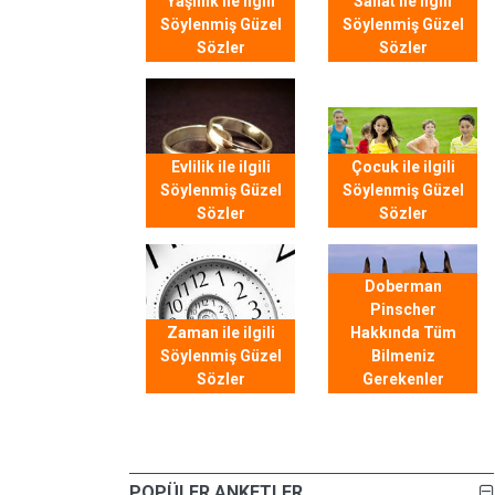
Yaşlılık ile ilgili
Sanat ile ilgili
Söylenmiş Güzel
Söylenmiş Güzel
Sözler
Sözler
Evlilik ile ilgili
Çocuk ile ilgili
Söylenmiş Güzel
Söylenmiş Güzel
Sözler
Sözler
Doberman
Pinscher
Zaman ile ilgili
Hakkında Tüm
Söylenmiş Güzel
Bilmeniz
Sözler
Gerekenler
POPÜLER ANKETLER