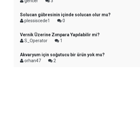
gencer
3
Solucan gübresinin içinde solucan olur mu?
plessiscede1
0
Vernik Üzerine Zımpara Yapılabilir mi?
S_Operator
1
Akvaryum için soğutucu bir ürün yok mu?
orhan47
2