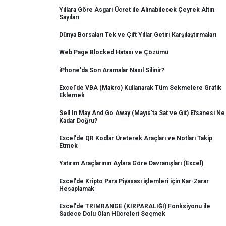
Yıllara Göre Asgari Ücret ile Alınabilecek Çeyrek Altın
Sayıları
Dünya Borsaları Tek ve Çift Yıllar Getiri Karşılaştırmaları
Web Page Blocked Hatası ve Çözümü
iPhone'da Son Aramalar Nasıl Silinir?
Excel'de VBA (Makro) Kullanarak Tüm Sekmelere Grafik
Eklemek
Sell In May And Go Away (Mayıs'ta Sat ve Git) Efsanesi Ne
Kadar Doğru?
Excel'de QR Kodlar Üreterek Araçları ve Notları Takip
Etmek
Yatırım Araçlarının Aylara Göre Davranışları (Excel)
Excel'de Kripto Para Piyasası işlemleri için Kar-Zarar
Hesaplamak
Excel'de TRIMRANGE (KIRPARALIĞI) Fonksiyonu ile
Sadece Dolu Olan Hücreleri Seçmek