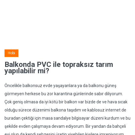
Hobi
Balkonda PVC ile topraksız tarım
yapılabilir mi?
Öncelikle balkonsuz evde yaşayanlara ya da balkonu güneş
görmeyen herkese bu zor karantina günlerinde sabır diliyorum.
Çok geniş olmasa da iyi kötü bir balkon var bizde de ve hava sıcak
olduğu sürece düzenimi balkona taşıdım ve kablosuz internet de
buradan çektiği için masa sandalye bilgisayar düzeni kurdum ve bu
şekilde evden çalışmaya devam ediyorum. Bir yandan da bahçeli
evi olup da kendi sebzesini üretip yiyebilen kişilere imreniyorum