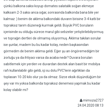
çünkü balkona saksı koyup domates salatalık soğan ekmeye
kalksam 2-3 saksı anca sığar, sonrasında balkonda bana bile yer
kalmaz :) benim de aklıma balkondaki duvarın birisine 3-4 katlı bir
topraksız tarım düzeneği kurmak geldi. Büyük PVC boruların
içerisinde su olduğu sürece marul gibi sebzeler yetiştirilebiliyormuş
ve toprağın dertleri de olmamış oluyormuş. Aklıma takılan sorular
ise şunlar, madem bu bu kadar kolay, neden başkasından
görmedim de benim aklıma geldi. Eğer şu an öngöremediğim bir
zorluğu ya da ihtiyacı varsa da acaba nedir? Duvara boruları
sabitlemek için yerden ve duvardan destek alan basit bir mobilya
rafı kullanılabilir gibi geldi, içi su dolu PVC'lerin ağırlıkları da
toplasan 10-20 kilo olur ya da olmaz. Sizce eksik düşündüğüm bir
şey var mı yoksa balkonda topraksız denemesi yapmak bu kadar
kolay olabilir mi?
mimoza2727
24.04.2020 08:13