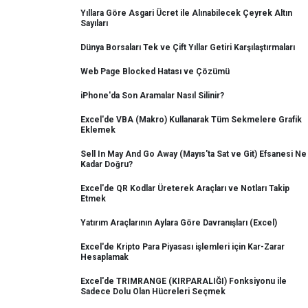
Yıllara Göre Asgari Ücret ile Alınabilecek Çeyrek Altın
Sayıları
Dünya Borsaları Tek ve Çift Yıllar Getiri Karşılaştırmaları
Web Page Blocked Hatası ve Çözümü
iPhone'da Son Aramalar Nasıl Silinir?
Excel'de VBA (Makro) Kullanarak Tüm Sekmelere Grafik
Eklemek
Sell In May And Go Away (Mayıs'ta Sat ve Git) Efsanesi Ne
Kadar Doğru?
Excel'de QR Kodlar Üreterek Araçları ve Notları Takip
Etmek
Yatırım Araçlarının Aylara Göre Davranışları (Excel)
Excel'de Kripto Para Piyasası işlemleri için Kar-Zarar
Hesaplamak
Excel'de TRIMRANGE (KIRPARALIĞI) Fonksiyonu ile
Sadece Dolu Olan Hücreleri Seçmek