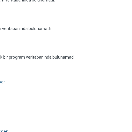
gram veritabanında bulunamadı.
am veritabanında bulunamadı.
ecek bir program veritabanında bulunamadı.
yor
lemek