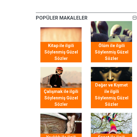
POPÜLER MAKALELER
Kitap ile ilgili
Ölüm ile ilgili
Söylenmiş Güzel
Söylenmiş Güzel
Sözler
Sözler
Değer ve Kıymet
Çalışmak ile ilgili
ile ilgili
Söylenmiş Güzel
Söylenmiş Güzel
Sözler
Sözler