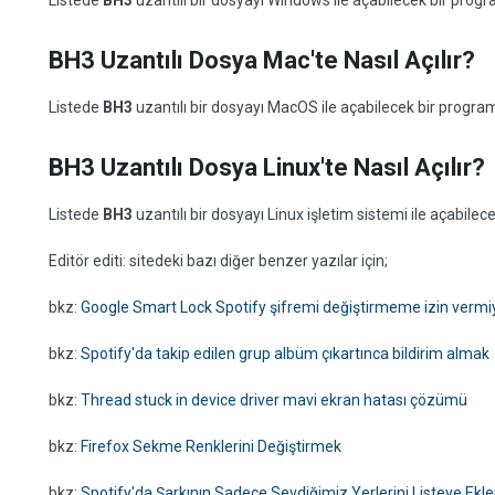
Listede
BH3
uzantılı bir dosyayı Windows ile açabilecek bir pro
BH3 Uzantılı Dosya Mac'te Nasıl Açılır?
Listede
BH3
uzantılı bir dosyayı MacOS ile açabilecek bir progr
BH3 Uzantılı Dosya Linux'te Nasıl Açılır?
Listede
BH3
uzantılı bir dosyayı Linux işletim sistemi ile açabil
Editör editi: sitedeki bazı diğer benzer yazılar için;
bkz:
Google Smart Lock Spotify şifremi değiştirmeme izin vermi
bkz:
Spotify'da takip edilen grup albüm çıkartınca bildirim almak
bkz:
Thread stuck in device driver mavi ekran hatası çözümü
bkz:
Firefox Sekme Renklerini Değiştirmek
bkz:
Spotify'da Şarkının Sadece Sevdiğimiz Yerlerini Listeye Ek