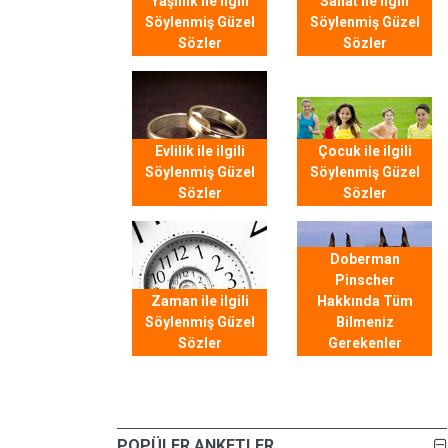
Yaşlılık ile ilgili
Sanat ile ilgili
Söylenmiş Güzel
Söylenmiş Güzel
Sözler
Sözler
Evlilik ile ilgili
Çocuk ile ilgili
Söylenmiş Güzel
Söylenmiş Güzel
Sözler
Sözler
Doberman
Pinscher
Zaman ile ilgili
Hakkında Tüm
Söylenmiş Güzel
Bilmeniz
Sözler
Gerekenler
POPÜLER ANKETLER