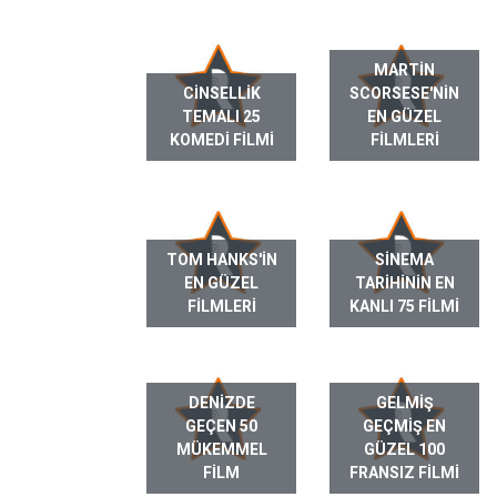
MARTIN
CINSELLIK
SCORSESE'NIN
TEMALI 25
EN GÜZEL
KOMEDI FILMI
FILMLERI
TOM HANKS'IN
SINEMA
EN GÜZEL
TARIHININ EN
FILMLERI
KANLI 75 FILMI
DENIZDE
GELMIŞ
GEÇEN 50
GEÇMIŞ EN
MÜKEMMEL
GÜZEL 100
FILM
FRANSIZ FILMI