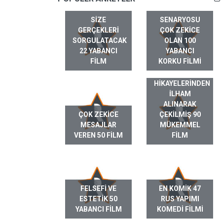
SIZE
SENARYOSU
GERÇEKLERI
ÇOK ZEKICE
SORGULATACAK
OLAN 100
22 YABANCI
YABANCI
FILM
KORKU FILMI
GERÇEK HAYAT
HIKAYELERINDEN
ILHAM
ALINARAK
ÇOK ZEKICE
ÇEKILMIŞ 90
MESAJLAR
MÜKEMMEL
VEREN 50 FILM
FILM
FELSEFI VE
EN KOMIK 47
ESTETIK 50
RUS YAPIMI
YABANCI FILM
KOMEDI FILMI