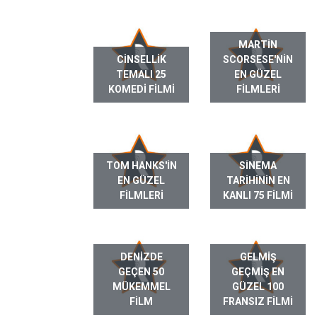
MARTIN
CINSELLIK
SCORSESE'NIN
TEMALI 25
EN GÜZEL
KOMEDI FILMI
FILMLERI
TOM HANKS'IN
SINEMA
EN GÜZEL
TARIHININ EN
FILMLERI
KANLI 75 FILMI
DENIZDE
GELMIŞ
GEÇEN 50
GEÇMIŞ EN
MÜKEMMEL
GÜZEL 100
FILM
FRANSIZ FILMI