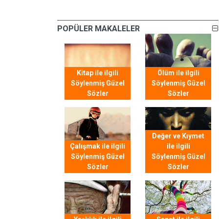
POPÜLER MAKALELER
Kitap ile ilgili
Ölüm ile ilgili
Söylenmiş Güzel
Söylenmiş Güzel
Sözler
Sözler
Değer ve Kıymet
Çalışmak ile ilgili
ile ilgili
Söylenmiş Güzel
Söylenmiş Güzel
Sözler
Sözler