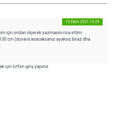
13 Ekim 2021 13:29
m için ondan ölçerek yazmasını rica ettim.
ği 130 cm (duvara asacaksanız ayaksız biraz dha
.
k için lütfen giriş yapınız.