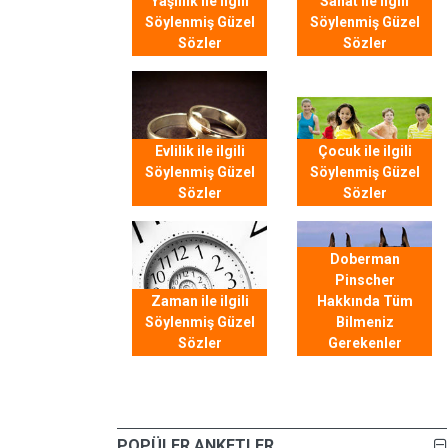
Yaşlılık ile ilgili
Sanat ile ilgili
Söylenmiş Güzel
Söylenmiş Güzel
Sözler
Sözler
Evlilik ile ilgili
Çocuk ile ilgili
Söylenmiş Güzel
Söylenmiş Güzel
Sözler
Sözler
Doberman
Pinscher
Zaman ile ilgili
Hakkında Tüm
Söylenmiş Güzel
Bilmeniz
Sözler
Gerekenler
POPÜLER ANKETLER