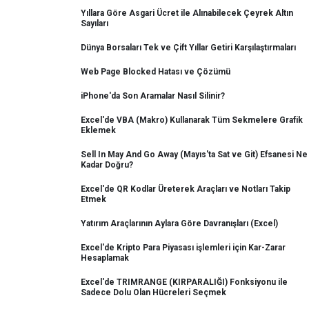
Yıllara Göre Asgari Ücret ile Alınabilecek Çeyrek Altın
Sayıları
Dünya Borsaları Tek ve Çift Yıllar Getiri Karşılaştırmaları
Web Page Blocked Hatası ve Çözümü
iPhone'da Son Aramalar Nasıl Silinir?
Excel'de VBA (Makro) Kullanarak Tüm Sekmelere Grafik
Eklemek
Sell In May And Go Away (Mayıs'ta Sat ve Git) Efsanesi Ne
Kadar Doğru?
Excel'de QR Kodlar Üreterek Araçları ve Notları Takip
Etmek
Yatırım Araçlarının Aylara Göre Davranışları (Excel)
Excel'de Kripto Para Piyasası işlemleri için Kar-Zarar
Hesaplamak
Excel'de TRIMRANGE (KIRPARALIĞI) Fonksiyonu ile
Sadece Dolu Olan Hücreleri Seçmek