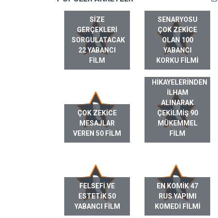
SIZE
SENARYOSU
GERÇEKLERI
ÇOK ZEKICE
SORGULATACAK
OLAN 100
22 YABANCI
YABANCI
FILM
KORKU FILMI
GERÇEK HAYAT
HIKAYELERINDEN
ILHAM
ALINARAK
ÇOK ZEKICE
ÇEKILMIŞ 90
MESAJLAR
MÜKEMMEL
VEREN 50 FILM
FILM
FELSEFI VE
EN KOMIK 47
ESTETIK 50
RUS YAPIMI
YABANCI FILM
KOMEDI FILMI