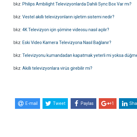
bkz:
Philips Ambilight Televizyonlarda Dahili Sync Box Var mı?
bkz:
Vestel akıllı televizyonların işletim sistemi nedir?
bkz:
4K Televizyon için şömine videosu nasıl açılır?
bkz:
Eski Video Kamera Televizyona Nasıl Bağlanır?
bkz:
Televizyonu kumandadan kapatmak yeterli mi yoksa düğme
bkz:
Akıllı televizyonlara virüs girebilir mi?
E-mail
Tweet
Paylas
+1
Sha