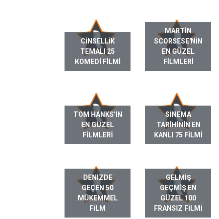
MARTIN
CINSELLIK
SCORSESE'NIN
TEMALI 25
EN GÜZEL
KOMEDI FILMI
FILMLERI
TOM HANKS'IN
SINEMA
EN GÜZEL
TARIHININ EN
FILMLERI
KANLI 75 FILMI
DENIZDE
GELMIŞ
GEÇEN 50
GEÇMIŞ EN
MÜKEMMEL
GÜZEL 100
FILM
FRANSIZ FILMI