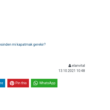
sinden mi kapatmak gerekir?
elanvital
13.10.2021 10:48
re
Pin this
WhatsApp