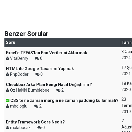
Benzer Sorular
Soru
Tarih
8 Oca
Excel'e TEFAS'tan Fon Verilerini Aktarmak
2024
VitaDemy
0
17 Şu
HTML ile Google Tasarımı Yapmak
2021
PhpCoder
0
18 K
Checkbox Arka Plan Rengi Nasıl Değiştirilir?
2020
Öz Hakiki Bumblebee
2
23
CSS'te ne zaman margin ne zaman padding kullanmalı?
Tem
mbologlu
2
2019
7
Entity Framework Core Nedir?
Ağus
malabacak
0