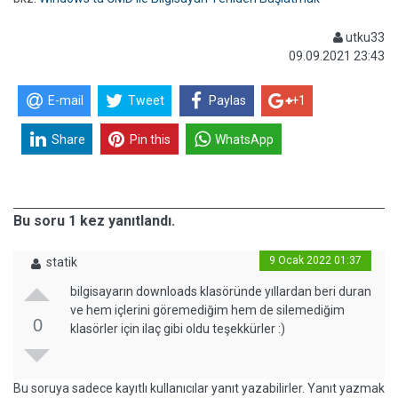
utku33
09.09.2021 23:43
E-mail
Tweet
Paylas
+1
Share
Pin this
WhatsApp
Bu soru 1 kez yanıtlandı.
9 Ocak 2022 01:37
statik
bilgisayarın downloads klasöründe yıllardan beri duran
ve hem içlerini göremediğim hem de silemediğim
0
klasörler için ilaç gibi oldu teşekkürler :)
Bu soruya sadece kayıtlı kullanıcılar yanıt yazabilirler. Yanıt yazmak