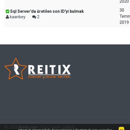
2020
30
Sql Server'da üretilen son ID'yi bulmak
Tem
kaanbey
2
2019
© 2026
Reitix.com
. Tüm Hakları Saklıdır.