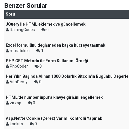
Benzer Sorular
Soru
JQuery ile HTML eklemek ve güncellemek
RainingCodes
0
Excel formülünü değişmeden başka hücreye taşımak
muratokcu
1
PHP GET Metodu ile Form Kullanımı Örneği
PhpCoder
0
Her Yılın Başında Alınan 1000 Dolarlık Bitcoin'in Bugünkü Değerle
VitaDemy
0
HTML'de number input'a klavye girişini engellemek
zirzop
0
Asp.Net'te Cookie (Çerez) Var mı Kontrolü Yapmak
kankito
0