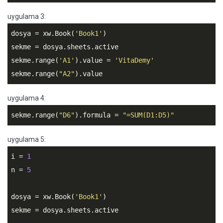
uygulama 3:
dosya = xw.Book(
'Book1'
)

sekme = dosya.sheets.active

sekme.range(
'A1'
).value = 
'VitaDemy'
sekme.range(
"A2"
).value
uygulama 4:
sekme.range(
"D6"
).formula = 
"=SUM(D1:D5)"
uygulama 5:
i = 
1
n = 
5
dosya = xw.Book(
'Book1'
)

sekme = dosya.sheets.active
