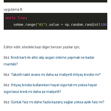
uygulama 8:
while
True
:

    sekme.range(
"A1"
).value = np.random.randint(
100
,
1
Editör editi: sitedeki bazı diğer benzer yazılar için;
bkz:
Kredi kartı ile altın alıp asgari ödeme yapmak ne kadar
mantıklı?
bkz:
Taksitli nakit avans mı daha az maliyetli ihtiyaç kredisi mi?
bkz:
İhtiyaç kredisi kullanırken hayat sigortalı mı yoksa hayat
sigortasız kredi mi daha az maliyetli?
bkz:
Günlük faiz mi daha fazla kazanç sağlar yoksa aylık faiz mi?