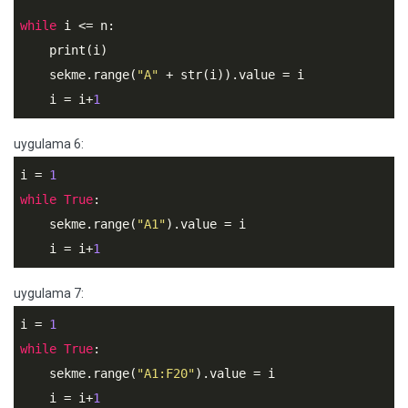
while
 i <= n:

    print(i)

    sekme.range(
"A"
 + str(i)).value = i

    i = i+
1
uygulama 6:
i = 
1
while
True
:

    sekme.range(
"A1"
).value = i

    i = i+
1
uygulama 7:
i = 
1
while
True
:

    sekme.range(
"A1:F20"
).value = i

    i = i+
1