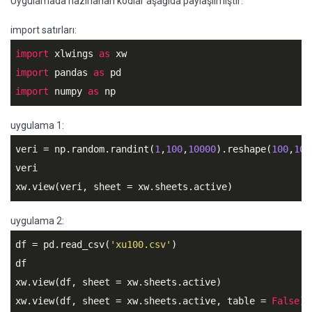
Uygulamada hazırlanan kodlar aşağıda paylaşılmıştır:
import satırları:
import
 xlwings 
as
import
 pandas 
as
import
 numpy 
as
 np
uygulama 1:
veri = np.random.randint(
1
,
100
,
10000
).reshape(
100
,
100
veri

xw.view(veri, sheet = xw.sheets.active)
uygulama 2:
df = pd.read_csv(
'xu100.csv'
)

df

xw.view(df, sheet = xw.sheets.active)

xw.view(df, sheet = xw.sheets.active, table = 
False
)