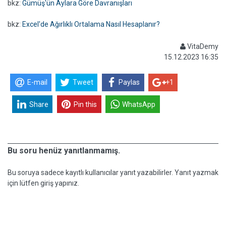
bkz:
Gümüş'ün Aylara Göre Davranışları
bkz:
Excel'de Ağırlıklı Ortalama Nasıl Hesaplanır?
VitaDemy
15.12.2023 16:35
E-mail
Tweet
Paylas
+1
Share
Pin this
WhatsApp
Bu soru henüz yanıtlanmamış.
Bu soruya sadece kayıtlı kullanıcılar yanıt yazabilirler. Yanıt yazmak
için lütfen giriş yapınız.