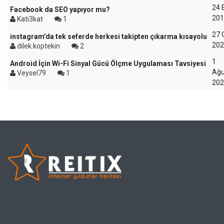
24 
Facebook da SEO yapıyor mu?
201
Kati3kat
1
27 
instagram'da tek seferde herkesi takipten çıkarma kısayolu
202
dilek.koptekin
2
1
Android İçin Wi-Fi Sinyal Gücü Ölçme Uygulaması Tavsiyesi
Ağu
Veysel79
1
202