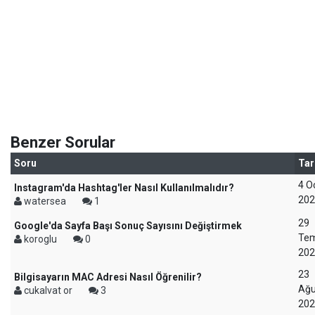
Benzer Sorular
Soru
Tar
4 O
Instagram'da Hashtag'ler Nasıl Kullanılmalıdır?
202
watersea
1
29
Google'da Sayfa Başı Sonuç Sayısını Değiştirmek
Te
koroglu
0
202
23
Bilgisayarın MAC Adresi Nasıl Öğrenilir?
Ağu
cukalvat or
3
202