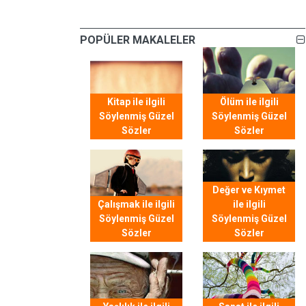
POPÜLER MAKALELER
Kitap ile ilgili
Ölüm ile ilgili
Söylenmiş Güzel
Söylenmiş Güzel
Sözler
Sözler
Değer ve Kıymet
Çalışmak ile ilgili
ile ilgili
Söylenmiş Güzel
Söylenmiş Güzel
Sözler
Sözler