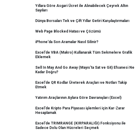
Yıllara Göre Asgari Ücret ile Alınabilecek Çeyrek Altın
Sayıları
Dünya Borsaları Tek ve Çift Yıllar Getiri Karşılaştırmaları
Web Page Blocked Hatası ve Çözümü
iPhone'da Son Aramalar Nasıl Silinir?
Excel'de VBA (Makro) Kullanarak Tüm Sekmelere Grafik
Eklemek
Sell In May And Go Away (Mayıs'ta Sat ve Git) Efsanesi Ne
Kadar Doğru?
Excel'de QR Kodlar Üreterek Araçları ve Notları Takip
Etmek
Yatırım Araçlarının Aylara Göre Davranışları (Excel)
Excel'de Kripto Para Piyasası işlemleri için Kar-Zarar
Hesaplamak
Excel'de TRIMRANGE (KIRPARALIĞI) Fonksiyonu ile
Sadece Dolu Olan Hücreleri Seçmek