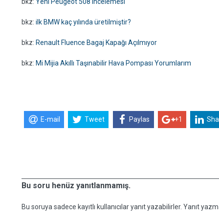
bkz:
Yeni Peugeot 508 incelemesi
bkz:
ilk BMW kaç yılında üretilmiştir?
bkz:
Renault Fluence Bagaj Kapağı Açılmıyor
bkz:
Mi Mijia Akıllı Taşınabilir Hava Pompası Yorumlarım
E-mail
Tweet
Paylas
+1
Sha
Bu soru henüz yanıtlanmamış.
Bu soruya sadece kayıtlı kullanıcılar yanıt yazabilirler. Yanıt yazma