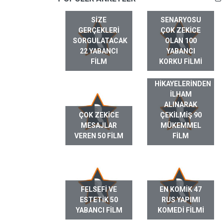
SIZE
SENARYOSU
GERÇEKLERI
ÇOK ZEKICE
SORGULATACAK
OLAN 100
22 YABANCI
YABANCI
FILM
KORKU FILMI
GERÇEK HAYAT
HIKAYELERINDEN
ILHAM
ALINARAK
ÇOK ZEKICE
ÇEKILMIŞ 90
MESAJLAR
MÜKEMMEL
VEREN 50 FILM
FILM
FELSEFI VE
EN KOMIK 47
ESTETIK 50
RUS YAPIMI
YABANCI FILM
KOMEDI FILMI