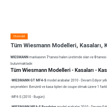
Otomobil
Tüm Wiesmann Modelleri, Kasaları, Ka
WIESMANN
markasının
7
tanesi halen üretimde olan ve
0
tanesi
bulunmaktadır.
Tüm Wiesmann Modelleri - Kasaları - Kasa 
-
WIESMANN GT MF4-S
model arabalar 2010 - Devam Ediyor yıllar
seçenekleri: Benzinli ve kasa tipleri de coupe olmak üzere 1 farkl
-MF4-S (2010 - Bugün)
-
WIESMANN MF4-S Roadster
model arabalar 2010 - Devam Ediyor 