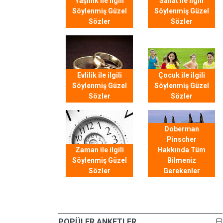
Yaşlılık ile ilgili
Sanat ile ilgili
Söylenmiş Güzel
Söylenmiş Güzel
Sözler
Sözler
Evlilik ile ilgili
Çocuk ile ilgili
Söylenmiş Güzel
Söylenmiş Güzel
Sözler
Sözler
Doberman
Pinscher
Zaman ile ilgili
Hakkında Tüm
Söylenmiş Güzel
Bilmeniz
Sözler
Gerekenler
POPÜLER ANKETLER