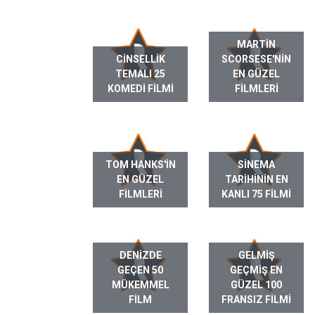
MARTIN
CINSELLIK
SCORSESE'NIN
TEMALI 25
EN GÜZEL
KOMEDI FILMI
FILMLERI
TOM HANKS'IN
SINEMA
EN GÜZEL
TARIHININ EN
FILMLERI
KANLI 75 FILMI
DENIZDE
GELMIŞ
GEÇEN 50
GEÇMIŞ EN
MÜKEMMEL
GÜZEL 100
FILM
FRANSIZ FILMI