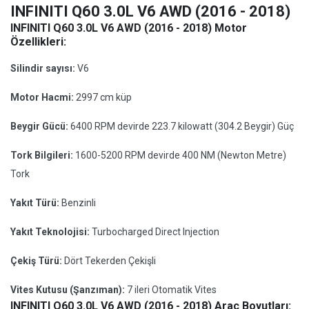
INFINITI Q60 3.0L V6 AWD (2016 - 2018)
INFINITI Q60 3.0L V6 AWD (2016 - 2018) Motor
Özellikleri:
Silindir sayısı:
V6
Motor Hacmi:
2997 cm küp
Beygir Gücü:
6400 RPM devirde 223.7 kilowatt (304.2 Beygir) Güç
Tork Bilgileri:
1600-5200 RPM devirde 400 NM (Newton Metre)
Tork
Yakıt Türü:
Benzinli
Yakıt Teknolojisi:
Turbocharged Direct Injection
Çekiş Türü:
Dört Tekerden Çekişli
Vites Kutusu (Şanzıman):
7 ileri Otomatik Vites
INFINITI Q60 3.0L V6 AWD (2016 - 2018) Araç Boyutları: