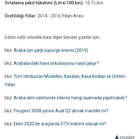
Ortalama yakıt tüketimi (Litre/100 km):
10.7 Litre
Üretildiği Yıllar:
2014 - 2016 Yılları Arası
Editör editi: sitedeki bazı diğer benzer yazılar için;
bkz:
Araba için şarjlı süpürge önerisi (2019)
bkz:
Arabalardaki hava sirkülasyonu nasıl çalışır?
bkz:
Tüm Hindustan Modelleri, Kasaları, Kasa Kodları ve Üretim
Yılları
bkz:
Araba alım satımında ödeme hangi aşamada yapılmalıdır?
bkz:
Peugeot 3008 yerine Audi Q2 almak mantıklı mı?
bkz:
Ekim 2020'de araçlarda ÖTV indirimi olacak mı?
otopilot