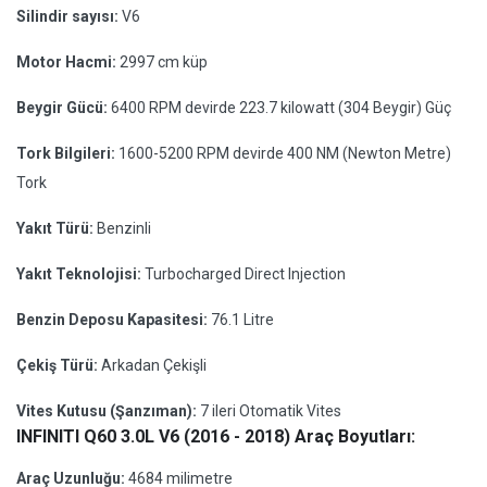
Silindir sayısı:
V6
Motor Hacmi:
2997 cm küp
Beygir Gücü:
6400 RPM devirde 223.7 kilowatt (304 Beygir) Güç
Tork Bilgileri:
1600-5200 RPM devirde 400 NM (Newton Metre)
Tork
Yakıt Türü:
Benzinli
Yakıt Teknolojisi:
Turbocharged Direct Injection
Benzin Deposu Kapasitesi:
76.1 Litre
Çekiş Türü:
Arkadan Çekişli
Vites Kutusu (Şanzıman):
7 ileri Otomatik Vites
INFINITI Q60 3.0L V6 (2016 - 2018) Araç Boyutları:
Araç Uzunluğu:
4684 milimetre