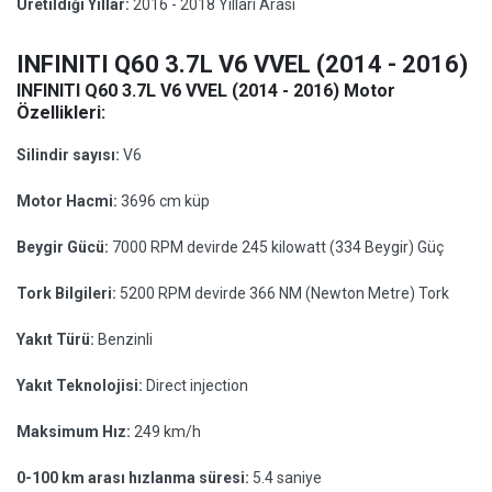
Üretildiği Yıllar:
2016 - 2018 Yılları Arası
INFINITI Q60 3.7L V6 VVEL (2014 - 2016)
INFINITI Q60 3.7L V6 VVEL (2014 - 2016) Motor
Özellikleri:
Silindir sayısı:
V6
Motor Hacmi:
3696 cm küp
Beygir Gücü:
7000 RPM devirde 245 kilowatt (334 Beygir) Güç
Tork Bilgileri:
5200 RPM devirde 366 NM (Newton Metre) Tork
Yakıt Türü:
Benzinli
Yakıt Teknolojisi:
Direct injection
Maksimum Hız:
249 km/h
0-100 km arası hızlanma süresi:
5.4 saniye