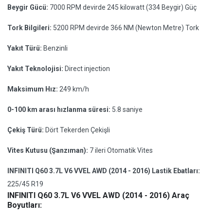
Beygir Gücü:
7000 RPM devirde 245 kilowatt (334 Beygir) Güç
Tork Bilgileri:
5200 RPM devirde 366 NM (Newton Metre) Tork
Yakıt Türü:
Benzinli
Yakıt Teknolojisi:
Direct injection
Maksimum Hız:
249 km/h
0-100 km arası hızlanma süresi:
5.8 saniye
Çekiş Türü:
Dört Tekerden Çekişli
Vites Kutusu (Şanzıman):
7 ileri Otomatik Vites
INFINITI Q60 3.7L V6 VVEL AWD (2014 - 2016) Lastik Ebatları:
225/45 R19
INFINITI Q60 3.7L V6 VVEL AWD (2014 - 2016) Araç
Boyutları: