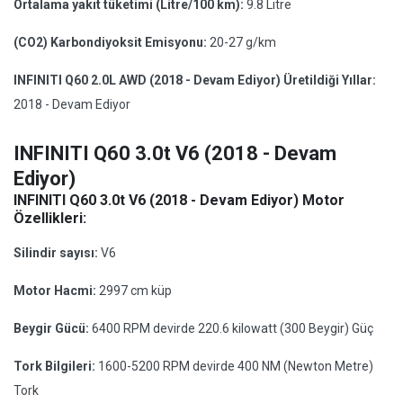
Ortalama yakıt tüketimi (Litre/100 km):
9.8 Litre
(CO2) Karbondiyoksit Emisyonu:
20-27 g/km
INFINITI Q60 2.0L AWD (2018 - Devam Ediyor) Üretildiği Yıllar:
2018 - Devam Ediyor
INFINITI Q60 3.0t V6 (2018 - Devam
Ediyor)
INFINITI Q60 3.0t V6 (2018 - Devam Ediyor) Motor
Özellikleri:
Silindir sayısı:
V6
Motor Hacmi:
2997 cm küp
Beygir Gücü:
6400 RPM devirde 220.6 kilowatt (300 Beygir) Güç
Tork Bilgileri:
1600-5200 RPM devirde 400 NM (Newton Metre)
Tork