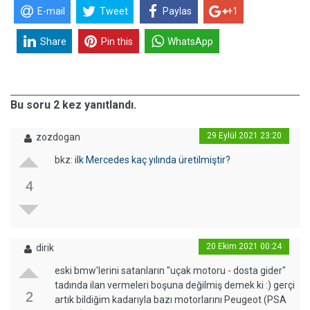
E-mail
Tweet
Paylas
+1
Share
Pin this
WhatsApp
Bu soru 2 kez yanıtlandı.
29 Eylül 2021 23:20
zozdogan
bkz:
ilk Mercedes kaç yılında üretilmiştir?
4
20 Ekim 2021 00:24
dirik
eski bmw'lerini satanların "uçak motoru - dosta gider"
tadında ilan vermeleri boşuna değilmiş demek ki :) gerçi
2
artık bildiğim kadarıyla bazı motorlarını Peugeot (PSA