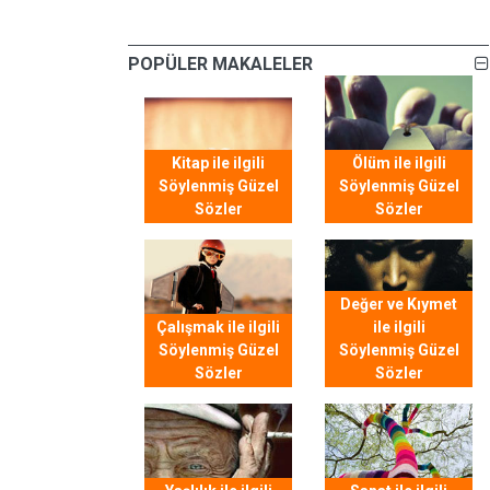
POPÜLER MAKALELER
Kitap ile ilgili
Ölüm ile ilgili
Söylenmiş Güzel
Söylenmiş Güzel
Sözler
Sözler
Değer ve Kıymet
Çalışmak ile ilgili
ile ilgili
Söylenmiş Güzel
Söylenmiş Güzel
Sözler
Sözler