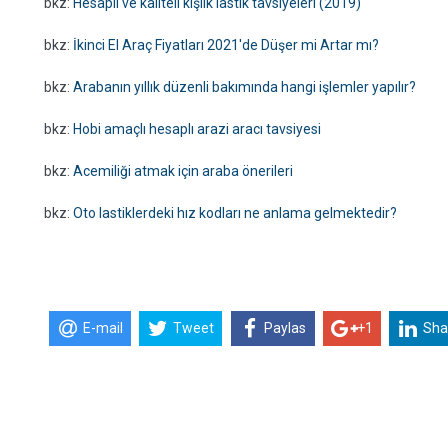
bkz:
Hesaplı ve kaliteli kışlık lastik tavsiyeleri (2019)
bkz:
İkinci El Araç Fiyatları 2021'de Düşer mi Artar mı?
bkz:
Arabanın yıllık düzenli bakımında hangi işlemler yapılır?
bkz:
Hobi amaçlı hesaplı arazi aracı tavsiyesi
bkz:
Acemiliği atmak için araba önerileri
bkz:
Oto lastiklerdeki hız kodları ne anlama gelmektedir?
E-mail
Tweet
Paylas
+1
Sha