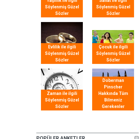
Yaşlılık ile ilgili
Sanat ile ilgili
Söylenmiş Güzel
Söylenmiş Güzel
Sözler
Sözler
Evlilik ile ilgili
Çocuk ile ilgili
Söylenmiş Güzel
Söylenmiş Güzel
Sözler
Sözler
Doberman
Pinscher
Zaman ile ilgili
Hakkında Tüm
Söylenmiş Güzel
Bilmeniz
Sözler
Gerekenler
POPÜLER ANKETLER