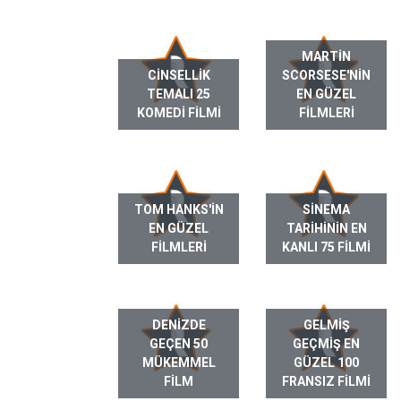
MARTIN
CINSELLIK
SCORSESE'NIN
TEMALI 25
EN GÜZEL
KOMEDI FILMI
FILMLERI
TOM HANKS'IN
SINEMA
EN GÜZEL
TARIHININ EN
FILMLERI
KANLI 75 FILMI
DENIZDE
GELMIŞ
GEÇEN 50
GEÇMIŞ EN
MÜKEMMEL
GÜZEL 100
FILM
FRANSIZ FILMI