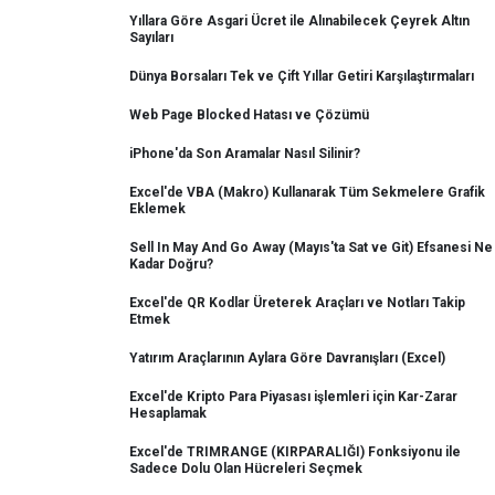
Yıllara Göre Asgari Ücret ile Alınabilecek Çeyrek Altın
Sayıları
Dünya Borsaları Tek ve Çift Yıllar Getiri Karşılaştırmaları
Web Page Blocked Hatası ve Çözümü
iPhone'da Son Aramalar Nasıl Silinir?
Excel'de VBA (Makro) Kullanarak Tüm Sekmelere Grafik
Eklemek
Sell In May And Go Away (Mayıs'ta Sat ve Git) Efsanesi Ne
Kadar Doğru?
Excel'de QR Kodlar Üreterek Araçları ve Notları Takip
Etmek
Yatırım Araçlarının Aylara Göre Davranışları (Excel)
Excel'de Kripto Para Piyasası işlemleri için Kar-Zarar
Hesaplamak
Excel'de TRIMRANGE (KIRPARALIĞI) Fonksiyonu ile
Sadece Dolu Olan Hücreleri Seçmek