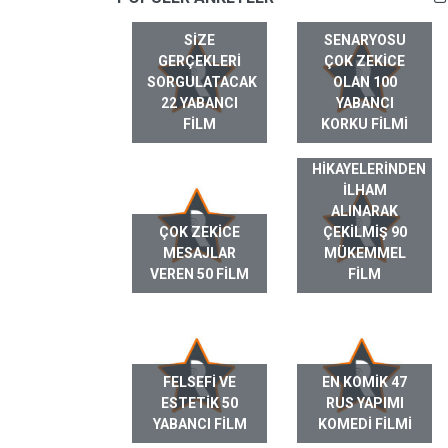
SIZE
SENARYOSU
GERÇEKLERI
ÇOK ZEKICE
SORGULATACAK
OLAN 100
22 YABANCI
YABANCI
FILM
KORKU FILMI
GERÇEK HAYAT
HIKAYELERINDEN
ILHAM
ALINARAK
ÇOK ZEKICE
ÇEKILMIŞ 90
MESAJLAR
MÜKEMMEL
VEREN 50 FILM
FILM
FELSEFI VE
EN KOMIK 47
ESTETIK 50
RUS YAPIMI
YABANCI FILM
KOMEDI FILMI