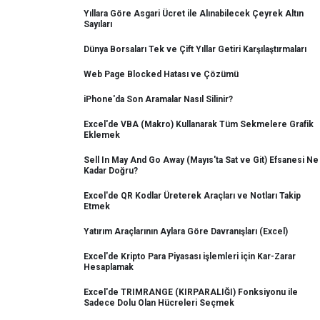
Yıllara Göre Asgari Ücret ile Alınabilecek Çeyrek Altın
Sayıları
Dünya Borsaları Tek ve Çift Yıllar Getiri Karşılaştırmaları
Web Page Blocked Hatası ve Çözümü
iPhone'da Son Aramalar Nasıl Silinir?
Excel'de VBA (Makro) Kullanarak Tüm Sekmelere Grafik
Eklemek
Sell In May And Go Away (Mayıs'ta Sat ve Git) Efsanesi Ne
Kadar Doğru?
Excel'de QR Kodlar Üreterek Araçları ve Notları Takip
Etmek
Yatırım Araçlarının Aylara Göre Davranışları (Excel)
Excel'de Kripto Para Piyasası işlemleri için Kar-Zarar
Hesaplamak
Excel'de TRIMRANGE (KIRPARALIĞI) Fonksiyonu ile
Sadece Dolu Olan Hücreleri Seçmek