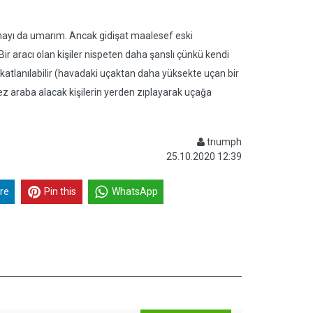
ılmayı da umarım. Ancak gidişat maalesef eski
Bir aracı olan kişiler nispeten daha şanslı çünkü kendi
ha katlanılabilir (havadaki uçaktan daha yüksekte uçan bir
 araba alacak kişilerin yerden zıplayarak uçağa
trıumph
25.10.2020 12:39
re
Pin this
WhatsApp