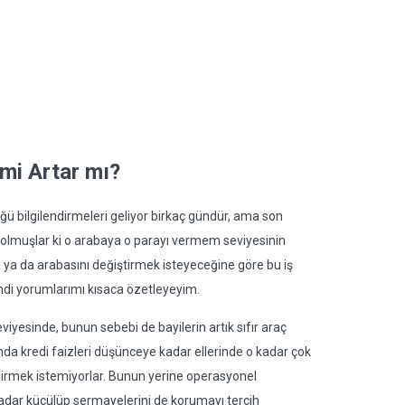
 mi Artar mı?
üğü bilgilendirmeleri geliyor birkaç gündür, ama son
ır olmuşlar ki o arabaya o parayı vermem seviyesinin
 ya da arabasını değiştirmek isteyeceğine göre bu iş
di yorumlarımı kısaca özetleyeyim.
seviyesinde, bunun sebebi de bayilerin artık sıfır araç
a kredi faizleri düşünceye kadar ellerinde o kadar çok
 girmek istemiyorlar. Bunun yerine operasyonel
 kadar küçülüp sermayelerini de korumayı tercih