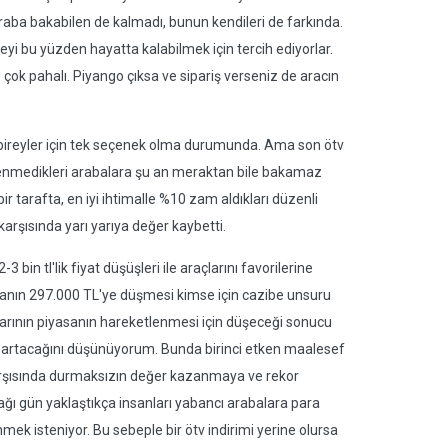
 araba bakabilen de kalmadı, bunun kendileri de farkında.
meyi bu yüzden hayatta kalabilmek için tercih ediyorlar.
e çok pahalı. Piyango çıksa ve sipariş verseniz de aracın
n bireyler için tek seçenek olma durumunda. Ama son ötv
 beğenmedikleri arabalara şu an meraktan bile bakamaz
ir tarafta, en iyi ihtimalle %10 zam aldıkları düzenli
rı karşısında yarı yarıya değer kaybetti.
3 bin tl'lik fiyat düşüşleri ile araçlarını favorilerine
rabanın 297.000 TL'ye düşmesi kimse için cazibe unsuru
rının piyasanın hareketlenmesi için düşeceği sonucu
da artacağını düşünüyorum. Bunda birinci etken maalesef
karşısında durmaksızın değer kazanmaya ve rekor
cağı gün yaklaştıkça insanları yabancı arabalara para
nmek isteniyor. Bu sebeple bir ötv indirimi yerine olursa