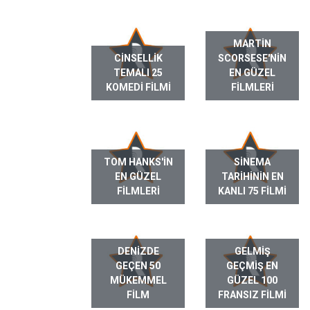
MARTIN
CINSELLIK
SCORSESE'NIN
TEMALI 25
EN GÜZEL
KOMEDI FILMI
FILMLERI
TOM HANKS'IN
SINEMA
EN GÜZEL
TARIHININ EN
FILMLERI
KANLI 75 FILMI
DENIZDE
GELMIŞ
GEÇEN 50
GEÇMIŞ EN
MÜKEMMEL
GÜZEL 100
FILM
FRANSIZ FILMI