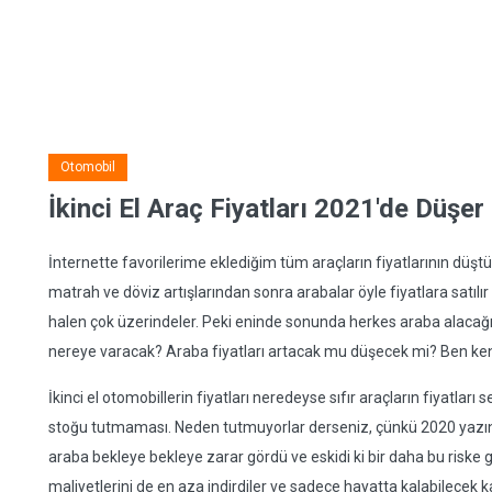
Otomobil
İkinci El Araç Fiyatları 2021'de Düşer
İnternette favorilerime eklediğim tüm araçların fiyatlarının düşt
matrah ve döviz artışlarından sonra arabalar öyle fiyatlara satıl
halen çok üzerindeler. Peki eninde sonunda herkes araba alacağı
nereye varacak? Araba fiyatları artacak mu düşecek mi? Ben ken
İkinci el otomobillerin fiyatları neredeyse sıfır araçların fiyatları 
stoğu tutmaması. Neden tutmuyorlar derseniz, çünkü 2020 yazınd
araba bekleye bekleye zarar gördü ve eskidi ki bir daha bu riske
maliyetlerini de en aza indirdiler ve sadece hayatta kalabilecek