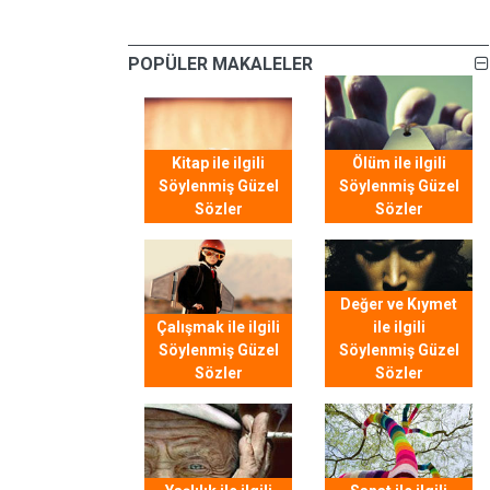
POPÜLER MAKALELER
Kitap ile ilgili
Ölüm ile ilgili
Söylenmiş Güzel
Söylenmiş Güzel
Sözler
Sözler
Değer ve Kıymet
Çalışmak ile ilgili
ile ilgili
Söylenmiş Güzel
Söylenmiş Güzel
Sözler
Sözler