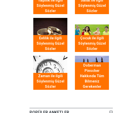
Yaşlılık ile ilgili
Sanat ile ilgili
Söylenmiş Güzel
Söylenmiş Güzel
Sözler
Sözler
Evlilik ile ilgili
Çocuk ile ilgili
Söylenmiş Güzel
Söylenmiş Güzel
Sözler
Sözler
Doberman
Pinscher
Zaman ile ilgili
Hakkında Tüm
Söylenmiş Güzel
Bilmeniz
Sözler
Gerekenler
POPÜLER ANKETLER