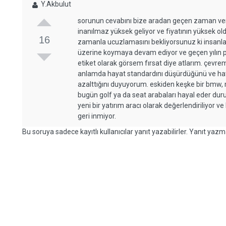
Y.Akbulut
sorunun cevabını bize aradan geçen zaman vermi
inanılmaz yüksek geliyor ve fiyatının yüksek o
16
zamanla ucuzlamasını bekliyorsunuz ki insanlar o
üzerine koymaya devam ediyor ve geçen yılın pa
etiket olarak görsem fırsat diye atlarım. çevr
anlamda hayat standardını düşürdüğünü ve hat
azalttığını duyuyorum. eskiden keşke bir bmw,
bugün golf ya da seat arabaları hayal eder du
yeni bir yatırım aracı olarak değerlendiriliyor ve 
geri inmiyor.
Bu soruya sadece kayıtlı kullanıcılar yanıt yazabilirler. Yanıt yazma