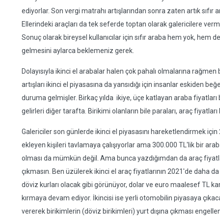
ediyorlar. Son vergi matrahı artışlarından sonra zaten artık sıfır
Ellerindeki araçları da tek seferde toptan olarak galericilere ver
Sonuç olarak bireysel kullanıcılar için sıfır araba hem yok, hem d
gelmesini aylarca beklemeniz gerek.
Dolayısıyla ikinci el arabalar halen çok pahalı olmalarına rağme
artışları ikinci el piyasasına da yansıdığı için insanlar eskiden
duruma gelmişler. Birkaç yılda ikiye, üçe katlayan araba fiyatları b
gelirleri diğer tarafta. Birikimi olanların bile paraları, araç fiyatla
Galericiler son günlerde ikinci el piyasasını hareketlendirmek için 2-
ekleyen kişileri tavlamaya çalışıyorlar ama 300.000 TL'lik bir a
olması da mümkün değil. Ama bunca yazdığımdan da araç fiyatla
çıkmasın. Ben üzülerek ikinci el araç fiyatlarının 2021'de daha 
döviz kurları olacak gibi görünüyor, dolar ve euro maalesef TL 
kırmaya devam ediyor. İkincisi ise yerli otomobilin piyasaya çıka
vererek birikimlerin (döviz birikimleri) yurt dışına çıkması engelle