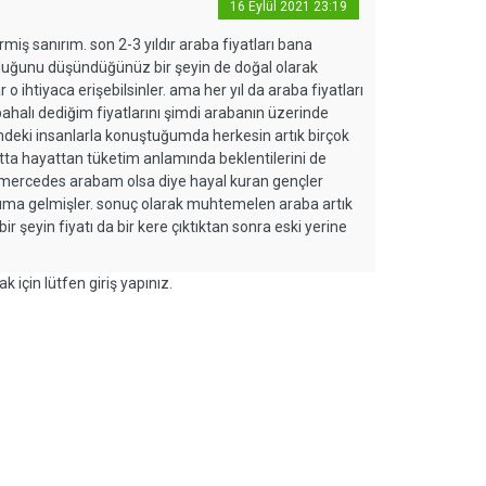
16 Eylül 2021 23:19
ş sanırım. son 2-3 yıldır araba fiyatları bana
lduğunu düşündüğünüz bir şeyin de doğal olarak
 ihtiyaca erişebilsinler. ama her yıl da araba fiyatları
halı dediğim fiyatlarını şimdi arabanın üzerinde
emdeki insanlarla konuştuğumda herkesin artık birçok
ta hayattan tüketim anlamında beklentilerini de
 mercedes arabam olsa diye hayal kuran gençler
ruma gelmişler. sonuç olarak muhtemelen araba artık
bir şeyin fiyatı da bir kere çıktıktan sonra eski yerine
k için lütfen giriş yapınız.