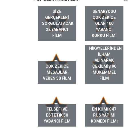
SIZE
SENARYOSU
GERÇEKLERI
ÇOK ZEKICE
SORGULATACAK
OLAN 100
22 YABANCI
YABANCI
FILM
KORKU FILMI
GERÇEK HAYAT
HIKAYELERINDEN
ILHAM
ALINARAK
ÇOK ZEKICE
ÇEKILMIŞ 90
MESAJLAR
MÜKEMMEL
VEREN 50 FILM
FILM
FELSEFI VE
EN KOMIK 47
ESTETIK 50
RUS YAPIMI
YABANCI FILM
KOMEDI FILMI