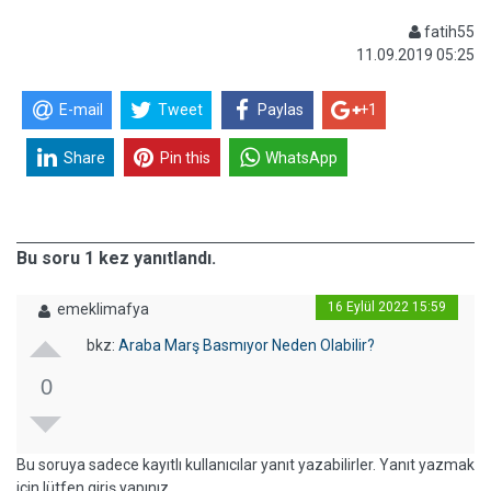
fatih55
11.09.2019 05:25
E-mail
Tweet
Paylas
+1
Share
Pin this
WhatsApp
Bu soru 1 kez yanıtlandı.
16 Eylül 2022 15:59
emeklimafya
bkz:
Araba Marş Basmıyor Neden Olabilir?
0
Bu soruya sadece kayıtlı kullanıcılar yanıt yazabilirler. Yanıt yazmak
için lütfen giriş yapınız.