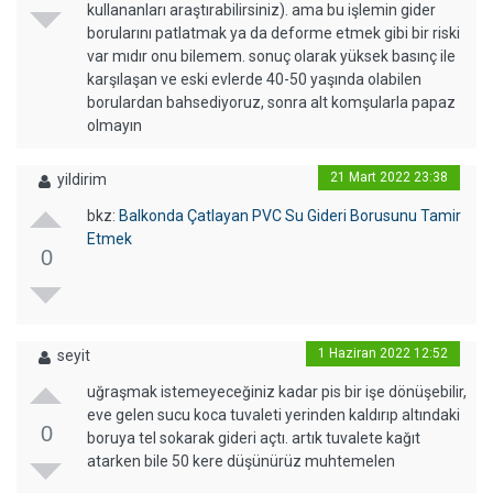
kullananları araştırabilirsiniz). ama bu işlemin gider
borularını patlatmak ya da deforme etmek gibi bir riski
var mıdır onu bilemem. sonuç olarak yüksek basınç ile
karşılaşan ve eski evlerde 40-50 yaşında olabilen
borulardan bahsediyoruz, sonra alt komşularla papaz
olmayın
21 Mart 2022 23:38
yildirim
bkz:
Balkonda Çatlayan PVC Su Gideri Borusunu Tamir
Etmek
0
1 Haziran 2022 12:52
seyit
uğraşmak istemeyeceğiniz kadar pis bir işe dönüşebilir,
eve gelen sucu koca tuvaleti yerinden kaldırıp altındaki
0
boruya tel sokarak gideri açtı. artık tuvalete kağıt
atarken bile 50 kere düşünürüz muhtemelen