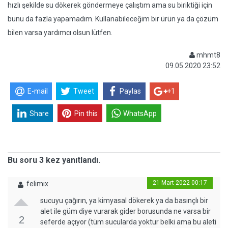
hızlı şekilde su dökerek göndermeye çalıştım ama su biriktiği için
bunu da fazla yapamadım. Kullanabileceğim bir ürün ya da çözüm
bilen varsa yardımcı olsun lütfen.
mhmt8
09.05.2020 23:52
E-mail
Tweet
Paylas
+1
Share
Pin this
WhatsApp
Bu soru 3 kez yanıtlandı.
21 Mart 2022 00:17
felimix
sucuyu çağırın, ya kimyasal dökerek ya da basınçlı bir
alet ile güm diye vurarak gider borusunda ne varsa bir
2
seferde açıyor (tüm sucularda yoktur belki ama bu aleti