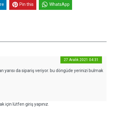
re
Pin this
WhatsApp
27 Aralık 2021 04:31
an yarısı da sipariş veriyor. bu döngüde yerinizi bulmak
k için lütfen giriş yapınız.