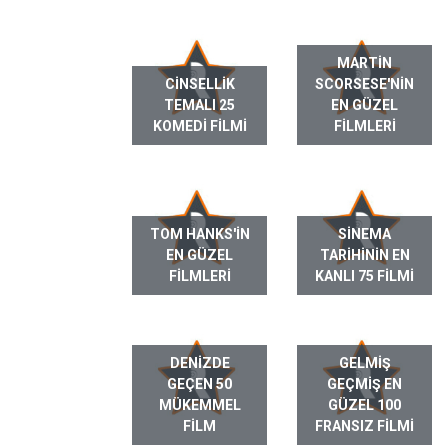
MARTIN
CINSELLIK
SCORSESE'NIN
TEMALI 25
EN GÜZEL
KOMEDI FILMI
FILMLERI
TOM HANKS'IN
SINEMA
EN GÜZEL
TARIHININ EN
FILMLERI
KANLI 75 FILMI
DENIZDE
GELMIŞ
GEÇEN 50
GEÇMIŞ EN
MÜKEMMEL
GÜZEL 100
FILM
FRANSIZ FILMI