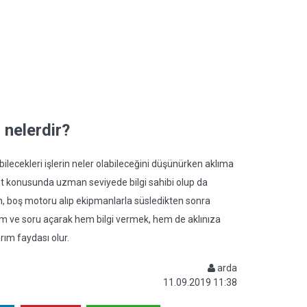
i nelerdir?
bilecekleri işlerin neler olabileceğini düşünürken aklıma
iklet konusunda uzman seviyede bilgi sahibi olup da
rum, boş motoru alıp ekipmanlarla süsledikten sonra
im ve soru açarak hem bilgi vermek, hem de aklınıza
arım faydası olur.
arda
11.09.2019 11:38