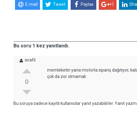
E-mail
Tweet
Paylas
+1
Sha
Bu soru 1 kez yanıtlandı.
israfil
memleketin yarısı motorla sipariş dağıtıyor, kal
çok da zor olmamalı
0
Bu soruya sadece kayıtlı kullanıcılar yanıt yazabilirler. Yanıt yazma