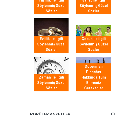
Yaşlılık ile ilgili
Sanat ile ilgili
Söylenmiş Güzel
Söylenmiş Güzel
Sözler
Sözler
Evlilik ile ilgili
Çocuk ile ilgili
Söylenmiş Güzel
Söylenmiş Güzel
Sözler
Sözler
Doberman
Pinscher
Zaman ile ilgili
Hakkında Tüm
Söylenmiş Güzel
Bilmeniz
Sözler
Gerekenler
POPÜLER ANKETLER