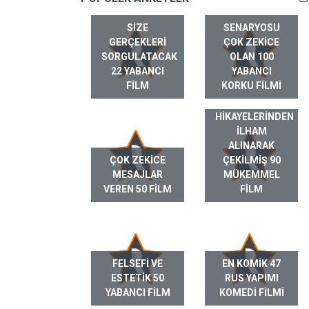
SIZE
SENARYOSU
GERÇEKLERI
ÇOK ZEKICE
SORGULATACAK
OLAN 100
22 YABANCI
YABANCI
FILM
KORKU FILMI
GERÇEK HAYAT
HIKAYELERINDEN
ILHAM
ALINARAK
ÇOK ZEKICE
ÇEKILMIŞ 90
MESAJLAR
MÜKEMMEL
VEREN 50 FILM
FILM
FELSEFI VE
EN KOMIK 47
ESTETIK 50
RUS YAPIMI
YABANCI FILM
KOMEDI FILMI