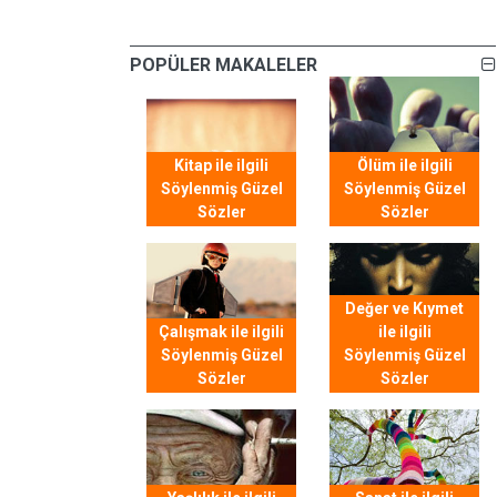
POPÜLER MAKALELER
Kitap ile ilgili
Ölüm ile ilgili
Söylenmiş Güzel
Söylenmiş Güzel
Sözler
Sözler
Değer ve Kıymet
Çalışmak ile ilgili
ile ilgili
Söylenmiş Güzel
Söylenmiş Güzel
Sözler
Sözler