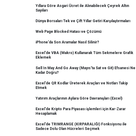
Yıllara Göre Asgari Ücret ile Alınabilecek Çeyrek Altın
Sayıları
Dünya Borsaları Tek ve Çift Yıllar Getiri Karşılaştırmaları
Web Page Blocked Hatası ve Çözümü
iPhone'da Son Aramalar Nasıl Silinir?
Excel'de VBA (Makro) Kullanarak Tüm Sekmelere Grafik
Eklemek
Sell In May And Go Away (Mayıs'ta Sat ve Git) Efsanesi Ne
Kadar Doğru?
Excel'de QR Kodlar Üreterek Araçları ve Notları Takip
Etmek
Yatırım Araçlarının Aylara Göre Davranışları (Excel)
Excel'de Kripto Para Piyasası işlemleri için Kar-Zarar
Hesaplamak
Excel'de TRIMRANGE (KIRPARALIĞI) Fonksiyonu ile
Sadece Dolu Olan Hücreleri Seçmek