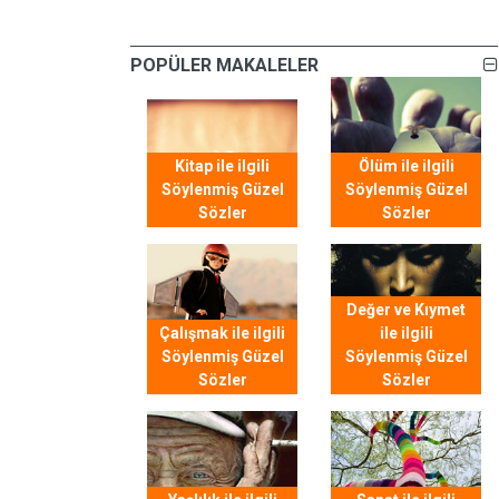
POPÜLER MAKALELER
Kitap ile ilgili
Ölüm ile ilgili
Söylenmiş Güzel
Söylenmiş Güzel
Sözler
Sözler
Değer ve Kıymet
Çalışmak ile ilgili
ile ilgili
Söylenmiş Güzel
Söylenmiş Güzel
Sözler
Sözler