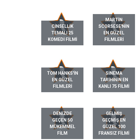
MARTIN
CINSELLIK
SCORSESE'NIN
TEMALI 25
EN GÜZEL
KOMEDI FILMI
FILMLERI
TOM HANKS'IN
SINEMA
EN GÜZEL
TARIHININ EN
FILMLERI
KANLI 75 FILMI
DENIZDE
GELMIŞ
GEÇEN 50
GEÇMIŞ EN
MÜKEMMEL
GÜZEL 100
FILM
FRANSIZ FILMI