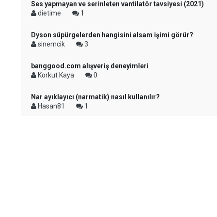
Ses yapmayan ve serinleten vantilatör tavsiyesi (2021)
dietime
1
Dyson süpürgelerden hangisini alsam işimi görür?
sinemcik
3
banggood.com alışveriş deneyimleri
Korkut Kaya
0
Nar ayıklayıcı (narmatik) nasıl kullanılır?
Hasan81
1