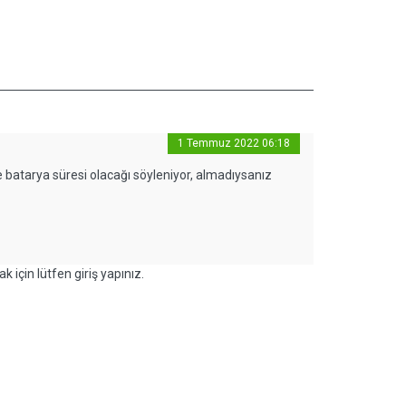
1 Temmuz 2022 06:18
atarya süresi olacağı söyleniyor, almadıysanız
k için lütfen giriş yapınız.