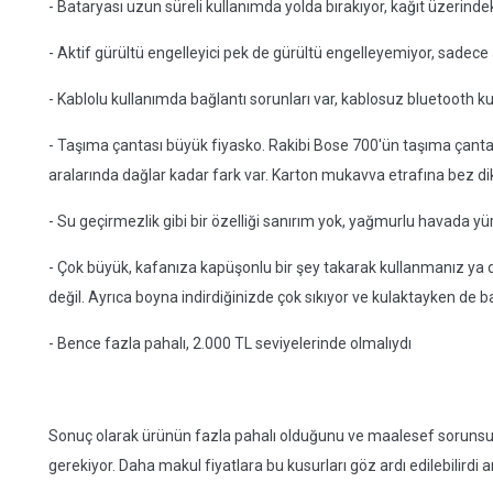
- Bataryası uzun süreli kullanımda yolda bırakıyor, kağıt üzerind
- Aktif gürültü engelleyici pek de gürültü engelleyemiyor, sadece 
- Kablolu kullanımda bağlantı sorunları var, kablosuz bluetooth 
- Taşıma çantası büyük fiyasko. Rakibi Bose 700'ün taşıma çantası
aralarında dağlar kadar fark var. Karton mukavva etrafına bez diki
- Su geçirmezlik gibi bir özelliği sanırım yok, yağmurlu havada 
- Çok büyük, kafanıza kapüşonlu bir şey takarak kullanmanız ya
değil. Ayrıca boyna indirdiğinizde çok sıkıyor ve kulaktayken de b
- Bence fazla pahalı, 2.000 TL seviyelerinde olmalıydı
Sonuç olarak ürünün fazla pahalı olduğunu ve maalesef sorun
gerekiyor. Daha makul fiyatlara bu kusurları göz ardı edilebilird