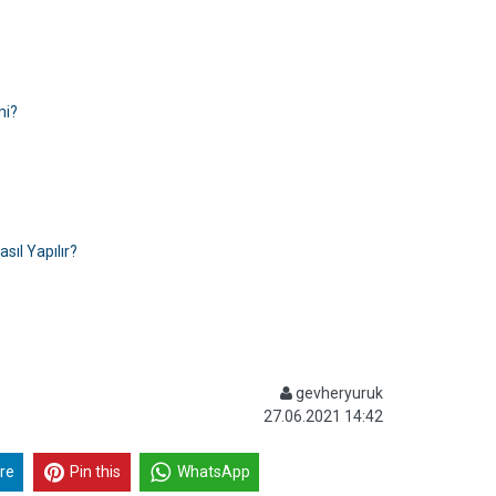
mi?
ıl Yapılır?
gevheryuruk
27.06.2021 14:42
re
Pin this
WhatsApp