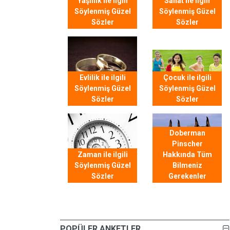
Yaşlılık ile ilgili
Sanat ile ilgili
Söylenmiş Güzel
Söylenmiş Güzel
Sözler
Sözler
Evlilik ile ilgili
Çocuk ile ilgili
Söylenmiş Güzel
Söylenmiş Güzel
Sözler
Sözler
Doberman
Pinscher
Zaman ile ilgili
Hakkında Tüm
Söylenmiş Güzel
Bilmeniz
Sözler
Gerekenler
POPÜLER ANKETLER