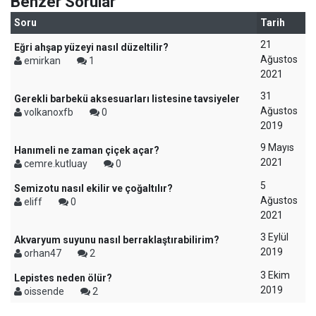
Benzer Sorular
Soru
Tarih
21
Eğri ahşap yüzeyi nasıl düzeltilir?
Ağustos
emirkan
1
2021
31
Gerekli barbekü aksesuarları listesine tavsiyeler
Ağustos
volkanoxfb
0
2019
9 Mayıs
Hanımeli ne zaman çiçek açar?
2021
cemre.kutluay
0
5
Semizotu nasıl ekilir ve çoğaltılır?
Ağustos
eliff
0
2021
3 Eylül
Akvaryum suyunu nasıl berraklaştırabilirim?
2019
orhan47
2
3 Ekim
Lepistes neden ölür?
2019
oissende
2