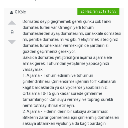
26 Haziran 2019 16:55
G.Köle
Domates deyip geçmemek gerek çünkü çok farklı
domates türleri var. Örneğin yerli tohum
9
domateslerden ayaş domatesi mi, çanakkale domatesi
mi, pembe domates mi vs gibi. Yetiştirmek istediğiniz
domates türüne karar vermek için de şartlarınızı
gözden geçirmeniz gerekiyor.
Saksıda domates yetiştiriciliğini aşama aşama ele
almak gerek. Tohumdan yetiştirme yapacağınızı
varsayarak:
1. Aşama - Tohum edinimi ve tohumun
çimlendirilmesi: Çimlendirme işlemini torf kullanarak
kağıt bardaklarda ya da viyollerde yapabilirsiniz.
Ortalama 10-15 gün kadar sürede çimlenme
tamamlanıyor. Can suyu vermeyi ve toprağı sürekli
nemli tutmayı ihmal etmeyin.
2. Aşama - Fidenin derin bir saksıya aktarılması:
Bitkilerin zarar görmemesi için çimlenmiş domatesleri
saksıya aktarırken viyolün ya da kağıt bardağın