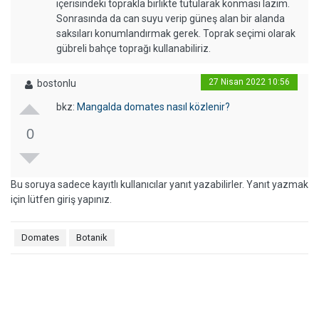
içerisindeki toprakla birlikte tutularak konması lazım.
Sonrasında da can suyu verip güneş alan bir alanda
saksıları konumlandırmak gerek. Toprak seçimi olarak
gübreli bahçe toprağı kullanabiliriz.
27 Nisan 2022 10:56
bostonlu
bkz:
Mangalda domates nasıl közlenir?
0
Bu soruya sadece kayıtlı kullanıcılar yanıt yazabilirler. Yanıt yazmak
için lütfen giriş yapınız.
Domates
Botanik