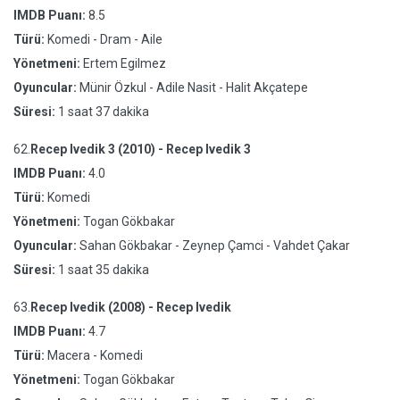
IMDB Puanı:
8.5
Türü:
Komedi - Dram - Aile
Yönetmeni:
Ertem Egilmez
Oyuncular:
Münir Özkul - Adile Nasit - Halit Akçatepe
Süresi:
1 saat 37 dakika
62.
Recep Ivedik 3 (2010) - Recep Ivedik 3
IMDB Puanı:
4.0
Türü:
Komedi
Yönetmeni:
Togan Gökbakar
Oyuncular:
Sahan Gökbakar - Zeynep Çamci - Vahdet Çakar
Süresi:
1 saat 35 dakika
63.
Recep Ivedik (2008) - Recep Ivedik
IMDB Puanı:
4.7
Türü:
Macera - Komedi
Yönetmeni:
Togan Gökbakar