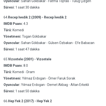
Oyuncular:
Sahan Gökbakar - Fatma Toptas - Tulug Çizgen
Süresi:
1 saat 30 dakika
64.
Recep Ivedik 2 (2009) - Recep İvedik 2
IMDB Puanı:
4.3
Türü:
Komedi
Yönetmeni:
Togan Gökbakar
Oyuncular:
Sahan Gökbakar - Gülsen Özbakan - Efe Babacan
Süresi:
1 saat 47 dakika
65.
Vizontele (2001) - Vizontele
IMDB Puanı:
8.0
Türü:
Komedi - Dram
Yönetmeni:
Yılmaz Erdogan - Ömer Faruk Sorak
Oyuncular:
Yılmaz Erdogan - Demet Akbag - Altan Erkekli
Süresi:
1 saat 50 dakika
66.
Hep Yek 2 (2017) - Hep Yek 2