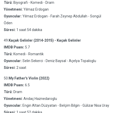
Türü:
Biyografi - Komedi - Dram
Yönetmeni:
Yılmaz Erdogan
Oyuncular:
Yılmaz Erdogan - Farah Zeynep Abdullah - Songül
Öden
Süresi:
1 saat 54 dakika
49.
Kaçak Gelinler (2014-2015) - Kaçak Gelinler
IMDB Puanı:
5.7
Türü:
Komedi - Romantik
Oyuncular:
Selin Sekerci - Deniz Baysal - Açelya Topaloglu
Süresi:
2 saat
50.
My Father's Violin (2022)
IMDB Puanı:
6.5
Türü:
Dram
Yönetmeni:
Andaç Haznedaroglu
Oyuncular:
Engin Altan Düzyatan - Belçim Bilgin - Gülizar Nisa Uray
Süresi:
1 saat 52 dakika