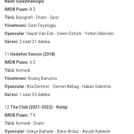
Naim Süleymanoğlu
IMDB Puanı:
8.3
Türü:
Biyografi - Dram - Spor
Yönetmeni:
Özer Feyzioglu
Oyuncular:
Hayat Van Eck - Selen Öztürk - Yetkin Dikinciler
Süresi:
2 saat 21 dakika
11.
Hedefim Sensin (2018)
IMDB Puanı:
6.2
Türü:
Komedi
Yönetmeni:
Kivanç Baruönü
Oyuncular:
Ata Demirer - Demet Akbag - Hakan Salinmis
Süresi:
1 saat 53 dakika
12.
The Club (2021-2022) - Kulüp
IMDB Puanı:
7.9
Türü:
Komedi - Dram
Oyuncular:
Gökçe Bahadir - Baris Arduç - Asude Kalebek