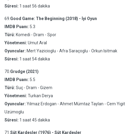
Süresi:
1 saat 56 dakika
69.
Good Game: The Beginning (2018) - İyi Oyun
IMDB Puanı:
5.3
Türü:
Komedi - Dram - Spor
Yönetmeni:
Umut Aral
Oyuncular:
Mert Yazicioglu - Afra Saraçoglu - Orkun Isitmak
Süresi:
1 saat 54 dakika
70.
Grudge (2021)
IMDB Puanı:
5.5
Türü:
Suç - Dram - Gizem
Yönetmeni:
Turkan Derya
Oyuncular:
Yılmaz Erdogan - Ahmet Mümtaz Taylan - Cem Yigit
Uzümoglu
Süresi:
1 saat 45 dakika
71.
Süt Kardesler (1976) - Süt Kardeşler