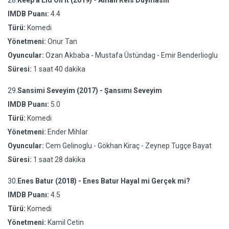
28.
Keep a Lid On It (2019) - Aman Reis Duymasin
IMDB Puanı:
4.4
Türü:
Komedi
Yönetmeni:
Onur Tan
Oyuncular:
Ozan Akbaba - Mustafa Üstündag - Emir Benderlioglu
Süresi:
1 saat 40 dakika
29.
Sansimi Seveyim (2017) - Şansımı Seveyim
IMDB Puanı:
5.0
Türü:
Komedi
Yönetmeni:
Ender Mihlar
Oyuncular:
Cem Gelinoglu - Gökhan Kiraç - Zeynep Tugçe Bayat
Süresi:
1 saat 28 dakika
30.
Enes Batur (2018) - Enes Batur Hayal mi Gerçek mi?
IMDB Puanı:
4.5
Türü:
Komedi
Yönetmeni:
Kamil Cetin