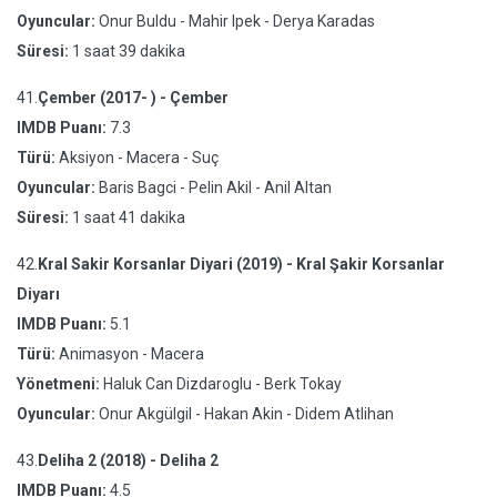
Oyuncular:
Onur Buldu - Mahir Ipek - Derya Karadas
Süresi:
1 saat 39 dakika
41.
Çember (2017- ) - Çember
IMDB Puanı:
7.3
Türü:
Aksiyon - Macera - Suç
Oyuncular:
Baris Bagci - Pelin Akil - Anil Altan
Süresi:
1 saat 41 dakika
42.
Kral Sakir Korsanlar Diyari (2019) - Kral Şakir Korsanlar
Diyarı
IMDB Puanı:
5.1
Türü:
Animasyon - Macera
Yönetmeni:
Haluk Can Dizdaroglu - Berk Tokay
Oyuncular:
Onur Akgülgil - Hakan Akin - Didem Atlihan
43.
Deliha 2 (2018) - Deliha 2
IMDB Puanı:
4.5