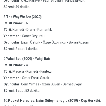
Oyuncular:
Öykü Karayel - Fatih Artman - Funda Eryigit
Süresi:
49 dakika
8.
The Way We Are (2020)
IMDB Puanı:
5.6
Türü:
Komedi - Dram - Romantik
Yönetmeni:
Caner Özyurtlu
Oyuncular:
Engin Öztürk - Özge Özpirinçci - Boran Kuzum
Süresi:
2 saat 1 dakika
9.
Yahsi Bati (2009) - Yahşi Batı
IMDB Puanı:
7.4
Türü:
Macera - Komedi - Fantezi
Yönetmeni:
Ömer Faruk Sorak
Oyuncular:
Cem Yılmaz - Ozan Güven - Demet Evgar
Süresi:
1 saat 52 dakika
10.
Pocket Hercules: Naim Süleymanoglu (2019) - Cep Herkülü: