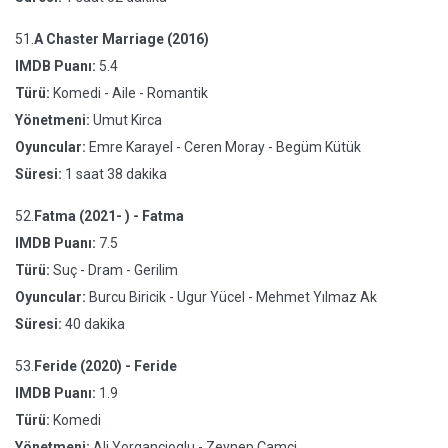
51.
A Chaster Marriage (2016)
IMDB Puanı:
5.4
Türü:
Komedi - Aile - Romantik
Yönetmeni:
Umut Kirca
Oyuncular:
Emre Karayel - Ceren Moray - Begüm Kütük
Süresi:
1 saat 38 dakika
52.
Fatma (2021- ) - Fatma
IMDB Puanı:
7.5
Türü:
Suç - Dram - Gerilim
Oyuncular:
Burcu Biricik - Ugur Yücel - Mehmet Yılmaz Ak
Süresi:
40 dakika
53.
Feride (2020) - Feride
IMDB Puanı:
1.9
Türü:
Komedi
Yönetmeni:
Ali Yorgancioglu - Zeynep Çamci