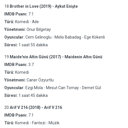
18.
Brother in Love (2019) - Aykut Enişte
IMDB Puanı:
7.1
Türü:
Komedi - Aile
Yönetmeni:
Onur Bilgetay
Oyuncular:
Cem Gelinoglu - Melis Babadag - Ege Kökenli
Süresi:
1 saat 55 dakika
19.
Maide'nin Altin Günü (2017) - Maidenin Altın Günü
IMDB Puanı:
3.7
Türü:
Komedi
Yönetmeni:
Caner Özyurtlu
Oyuncular:
Ezgi Mola - Mesut Can Tomay - Demet Gül
Süresi:
1 saat 45 dakika
20.
Arif V 216 (2018) - Arif V 216
IMDB Puanı:
7.1
Türü:
Komedi - Fantezi - Müzik