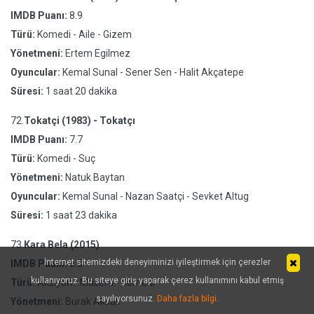
IMDB Puanı:
8.9
Türü:
Komedi - Aile - Gizem
Yönetmeni:
Ertem Egilmez
Oyuncular:
Kemal Sunal - Sener Sen - Halit Akçatepe
Süresi:
1 saat 20 dakika
72.
Tokatçi (1983) - Tokatçı
IMDB Puanı:
7.7
Türü:
Komedi - Suç
Yönetmeni:
Natuk Baytan
Oyuncular:
Kemal Sunal - Nazan Saatçi - Sevket Altug
Süresi:
1 saat 23 dakika
73.
Kara Bela (2015)
İnternet sitemizdeki deneyiminizi iyileştirmek için çerezler
IMDB Puanı:
6.8
kullanıyoruz. Bu siteye giriş yaparak çerez kullanımını kabul etmiş
Türü:
Aksiyon - Macera - Komedi
sayılıyorsunuz.
Daha fazla bilgi
.
Yönetmeni:
Burak Aksak