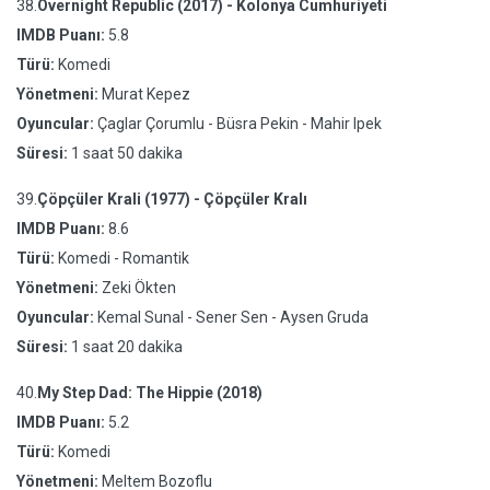
38.
Overnight Republic (2017) - Kolonya Cumhuriyeti
IMDB Puanı:
5.8
Türü:
Komedi
Yönetmeni:
Murat Kepez
Oyuncular:
Çaglar Çorumlu - Büsra Pekin - Mahir Ipek
Süresi:
1 saat 50 dakika
39.
Çöpçüler Krali (1977) - Çöpçüler Kralı
IMDB Puanı:
8.6
Türü:
Komedi - Romantik
Yönetmeni:
Zeki Ökten
Oyuncular:
Kemal Sunal - Sener Sen - Aysen Gruda
Süresi:
1 saat 20 dakika
40.
My Step Dad: The Hippie (2018)
IMDB Puanı:
5.2
Türü:
Komedi
Yönetmeni:
Meltem Bozoflu