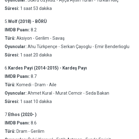
Oyuncular:
Sukru Ozyildiz - Ayça Aysin Turan - Türkan Kiliç
Süresi:
1 saat 53 dakika
5.
Wolf (2018) - BÖRÜ
IMDB Puanı:
8.2
Türü:
Aksiyon - Gerilim - Savaş
Oyuncular:
Ahu Türkpençe - Serkan Çayoglu - Emir Benderlioglu
Süresi:
1 saat 20 dakika
6.
Kardes Payi (2014-2015) - Kardeş Payı
IMDB Puanı:
8.7
Türü:
Komedi - Dram - Aile
Oyuncular:
Ahmet Kural - Murat Cemcir - Seda Bakan
Süresi:
1 saat 10 dakika
7.
Ethos (2020- )
IMDB Puanı:
8.6
Türü:
Dram - Gerilim