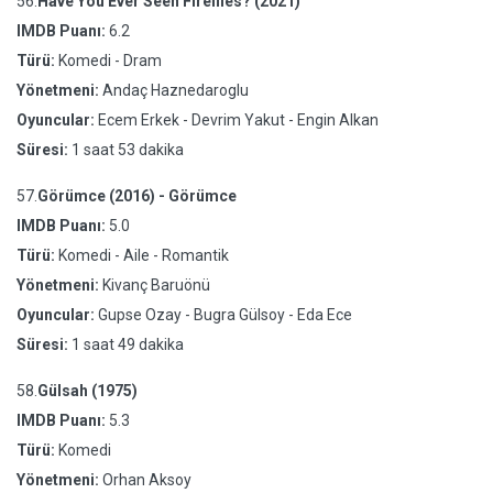
56.
Have You Ever Seen Fireflies? (2021)
IMDB Puanı:
6.2
Türü:
Komedi - Dram
Yönetmeni:
Andaç Haznedaroglu
Oyuncular:
Ecem Erkek - Devrim Yakut - Engin Alkan
Süresi:
1 saat 53 dakika
57.
Görümce (2016) - Görümce
IMDB Puanı:
5.0
Türü:
Komedi - Aile - Romantik
Yönetmeni:
Kivanç Baruönü
Oyuncular:
Gupse Ozay - Bugra Gülsoy - Eda Ece
Süresi:
1 saat 49 dakika
58.
Gülsah (1975)
IMDB Puanı:
5.3
Türü:
Komedi
Yönetmeni:
Orhan Aksoy