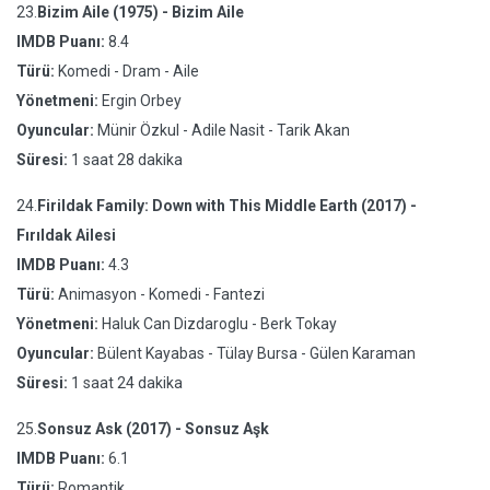
23.
Bizim Aile (1975) - Bizim Aile
IMDB Puanı:
8.4
Türü:
Komedi - Dram - Aile
Yönetmeni:
Ergin Orbey
Oyuncular:
Münir Özkul - Adile Nasit - Tarik Akan
Süresi:
1 saat 28 dakika
24.
Firildak Family: Down with This Middle Earth (2017) -
Fırıldak Ailesi
IMDB Puanı:
4.3
Türü:
Animasyon - Komedi - Fantezi
Yönetmeni:
Haluk Can Dizdaroglu - Berk Tokay
Oyuncular:
Bülent Kayabas - Tülay Bursa - Gülen Karaman
Süresi:
1 saat 24 dakika
25.
Sonsuz Ask (2017) - Sonsuz Aşk
IMDB Puanı:
6.1
Türü:
Romantik