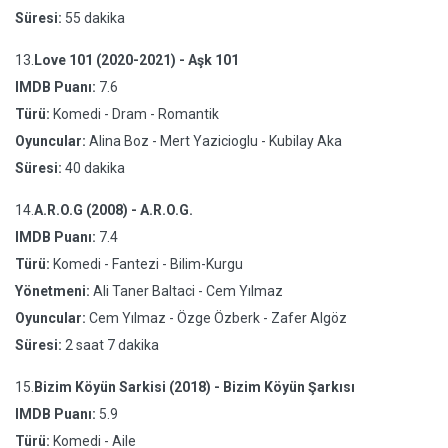
Süresi:
55 dakika
13.
Love 101 (2020-2021) - Aşk 101
IMDB Puanı:
7.6
Türü:
Komedi - Dram - Romantik
Oyuncular:
Alina Boz - Mert Yazicioglu - Kubilay Aka
Süresi:
40 dakika
14.
A.R.O.G (2008) - A.R.O.G.
IMDB Puanı:
7.4
Türü:
Komedi - Fantezi - Bilim-Kurgu
Yönetmeni:
Ali Taner Baltaci - Cem Yılmaz
Oyuncular:
Cem Yılmaz - Özge Özberk - Zafer Algöz
Süresi:
2 saat 7 dakika
15.
Bizim Köyün Sarkisi (2018) - Bizim Köyün Şarkısı
IMDB Puanı:
5.9
Türü:
Komedi - Aile