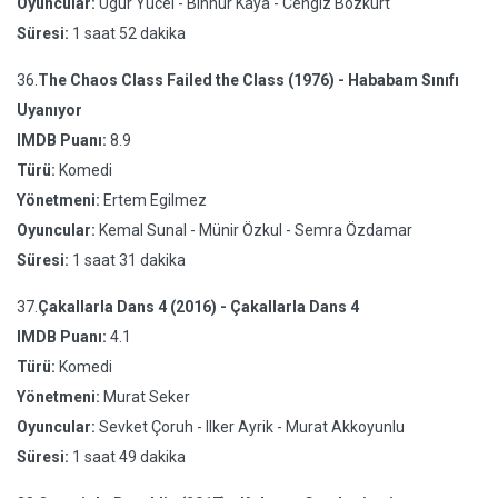
Oyuncular:
Ugur Yücel - Binnur Kaya - Cengiz Bozkurt
Süresi:
1 saat 52 dakika
36.
The Chaos Class Failed the Class (1976) - Hababam Sınıfı
Uyanıyor
IMDB Puanı:
8.9
Türü:
Komedi
Yönetmeni:
Ertem Egilmez
Oyuncular:
Kemal Sunal - Münir Özkul - Semra Özdamar
Süresi:
1 saat 31 dakika
37.
Çakallarla Dans 4 (2016) - Çakallarla Dans 4
IMDB Puanı:
4.1
Türü:
Komedi
Yönetmeni:
Murat Seker
Oyuncular:
Sevket Çoruh - Ilker Ayrik - Murat Akkoyunlu
Süresi:
1 saat 49 dakika