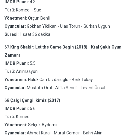
IMDB Puanı:
4.3
Türü:
Komedi - Suç
Yönetmeni:
Orçun Benli
Oyuncular:
Gokhan Yikilkan - Ulas Torun - Gürkan Uygun
Süresi:
1 saat 36 dakika
67.
King Shakir: Let the Game Begin (2018) - Kral Şakir Oyun
Zamanı
IMDB Puanı:
5.5
Türü:
Animasyon
Yönetmeni:
Haluk Can Dizdaroglu - Berk Tokay
Oyuncular:
Mustafa Oral - Atilla Sendil - Levent Ünsal
68.
Çalgi Çengi Ikimiz (2017)
IMDB Puanı:
5.6
Türü:
Komedi
Yönetmeni:
Selçuk Aydemir
Oyuncular:
Ahmet Kural - Murat Cemcir - Bahri Akin