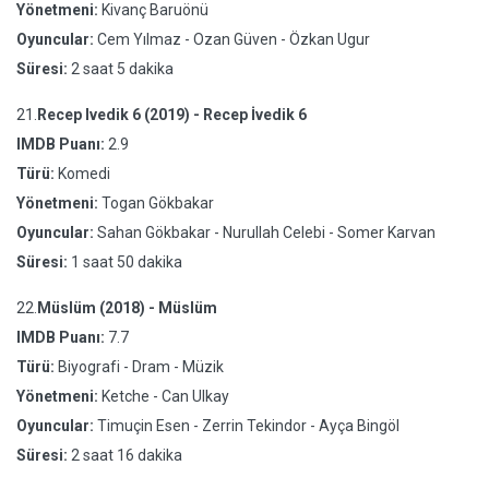
Yönetmeni:
Kivanç Baruönü
Oyuncular:
Cem Yılmaz - Ozan Güven - Özkan Ugur
Süresi:
2 saat 5 dakika
21.
Recep Ivedik 6 (2019) - Recep İvedik 6
IMDB Puanı:
2.9
Türü:
Komedi
Yönetmeni:
Togan Gökbakar
Oyuncular:
Sahan Gökbakar - Nurullah Celebi - Somer Karvan
Süresi:
1 saat 50 dakika
22.
Müslüm (2018) - Müslüm
IMDB Puanı:
7.7
Türü:
Biyografi - Dram - Müzik
Yönetmeni:
Ketche - Can Ulkay
Oyuncular:
Timuçin Esen - Zerrin Tekindor - Ayça Bingöl
Süresi:
2 saat 16 dakika