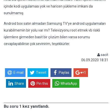
içinde kodi uygulaması yok ve haricen yükleme imkanı da
sunulmamış.
Android box satın almadan Samsung TV'ye android uygulamaları
kurabilmemin bir yolu var mı? Televizyonu root etmek vb riskli
işlemlere girmeden basit bir çözüm bilen varsa sorumu
cevaplayabilirse çok sevinirim, teşekkürler.
sacit
06.09.2020 18:31
E-mail
Tweet
Paylas
+1
Share
Pin this
WhatsApp
Bu soru 1 kez yanıtlandı.