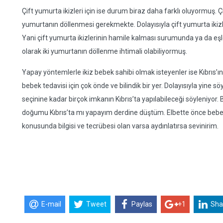
Çift yumurta ikizleri için ise durum biraz daha farklı oluyormuş. Ç
yumurtanın döllenmesi gerekmekte. Dolayısıyla çift yumurta ikizleri
Yani çift yumurta ikizlerinin hamile kalması surumunda ya da eşle
olarak iki yumurtanın döllenme ihtimali olabiliyormuş.
Yapay yöntemlerle ikiz bebek sahibi olmak isteyenler ise Kıbrıs’ın 
bebek tedavisi için çok önde ve bilindik bir yer. Dolayısıyla yine s
seçinine kadar birçok imkanın Kıbrıs’ta yapılabileceği söyleniyor.
doğumu Kıbrıs’ta mı yapayım derdine düştüm. Elbette önce bebeği
konusunda bilgisi ve tecrübesi olan varsa aydınlatırsa sevinirim.
E-mail
Tweet
Paylas
+1
Sha