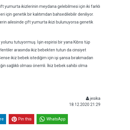
ift yumurta ikizlerinin meydana gelebilmesi için iki farklı
 için genetik bir kalıtımdan bahsedilebilir deniliyor.
rin ailesinde çift yumurta ikizi bulunuyorsa genetik
yolunu tutuyormuş. İşin espirisi bir yana Kıbrıs tüp
öylentiler arasında ikiz bebekten tutun da cinsiyet
 Bense ikiz bebek istediğim için işi şansa bırakmadan
n sağlıklı olması önemli. İkiz bebek sahibi olma
jesika
18.12.2020 21:29
re
Pin this
WhatsApp