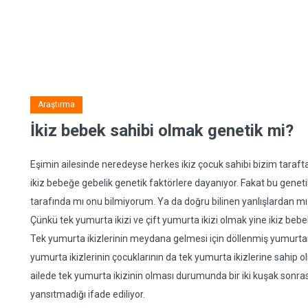
Araştırma
İkiz bebek sahibi olmak genetik mi?
Eşimin ailesinde neredeyse herkes ikiz çocuk sahibi bizim tarafta 
ikiz bebeğe gebelik genetik faktörlere dayanıyor. Fakat bu genet
tarafında mı onu bilmiyorum. Ya da doğru bilinen yanlışlardan m
Çünkü tek yumurta ikizi ve çift yumurta ikizi olmak yine ikiz beb
Tek yumurta ikizlerinin meydana gelmesi için döllenmiş yumurtanı
yumurta ikizlerinin çocuklarının da tek yumurta ikizlerine sahip
ailede tek yumurta ikizinin olması durumunda bir iki kuşak sonras
yansıtmadığı ifade ediliyor.