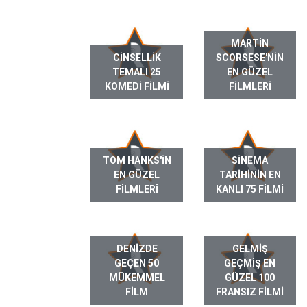
MARTIN
CINSELLIK
SCORSESE'NIN
TEMALI 25
EN GÜZEL
KOMEDI FILMI
FILMLERI
TOM HANKS'IN
SINEMA
EN GÜZEL
TARIHININ EN
FILMLERI
KANLI 75 FILMI
DENIZDE
GELMIŞ
GEÇEN 50
GEÇMIŞ EN
MÜKEMMEL
GÜZEL 100
FILM
FRANSIZ FILMI