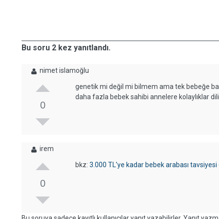
Bu soru 2 kez yanıtlandı.
nimet islamoğlu
genetik mi değil mi bilmem ama tek bebeğe bak
daha fazla bebek sahibi annelere kolaylıklar di
0
irem
bkz:
3.000 TL'ye kadar bebek arabası tavsiyesi
0
Bu soruya sadece kayıtlı kullanıcılar yanıt yazabilirler. Yanıt yazma