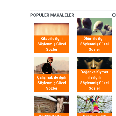
POPÜLER MAKALELER
Kitap ile ilgili
Ölüm ile ilgili
Söylenmiş Güzel
Söylenmiş Güzel
Sözler
Sözler
Değer ve Kıymet
Çalışmak ile ilgili
ile ilgili
Söylenmiş Güzel
Söylenmiş Güzel
Sözler
Sözler