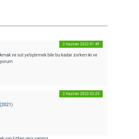
2 Haziran 2022 01:49
mak ve süt yetiştirmek bile bu kadar zorken iki ve
liyorum
2 Haziran 2022 02:23
 (2021)
k için lütfen giriş yapınız.