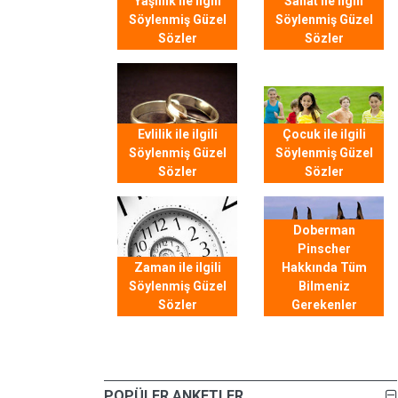
Yaşlılık ile ilgili
Sanat ile ilgili
Söylenmiş Güzel
Söylenmiş Güzel
Sözler
Sözler
Evlilik ile ilgili
Çocuk ile ilgili
Söylenmiş Güzel
Söylenmiş Güzel
Sözler
Sözler
Doberman
Pinscher
Zaman ile ilgili
Hakkında Tüm
Söylenmiş Güzel
Bilmeniz
Sözler
Gerekenler
POPÜLER ANKETLER