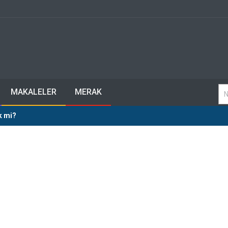
MAKALELER
MERAK
k mi?