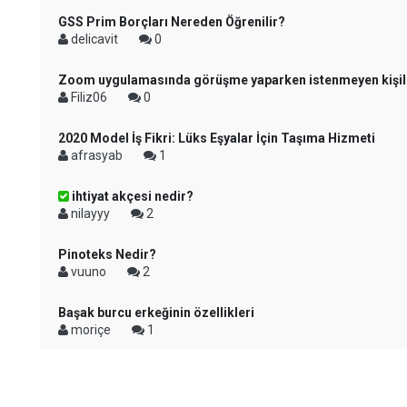
GSS Prim Borçları Nereden Öğrenilir?
delicavit
0
Zoom uygulamasında görüşme yaparken istenmeyen kişiler
Filiz06
0
2020 Model İş Fikri: Lüks Eşyalar İçin Taşıma Hizmeti
afrasyab
1
ihtiyat akçesi nedir?
nilayyy
2
Pinoteks Nedir?
vuuno
2
Başak burcu erkeğinin özellikleri
moriçe
1