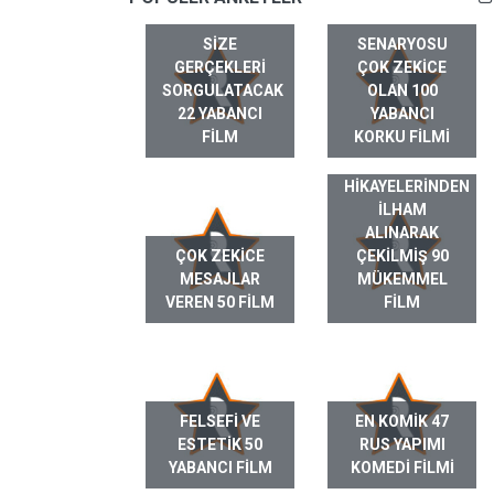
SIZE
SENARYOSU
GERÇEKLERI
ÇOK ZEKICE
SORGULATACAK
OLAN 100
22 YABANCI
YABANCI
FILM
KORKU FILMI
GERÇEK HAYAT
HIKAYELERINDEN
ILHAM
ALINARAK
ÇOK ZEKICE
ÇEKILMIŞ 90
MESAJLAR
MÜKEMMEL
VEREN 50 FILM
FILM
FELSEFI VE
EN KOMIK 47
ESTETIK 50
RUS YAPIMI
YABANCI FILM
KOMEDI FILMI