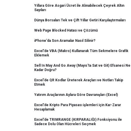
Yıllara Göre Asgari Ücret ile Alınabilecek Çeyrek Altın
Sayıları
Dünya Borsaları Tek ve Çift Yıllar Getiri Karşılaştırmaları
Web Page Blocked Hatası ve Çözümü
iPhone'da Son Aramalar Nasıl Silinir?
Excel'de VBA (Makro) Kullanarak Tüm Sekmelere Grafik
Eklemek
Sell In May And Go Away (Mayıs'ta Sat ve Git) Efsanesi Ne
Kadar Doğru?
Excel'de QR Kodlar Üreterek Araçları ve Notları Takip
Etmek
Yatırım Araçlarının Aylara Göre Davranışları (Excel)
Excel'de Kripto Para Piyasası işlemleri için Kar-Zarar
Hesaplamak
Excel'de TRIMRANGE (KIRPARALIĞI) Fonksiyonu ile
Sadece Dolu Olan Hücreleri Seçmek