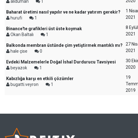
2020
aliduman
1
1 Nisa
Baharat üretimi nasıl yapılır ve ne kadar yatırım gerekir?
2021
hurufi
1
8 Eylül
Binance'te grafikleri üst üste koymak
2021
Okan Baltalı
1
27 Ni
Balkonda membran üstünde çim yetiştirmek mantıklı mı?
2021
hale çise
0
30 Ek
Evdeki Malzemelerle Doğal İshal Durdurucu Tavsiyesi
2020
beyazok
1
19
Kabızlığa karşı en etkili çözümler
Temm
bugatti.veyron
1
2019