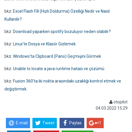
bkz:
Excel Flash Fill (Hızlı Doldurma) Özelliği Nedir ve Nasıl
Kullanılır?
bkz:
Download yaparken spotify bozuluyor neden olabilir?
bkz:
Linux'te Dosya ve Klasör Gizlemek
bkz:
Windows'ta Clipboard (Pano) Geçmişini Görmek
bkz:
Unable to locate a java runtime hatası ve çözümü
bkz:
Fusion 360'ta iki nokta arasındaki uzaklığı kontrol etmek ve
değiştirmek
otopilot
04.03.2022 15:29
E-mail
Tweet
Paylas
+1