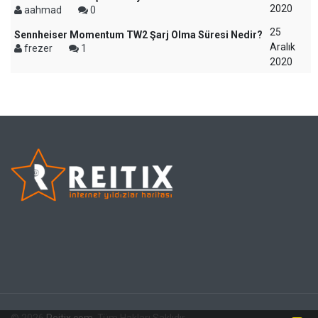
2020
aahmad
0
25
Sennheiser Momentum TW2 Şarj Olma Süresi Nedir?
Aralık
frezer
1
2020