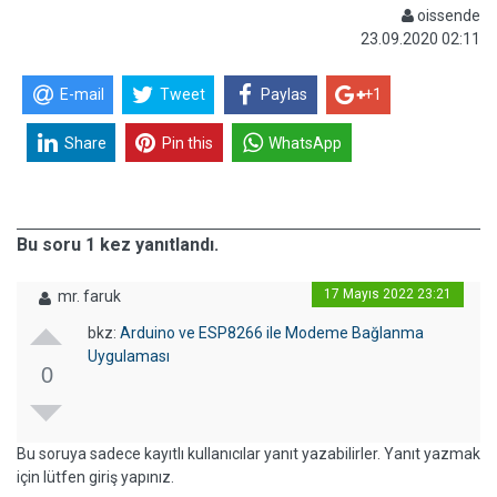
oissende
23.09.2020 02:11
E-mail
Tweet
Paylas
+1
Share
Pin this
WhatsApp
Bu soru 1 kez yanıtlandı.
17 Mayıs 2022 23:21
mr. faruk
bkz:
Arduino ve ESP8266 ile Modeme Bağlanma
Uygulaması
0
Bu soruya sadece kayıtlı kullanıcılar yanıt yazabilirler. Yanıt yazmak
için lütfen giriş yapınız.