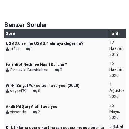
Benzer Sorular
Soru
Tarih
13
USB 3.0 yerine USB 3.1 almaya değer mi?
Haziran
urfalı
1
2019
15
FarmBot Nedir ve Nasıl Kurulur?
Haziran
Öz Hakiki Bumblebee
0
2020
1
Wi-Fi Sinyal Yükseltici Tavsiyesi (2020)
Ağustos
Veysel79
0
2020
25
Akıllı Pil Şarj Aleti Tavsiyesi
Mayıs
oissende
2
2020
5 Şubat
Klik tıklama sesi çıkartmayan sessiz mouse önerisi