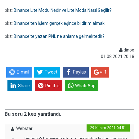
bkz:
Binance Lite Modu Nedir ve Lite Moda Nasıl Geçilir?
bkz:
Binance'ten işlem gerçekleşince bildirim almak
bkz:
Binance'te yazan PNL ne anlama gelmektedir?
dinoo
01.08.2021 20:18
E-mail
Tweet
Paylas
+1
Share
Pin this
WhatsApp
Bu soru 2 kez yanıtlandı.
29 Kasım 2021 04:51
Webstar
binance'i tarayıcıda oturum açmadan kullanıyorsanız