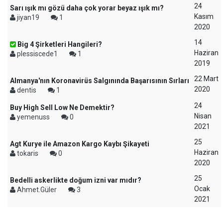
24
Sarı ışık mı gözü daha çok yorar beyaz ışık mı?
Kasım
jiyan19
1
2020
14
Big 4 Şirketleri Hangileri?
Haziran
plessiscede1
1
2019
22 Mart
Almanya'nın Koronavirüs Salgınında Başarısının Sırları
2020
dentis
1
24
Buy High Sell Low Ne Demektir?
Nisan
yemenuss
0
2021
25
Agt Kurye ile Amazon Kargo Kaybı Şikayeti
Haziran
tokaris
0
2020
25
Bedelli askerlikte doğum izni var mıdır?
Ocak
Ahmet.Güler
3
2021