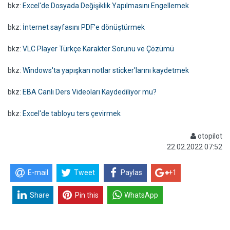
bkz:
Excel'de Dosyada Değişiklik Yapılmasını Engellemek
bkz:
İnternet sayfasını PDF'e dönüştürmek
bkz:
VLC Player Türkçe Karakter Sorunu ve Çözümü
bkz:
Windows'ta yapışkan notlar sticker'larını kaydetmek
bkz:
EBA Canlı Ders Videoları Kaydediliyor mu?
bkz:
Excel'de tabloyu ters çevirmek
otopilot
22.02.2022 07:52
E-mail
Tweet
Paylas
+1
Share
Pin this
WhatsApp