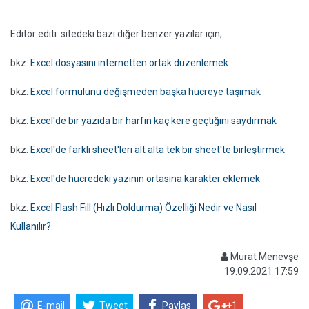
Editör editi: sitedeki bazı diğer benzer yazılar için;
bkz:
Excel dosyasını internetten ortak düzenlemek
bkz:
Excel formülünü değişmeden başka hücreye taşımak
bkz:
Excel'de bir yazıda bir harfin kaç kere geçtiğini saydırmak
bkz:
Excel'de farklı sheet'leri alt alta tek bir sheet'te birleştirmek
bkz:
Excel'de hücredeki yazının ortasına karakter eklemek
bkz:
Excel Flash Fill (Hızlı Doldurma) Özelliği Nedir ve Nasıl
Kullanılır?
Murat Menevşe
19.09.2021 17:59
E-mail
Tweet
Paylas
+1