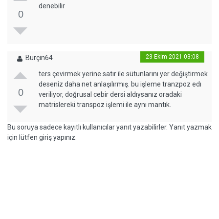
denebilir
0
23 Ekim 2021 03:08
Burçin64
ters çevirmek yerine satır ile sütunlarını yer değiştirmek
deseniz daha net anlaşılırmış. bu işleme tranzpoz edı
0
veriliyor, doğrusal cebir dersi aldıysanız oradaki
matrislereki transpoz işlemi ile aynı mantık.
Bu soruya sadece kayıtlı kullanıcılar yanıt yazabilirler. Yanıt yazmak
için lütfen giriş yapınız.