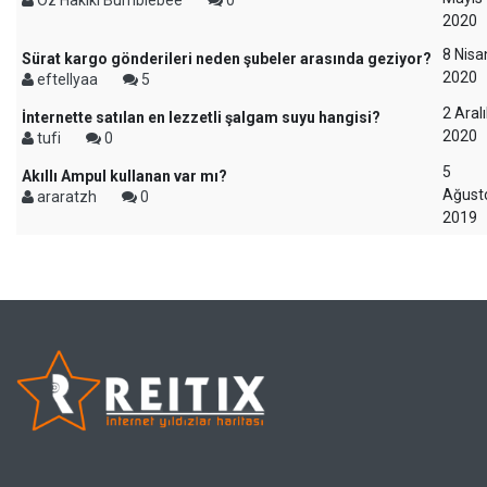
Öz Hakiki Bumblebee
0
2020
8 Nisa
Sürat kargo gönderileri neden şubeler arasında geziyor?
2020
eftellyaa
5
2 Aral
İnternette satılan en lezzetli şalgam suyu hangisi?
2020
tufi
0
5
Akıllı Ampul kullanan var mı?
Ağust
araratzh
0
2019