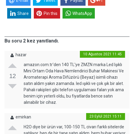
E-mail
Tweet
Paylas
+1
Share
Pin this
WhatsApp
Bu soru 2 kez yanıtlandı.
10 Ağustos 2021 11:45
hazar
amazon.com.tr'den 140 TL'ye ZMZN marka Led Işıklı
Mini Ortam Oda Hava Nemlendirici Buhar Makinesi Ve
12
Aromaterapi Aroma Difüzörü (Beyaz) isimli cihazı
satın aldım yakın zamanda. led ışıklı ve çok şık bir alet.
Pahalı rakipleri gibi telefon uygulaması falan yok ama
benim için yeterli oldu, bu fiyatlarda bence satın
alınabilir bir cihaz.
23 Eylül 2021 15:11
emirkan
H2O diye bir ürün var, 100-150 TL civarı farklı sitelerde
satılıyor. ben de bir tane satın aldım, hem buhar veriyor