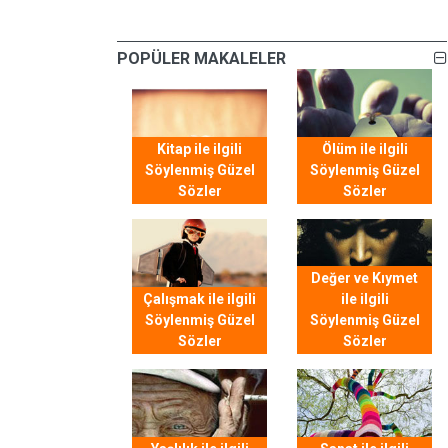
POPÜLER MAKALELER
Kitap ile ilgili
Ölüm ile ilgili
Söylenmiş Güzel
Söylenmiş Güzel
Sözler
Sözler
Değer ve Kıymet
Çalışmak ile ilgili
ile ilgili
Söylenmiş Güzel
Söylenmiş Güzel
Sözler
Sözler