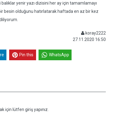
alıklar yenir yazı dizisini her ay için tamamlamayı
 bir besin olduğunu hatırlatarak haftada en az bir kez
diliyorum.
koray2222
27.11.2020 16:50
re
Pin this
WhatsApp
k için lütfen giriş yapınız.