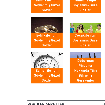
Yaşlılık ile ilgili
Sanat ile ilgili
Söylenmiş Güzel
Söylenmiş Güzel
Sözler
Sözler
Evlilik ile ilgili
Çocuk ile ilgili
Söylenmiş Güzel
Söylenmiş Güzel
Sözler
Sözler
Doberman
Pinscher
Zaman ile ilgili
Hakkında Tüm
Söylenmiş Güzel
Bilmeniz
Sözler
Gerekenler
POPÜLER ANKETLER