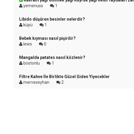
Kavram yağı Gömlek yağı Kuyruk yağı nedir faydaları zar
yemenuss
1
Libido düşüren besinler nelerdir?
küpü
1
Bebek kıyması nasıl pişirilir?
lews
0
Mangalda patates nasıl közlenir?
bostonlu
1
Filtre Kahve İle Birlikte Güzel Giden Yiyecekler
merveseyhan
2