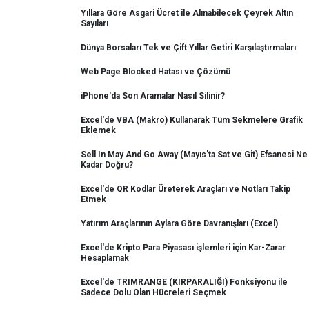
Yıllara Göre Asgari Ücret ile Alınabilecek Çeyrek Altın
Sayıları
Dünya Borsaları Tek ve Çift Yıllar Getiri Karşılaştırmaları
Web Page Blocked Hatası ve Çözümü
iPhone'da Son Aramalar Nasıl Silinir?
Excel'de VBA (Makro) Kullanarak Tüm Sekmelere Grafik
Eklemek
Sell In May And Go Away (Mayıs'ta Sat ve Git) Efsanesi Ne
Kadar Doğru?
Excel'de QR Kodlar Üreterek Araçları ve Notları Takip
Etmek
Yatırım Araçlarının Aylara Göre Davranışları (Excel)
Excel'de Kripto Para Piyasası işlemleri için Kar-Zarar
Hesaplamak
Excel'de TRIMRANGE (KIRPARALIĞI) Fonksiyonu ile
Sadece Dolu Olan Hücreleri Seçmek