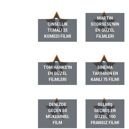
MARTIN
CINSELLIK
SCORSESE'NIN
TEMALI 25
EN GÜZEL
KOMEDI FILMI
FILMLERI
TOM HANKS'IN
SINEMA
EN GÜZEL
TARIHININ EN
FILMLERI
KANLI 75 FILMI
DENIZDE
GELMIŞ
GEÇEN 50
GEÇMIŞ EN
MÜKEMMEL
GÜZEL 100
FILM
FRANSIZ FILMI