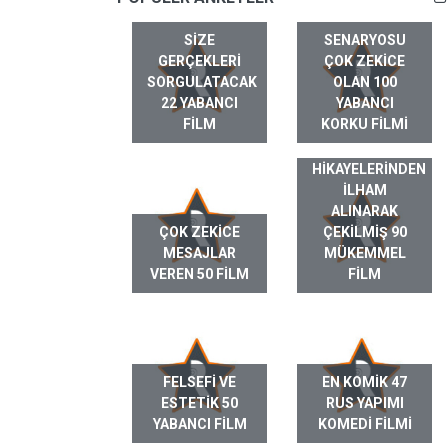
SIZE
SENARYOSU
GERÇEKLERI
ÇOK ZEKICE
SORGULATACAK
OLAN 100
22 YABANCI
YABANCI
FILM
KORKU FILMI
GERÇEK HAYAT
HIKAYELERINDEN
ILHAM
ALINARAK
ÇOK ZEKICE
ÇEKILMIŞ 90
MESAJLAR
MÜKEMMEL
VEREN 50 FILM
FILM
FELSEFI VE
EN KOMIK 47
ESTETIK 50
RUS YAPIMI
YABANCI FILM
KOMEDI FILMI