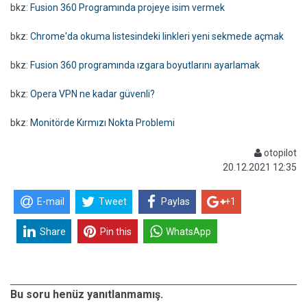
bkz:
Fusion 360 Programında projeye isim vermek
bkz:
Chrome'da okuma listesindeki linkleri yeni sekmede açmak
bkz:
Fusion 360 programında ızgara boyutlarını ayarlamak
bkz:
Opera VPN ne kadar güvenli?
bkz:
Monitörde Kırmızı Nokta Problemi
otopilot
20.12.2021 12:35
E-mail
Tweet
Paylas
+1
Share
Pin this
WhatsApp
Bu soru henüz yanıtlanmamış.