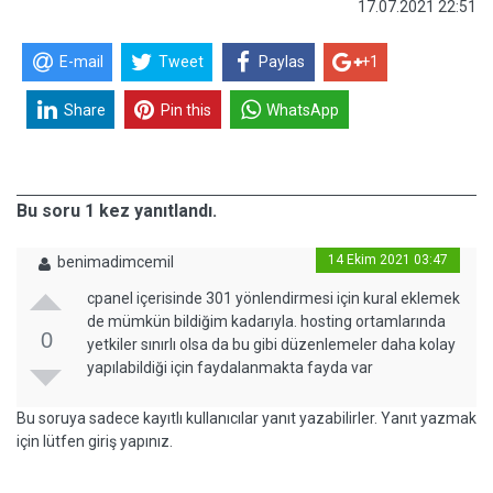
17.07.2021 22:51
E-mail
Tweet
Paylas
+1
Share
Pin this
WhatsApp
Bu soru 1 kez yanıtlandı.
14 Ekim 2021 03:47
benimadimcemil
cpanel içerisinde 301 yönlendirmesi için kural eklemek
de mümkün bildiğim kadarıyla. hosting ortamlarında
0
yetkiler sınırlı olsa da bu gibi düzenlemeler daha kolay
yapılabildiği için faydalanmakta fayda var
Bu soruya sadece kayıtlı kullanıcılar yanıt yazabilirler. Yanıt yazmak
için lütfen giriş yapınız.