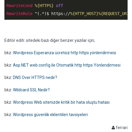
RewriteCond
%{HTTPS}
off
RewriteRule
 ^(.*)$ https://
%{HTTP_HOST}
%{REQUEST_URI}
Editör editi: sitedeki bazı diğer benzer yazılar için;
bkz:
Wordpress Esperanza ücretsiz http https yönlendirmesi
bkz:
Asp.NET web.config ile Otomatik http https Yönlendirmesi
bkz:
DNS Over HTTPS nedir?
bkz:
Wildcard SSL Nedir?
bkz:
Wordpress Web sitenizde kritik bir hata oluştu hatası
bkz:
Wordpress güvenlik eklentileri tavsiyeleri
ferrari