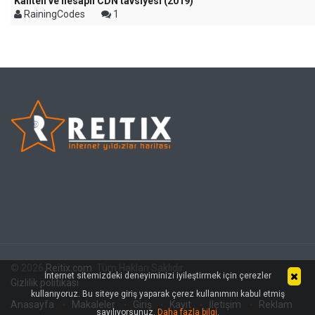
Kaliteli ve hesaplı CDN tavsiyesi (2019)
RainingCodes
1
© 2026
Reitix.com
. Tüm Hakları Saklıdır.
İnternet sitemizdeki deneyiminizi iyileştirmek için çerezler
Gizlilik politikası
kullanıyoruz. Bu siteye giriş yaparak çerez kullanımını kabul etmiş
Anasayfa
Makaleler
Giriş
Kayıt
İletişim
Reklam
sayılıyorsunuz.
Daha fazla bilgi
.