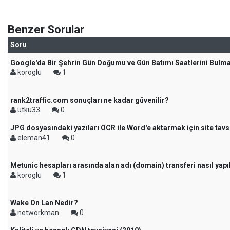
Benzer Sorular
Soru
Google'da Bir Şehrin Gün Doğumu ve Gün Batımı Saatlerini Bulm
koroglu
1
rank2traffic.com sonuçları ne kadar güvenilir?
utku33
0
JPG dosyasındaki yazıları OCR ile Word'e aktarmak için site tavs
eleman41
0
Metunic hesapları arasında alan adı (domain) transferi nasıl yapı
koroglu
1
Wake On Lan Nedir?
networkman
0