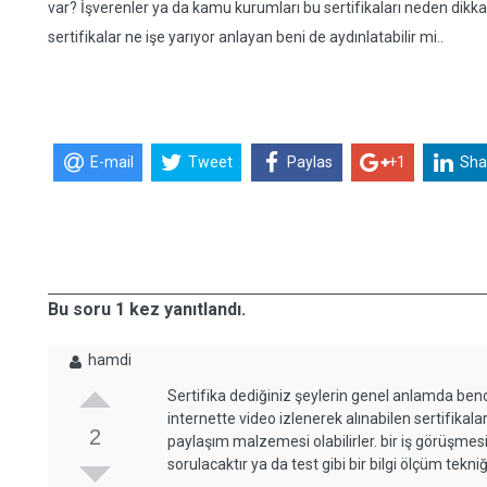
var? İşverenler ya da kamu kurumları bu sertifikaları neden dikk
sertifikalar ne işe yarıyor anlayan beni de aydınlatabilir mi..
E-mail
Tweet
Paylas
+1
Sha
Bu soru 1 kez yanıtlandı.
hamdi
Sertifika dediğiniz şeylerin genel anlamda ben
internette video izlenerek alınabilen sertifika
2
paylaşım malzemesi olabilirler. bir iş görüşmesi
sorulacaktır ya da test gibi bir bilgi ölçüm tekni