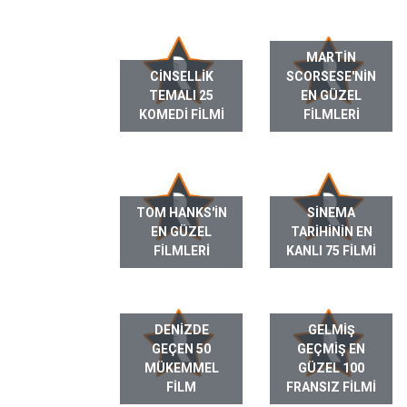
MARTIN
CINSELLIK
SCORSESE'NIN
TEMALI 25
EN GÜZEL
KOMEDI FILMI
FILMLERI
TOM HANKS'IN
SINEMA
EN GÜZEL
TARIHININ EN
FILMLERI
KANLI 75 FILMI
DENIZDE
GELMIŞ
GEÇEN 50
GEÇMIŞ EN
MÜKEMMEL
GÜZEL 100
FILM
FRANSIZ FILMI