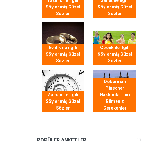
Yaşlılık ile ilgili
Sanat ile ilgili
Söylenmiş Güzel
Söylenmiş Güzel
Sözler
Sözler
Evlilik ile ilgili
Çocuk ile ilgili
Söylenmiş Güzel
Söylenmiş Güzel
Sözler
Sözler
Doberman
Pinscher
Zaman ile ilgili
Hakkında Tüm
Söylenmiş Güzel
Bilmeniz
Sözler
Gerekenler
POPÜLER ANKETLER