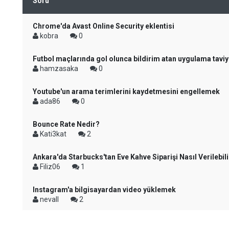
Soru
Chrome'da Avast Online Security eklentisi
kobra
0
Futbol maçlarında gol olunca bildirim atan uygulama taviy
hamzasaka
0
Youtube'un arama terimlerini kaydetmesini engellemek
ada86
0
Bounce Rate Nedir?
Kati3kat
2
Ankara'da Starbucks'tan Eve Kahve Siparişi Nasıl Verilebili
Filiz06
1
Instagram'a bilgisayardan video yüklemek
nevall
2