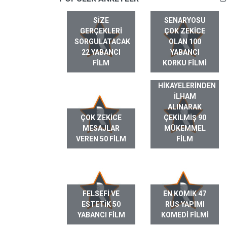
SIZE
SENARYOSU
GERÇEKLERI
ÇOK ZEKICE
SORGULATACAK
OLAN 100
22 YABANCI
YABANCI
FILM
KORKU FILMI
GERÇEK HAYAT
HIKAYELERINDEN
ILHAM
ALINARAK
ÇOK ZEKICE
ÇEKILMIŞ 90
MESAJLAR
MÜKEMMEL
VEREN 50 FILM
FILM
FELSEFI VE
EN KOMIK 47
ESTETIK 50
RUS YAPIMI
YABANCI FILM
KOMEDI FILMI