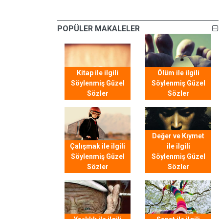
POPÜLER MAKALELER
Kitap ile ilgili
Ölüm ile ilgili
Söylenmiş Güzel
Söylenmiş Güzel
Sözler
Sözler
Değer ve Kıymet
Çalışmak ile ilgili
ile ilgili
Söylenmiş Güzel
Söylenmiş Güzel
Sözler
Sözler