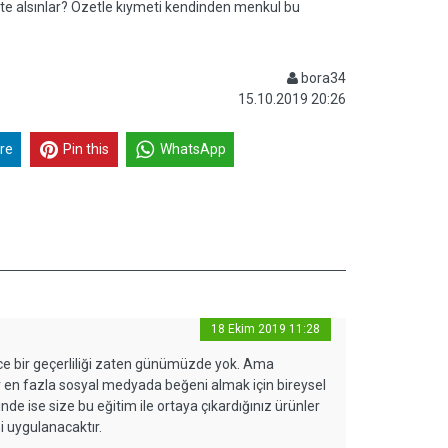
ate alsınlar? Özetle kıymeti kendinden menkul bu
bora34
15.10.2019 20:26
re
Pin this
WhatsApp
18 Ekim 2019 11:28
ce bir geçerliliği zaten günümüzde yok. Ama
lar en fazla sosyal medyada beğeni almak için bireysel
nde ise size bu eğitim ile ortaya çıkardığınız ürünler
ği uygulanacaktır.