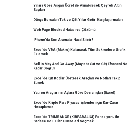
Yıllara Göre Asgari Ücret ile Alınabilecek Çeyrek Altın
Sayıları
Dünya Borsaları Tek ve Çift Yıllar Getiri Karşılaştırmaları
Web Page Blocked Hatası ve Çözümü
iPhone'da Son Aramalar Nasıl Silinir?
Excel'de VBA (Makro) Kullanarak Tüm Sekmelere Grafik
Eklemek
Sell In May And Go Away (Mayıs'ta Sat ve Git) Efsanesi Ne
Kadar Doğru?
Excel'de QR Kodlar Üreterek Araçları ve Notları Takip
Etmek
Yatırım Araçlarının Aylara Göre Davranışları (Excel)
Excel'de Kripto Para Piyasası işlemleri için Kar-Zarar
Hesaplamak
Excel'de TRIMRANGE (KIRPARALIĞI) Fonksiyonu ile
Sadece Dolu Olan Hücreleri Seçmek