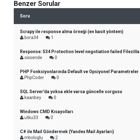
Benzer Sorular
Soru
Scrapy ile response alma örneği (en basit yöntem)
bora34
1
Response: 534 Protection level negotiation failed Filezilla
oissende
0
PHP Fonksiyonlarında Default ve Opsiyonel Parametreler
PhpCoder
0
SQL Server'da yoksa ekle varsa güncelle sorgusu
kaanbey
0
Windows CMD Kısayolları
utku33
0
C# ile Mail Göndermek (Yandex Mail Ayarları)
mbologlu
2