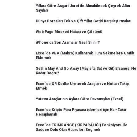
Yıllara Göre Asgari Ücret ile Alınabilecek Çeyrek Altın
Sayıları
Dünya Borsaları Tek ve Çift Yıllar Getiri Karşılaştırmaları
Web Page Blocked Hatası ve Çözümü
iPhone'da Son Aramalar Nasıl Silinir?
Excel'de VBA (Makro) Kullanarak Tüm Sekmelere Grafik
Eklemek
Sell In May And Go Away (Mayıs'ta Sat ve Git) Efsanesi Ne
Kadar Doğru?
Excel'de QR Kodlar Üreterek Araçları ve Notları Takip
Etmek
Yatırım Araçlarının Aylara Göre Davranışları (Excel)
Excel'de Kripto Para Piyasası işlemleri için Kar-Zarar
Hesaplamak
Excel'de TRIMRANGE (KIRPARALIĞI) Fonksiyonu ile
Sadece Dolu Olan Hücreleri Seçmek