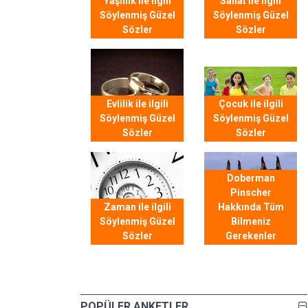
Yaşlılık ile ilgili
Sanat ile ilgili
Söylenmiş Güzel
Söylenmiş Güzel
Sözler
Sözler
Evlilik ile ilgili
Çocuk ile ilgili
Söylenmiş Güzel
Söylenmiş Güzel
Sözler
Sözler
Doberman
Pinscher
Zaman ile ilgili
Hakkında Tüm
Söylenmiş Güzel
Bilmeniz
Sözler
Gerekenler
POPÜLER ANKETLER