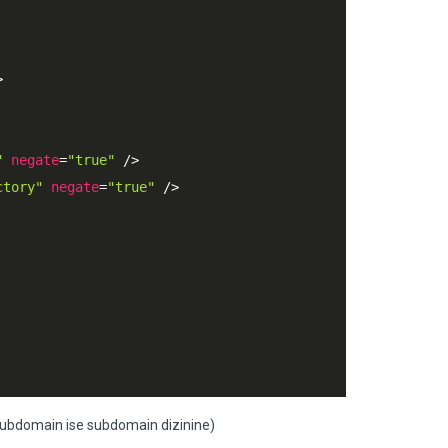
>
"
negate
=
"true"
 />
ctory"
negate
=
"true"
 />
(subdomain ise subdomain dizinine)