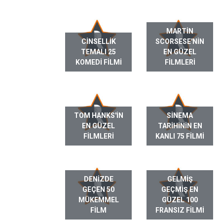
MARTIN
CINSELLIK
SCORSESE'NIN
TEMALI 25
EN GÜZEL
KOMEDI FILMI
FILMLERI
TOM HANKS'IN
SINEMA
EN GÜZEL
TARIHININ EN
FILMLERI
KANLI 75 FILMI
DENIZDE
GELMIŞ
GEÇEN 50
GEÇMIŞ EN
MÜKEMMEL
GÜZEL 100
FILM
FRANSIZ FILMI