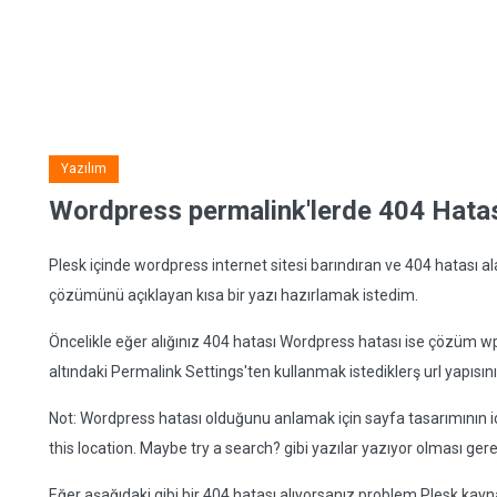
Yazılım
Wordpress permalink'lerde 404 Hata
Plesk içinde wordpress internet sitesi barındıran ve 404 hatası alan
çözümünü açıklayan kısa bir yazı hazırlamak istedim.
Öncelikle eğer alığınız 404 hatası Wordpress hatası ise çözüm w
altındaki Permalink Settings'ten kullanmak istediklerş url yapısın
Not: Wordpress hatası olduğunu anlamak için sayfa tasarımının 
this location. Maybe try a search? gibi yazılar yazıyor olması gere
Eğer aşağıdaki gibi bir 404 hatası alıyorsanız problem Plesk kayna