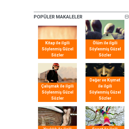
POPÜLER MAKALELER
Kitap ile ilgili
Ölüm ile ilgili
Söylenmiş Güzel
Söylenmiş Güzel
Sözler
Sözler
Değer ve Kıymet
Çalışmak ile ilgili
ile ilgili
Söylenmiş Güzel
Söylenmiş Güzel
Sözler
Sözler