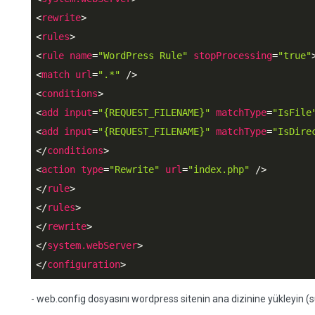
<
rewrite
>
<
rules
>
<
rule
name
=
"WordPress Rule"
stopProcessing
=
"true"
<
match
url
=
".*"
 />
<
conditions
>
<
add
input
=
"{REQUEST_FILENAME}"
matchType
=
"IsFile
<
add
input
=
"{REQUEST_FILENAME}"
matchType
=
"IsDire
</
conditions
>
<
action
type
=
"Rewrite"
url
=
"index.php"
 />
</
rule
>
</
rules
>
</
rewrite
>
</
system.webServer
>
</
configuration
>
- web.config dosyasını wordpress sitenin ana dizinine yükleyin 