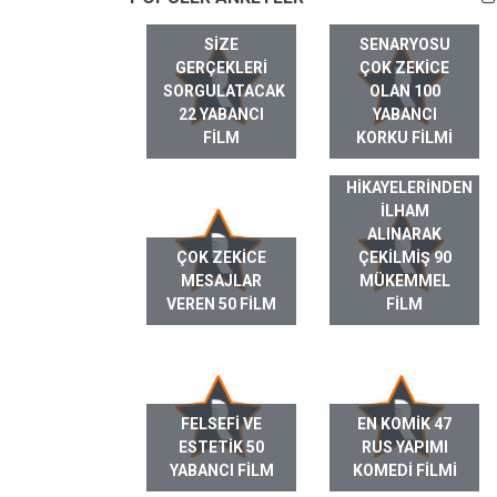
SIZE
SENARYOSU
GERÇEKLERI
ÇOK ZEKICE
SORGULATACAK
OLAN 100
22 YABANCI
YABANCI
FILM
KORKU FILMI
GERÇEK HAYAT
HIKAYELERINDEN
ILHAM
ALINARAK
ÇOK ZEKICE
ÇEKILMIŞ 90
MESAJLAR
MÜKEMMEL
VEREN 50 FILM
FILM
FELSEFI VE
EN KOMIK 47
ESTETIK 50
RUS YAPIMI
YABANCI FILM
KOMEDI FILMI