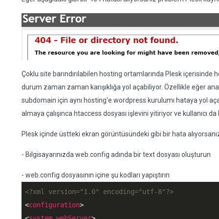
Çoklu site barındırılabilen hosting ortamlarında Plesk içerisinde h
durum zaman zaman karışıklığa yol açabiliyor. Özellikle eğer ana si
subdomain için aynı hosting'e wordpress kurulumı hataya yol açab
almaya çalışınca htaccess dosyası işlevini yitiriyor ve kullanıcı da
Plesk içinde üstteki ekran görüntüsündeki gibi bir hata alıyorsa
- Bilgisayarınızda web.config adında bir text dosyası oluşturun
- web.config dosyasının içine şu kodları yapıştırın
<?xml version="1.0" encoding="utf-8"?>
<
configuration
>
<
system.webServer
>