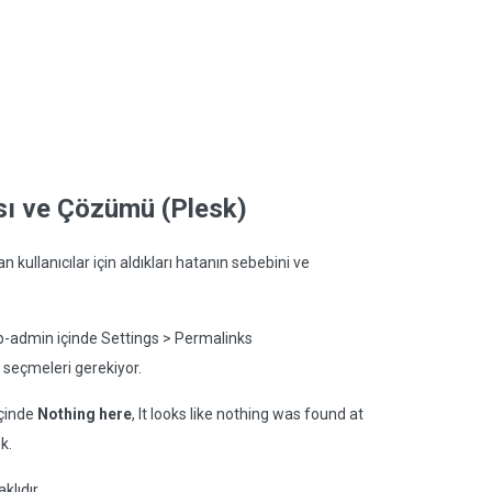
sı ve Çözümü (Plesk)
 kullanıcılar için aldıkları hatanın sebebini ve
p-admin içinde Settings > Permalinks
ı seçmeleri gerekiyor.
içinde
Nothing here
, It looks like nothing was found at
k.
klıdır.