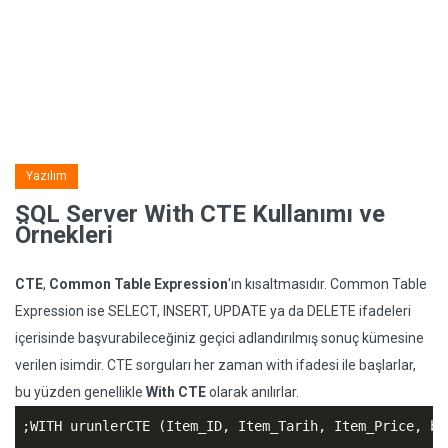
Yazılım
SQL Server With CTE Kullanımı ve
Örnekleri
CTE
,
Common Table Expression
'ın kısaltmasıdır. Common Table
Expression ise SELECT, INSERT, UPDATE ya da DELETE ifadeleri
içerisinde başvurabileceğiniz geçici adlandırılmış sonuç kümesine
verilen isimdir. CTE sorguları her zaman with ifadesi ile başlarlar,
bu yüzden genellikle
With CTE
olarak anılırlar.
;WITH urunlerCTE (Item_ID, Item_Tarih, Item_Price, bir