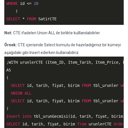
WHERE
 id <= 
10
SELECT
 * 
FROM
 SatirCTE 
Not:
CTE ifadeleri Union ALL ile birlikte kulllanılabilirler.
Örnek:
CTE içerisinde Select komutu ile hazırladığımız bir kümeyi
aşağıdaki gibi Insert ederken kullanabiliriz.
;WITH urunlerCTE (Item_ID, Item_Tarih, Item_Price, bir
AS

(

SELECT
 id, tarih, fiyat, birim 
FROM
 tbl_urunler 
whe
UNION
ALL
SELECT
 id, tarih, fiyat, birim 
FROM
 tbl_urunler 
whe
Insert
into
SELECT
 id, tarih, fiyat, birim 
from
 urunlerCTE 
Order