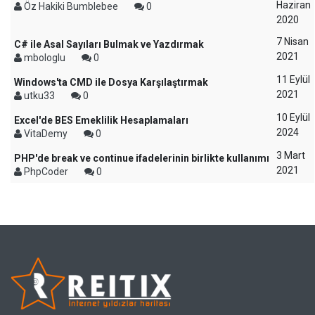
Haziran
Öz Hakiki Bumblebee
0
2020
7 Nisan
C# ile Asal Sayıları Bulmak ve Yazdırmak
2021
mbologlu
0
11 Eylül
Windows'ta CMD ile Dosya Karşılaştırmak
2021
utku33
0
10 Eylül
Excel'de BES Emeklilik Hesaplamaları
2024
VitaDemy
0
3 Mart
PHP'de break ve continue ifadelerinin birlikte kullanımı
2021
PhpCoder
0