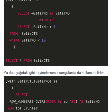
   (  

SELECT
 @SatirNo 
as
 SatirNO    

UNION
ALL
SELECT
  SatirNo + 
1
FROM
  SatirCTE

where
 SatirNO < 
10
    )  

SELECT
 * 
FROM
 SatirCTE
Ya da aşağıdaki gibi özyinelemesiz sorgularda da kullanılabilirler.
;with SatirCTE(SatirNO) as  

   (  

SELECT
  ROW_NUMBER() OVER(
ORDER
BY
 ad 
ASC
) 
AS
FROM