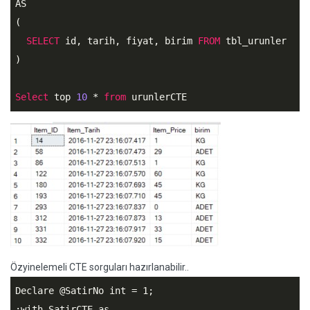
AS

(

SELECT
 id, tarih, fiyat, birim 
FROM
 tbl_urunler 

)

Select
 top 
10
 * 
from
 urunlerCTE
Özyinelemeli CTE sorguları hazırlanabilir..
Declare @SatirNo int = 1;

;with SatirCTE as  
