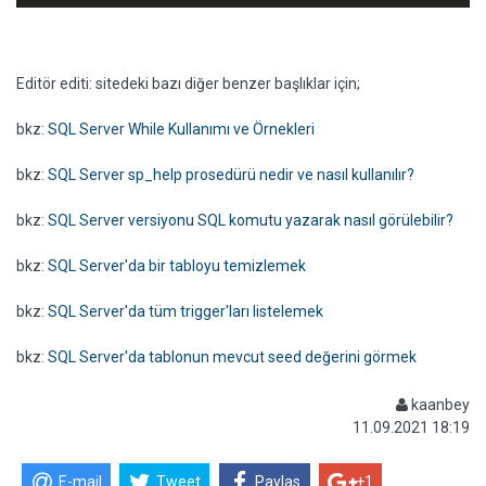
Editör editi: sitedeki bazı diğer benzer başlıklar için;
bkz:
SQL Server While Kullanımı ve Örnekleri
bkz:
SQL Server sp_help prosedürü nedir ve nasıl kullanılır?
bkz:
SQL Server versiyonu SQL komutu yazarak nasıl görülebilir?
bkz:
SQL Server'da bir tabloyu temizlemek
bkz:
SQL Server'da tüm trigger'ları listelemek
bkz:
SQL Server'da tablonun mevcut seed değerini görmek
kaanbey
11.09.2021 18:19
E-mail
Tweet
Paylas
+1