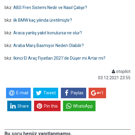
bkz:
ABS Fren Sistemi Nedir ve Nasıl Çalışır?
bkz:
ilk BMW kaç yılında üretilmiştir?
bkz:
Araca yanlış yakıt konulursa ne olur?
bkz:
Araba Marş Basmıyor Neden Olabilir?
bkz:
İkinci El Araç Fiyatları 2021'de Düşer mi Artar mı?
otopilot
03.12.2021 23:55
E-mail
Tweet
Paylas
+1
Share
Pin this
WhatsApp
Bu soru henüz yanıtlanmamış.