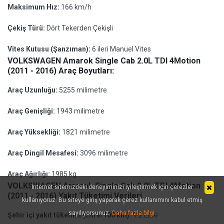
Maksimum Hız:
166 km/h
Çekiş Türü:
Dört Tekerden Çekişli
Vites Kutusu (Şanzıman):
6 ileri Manuel Vites
VOLKSWAGEN Amarok Single Cab 2.0L TDI 4Motion
(2011 - 2016) Araç Boyutları:
Araç Uzunluğu:
5255 milimetre
Araç Genişliği:
1943 milimetre
Araç Yüksekliği:
1821 milimetre
Araç Dingil Mesafesi:
3096 milimetre
Araç Ağırlığı:
1985 kg
VOLKSWAGEN Amarok Single Cab 2.0L TDI 4Motion
İnternet sitemizdeki deneyiminizi iyileştirmek için çerezler
(2011 - 2016) Yakıt Tüketimi Verileri
kullanıyoruz. Bu siteye giriş yaparak çerez kullanımını kabul etmiş
sayılıyorsunuz.
Daha fazla bilgi
.
Şehir içi yakıt tüketimi (Litre/100 km):
9.2 Litre