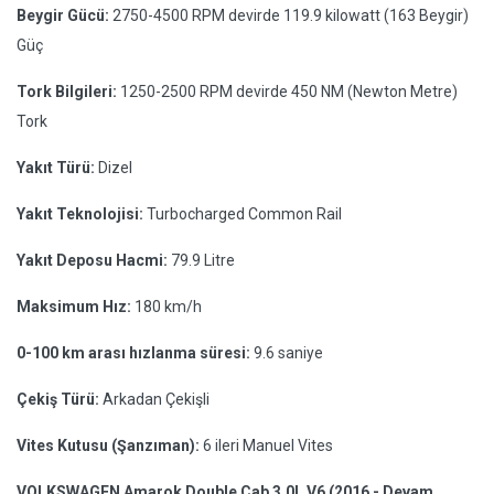
Beygir Gücü:
2750-4500 RPM devirde 119.9 kilowatt (163 Beygir)
Güç
Tork Bilgileri:
1250-2500 RPM devirde 450 NM (Newton Metre)
Tork
Yakıt Türü:
Dizel
Yakıt Teknolojisi:
Turbocharged Common Rail
Yakıt Deposu Hacmi:
79.9 Litre
Maksimum Hız:
180 km/h
0-100 km arası hızlanma süresi:
9.6 saniye
Çekiş Türü:
Arkadan Çekişli
Vites Kutusu (Şanzıman):
6 ileri Manuel Vites
VOLKSWAGEN Amarok Double Cab 3.0L V6 (2016 - Devam