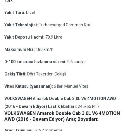
Tork
Yakıt Türü:
Dizel
Yakıt Teknolojisi:
Turbocharged Common Rail
Yakıt Deposu Hacmi:
79.9 Litre
Maksimum Hız:
180 km/h
0-100 km arası hızlanma süresi:
9.6 saniye
Çekiş Türü:
Dört Tekerden Çekişli
Vites Kutusu (Şanzıman):
6 ileri Manuel Vites
VOLKSWAGEN Amarok Double Cab 3.0L V6 4MOTION AWD
(2016 - Devam Ediyor) Lastik Ebatları:
245/65 R17
VOLKSWAGEN Amarok Double Cab 3.0L V6 4MOTION
AWD (2016 - Devam Ediyor) Araç Boyutları:
Araç Uzunluğu:
5192 milimetre