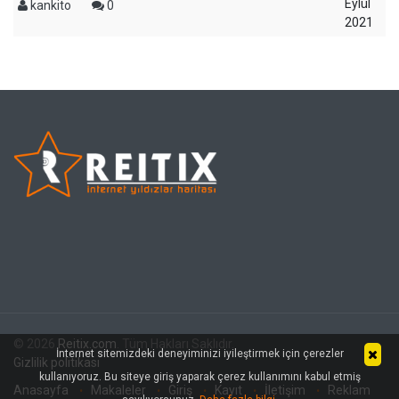
Eylül
kankito
0
2021
© 2026
Reitix.com
. Tüm Hakları Saklıdır.
İnternet sitemizdeki deneyiminizi iyileştirmek için çerezler
Gizlilik politikası
kullanıyoruz. Bu siteye giriş yaparak çerez kullanımını kabul etmiş
Anasayfa
Makaleler
Giriş
Kayıt
İletişim
Reklam