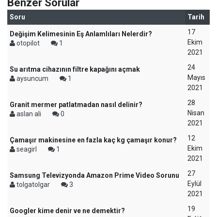
Benzer Sorular
Soru
Tarih
17
Değişim Kelimesinin Eş Anlamlıları Nelerdir?
Ekim
otopilot
1
2021
24
Su arıtma cihazının filtre kapağını açmak
Mayıs
aysuncum
1
2021
28
Granit mermer patlatmadan nasıl delinir?
Nisan
aslan ali
0
2021
12
Çamaşır makinesine en fazla kaç kg çamaşır konur?
Ekim
seagirl
1
2021
27
Samsung Televizyonda Amazon Prime Video Sorunu
Eylül
tolgatolgar
3
2021
19
Googler kime denir ve ne demektir?