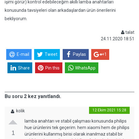
işimi görür) kontrol edebileceğim akıllı lamba anahtarları
konusunda tavsiyeleri olan arkadaşlardan ürün önerilerini
bekliyorum.
talat
24.11.2020 18:51
E-mail
Tweet
Paylas
+1
Share
Pin this
WhatsApp
Bu soru 2 kez yanıtlandı.
12 Ekim 2021 15:28
kolik
lamba anahtarı ve stabil çalışması konusunda philips
hue ürünlerini tek geçerim. hem xiaomi hem de philips
1
ürünlerini kullanmış birisi olarak inanılmaz stabil bir