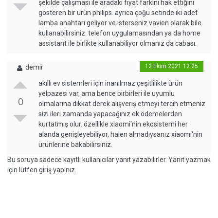
şekilde çalışması ile aradaki fiyat farkını hak ettiğini
gösteren bir ürün philips. ayrıca çoğu setinde iki adet
lamba anahtarı geliyor ve isterseniz vavien olarak bile
kullanabilirsiniz. telefon uygulamasından ya da home
assistant ile birlikte kullanabiliyor olmanız da cabası.
12 Ekim 2021 12:25
demir
akıllı ev sistemleri için inanılmaz çeşitlilikte ürün
yelpazesi var, ama bence birbirleri ile uyumlu
0
olmalarına dikkat derek alışveriş etmeyi tercih etmeniz
sizi ileri zamanda yapacağınız ek ödemelerden
kurtatmış olur. özellikle xiaomi'nin ekosistemi her
alanda genişleyebiliyor, halen almadıysanız xiaomi'nin
ürünlerine bakabilirsiniz.
Bu soruya sadece kayıtlı kullanıcılar yanıt yazabilirler. Yanıt yazmak
için lütfen giriş yapınız.