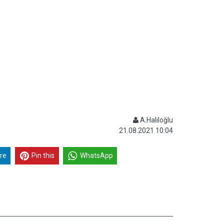
A.Haliloğlu
21.08.2021 10:04
re
Pin this
WhatsApp