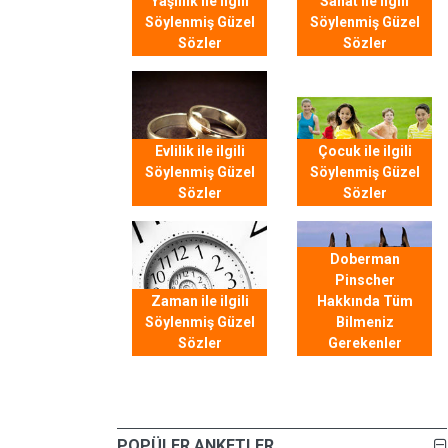
Yaşlılık ile ilgili
Sanat ile ilgili
Söylenmiş Güzel
Söylenmiş Güzel
Sözler
Sözler
Evlilik ile ilgili
Çocuk ile ilgili
Söylenmiş Güzel
Söylenmiş Güzel
Sözler
Sözler
Doberman
Pinscher
Zaman ile ilgili
Hakkında Tüm
Söylenmiş Güzel
Bilmeniz
Sözler
Gerekenler
POPÜLER ANKETLER