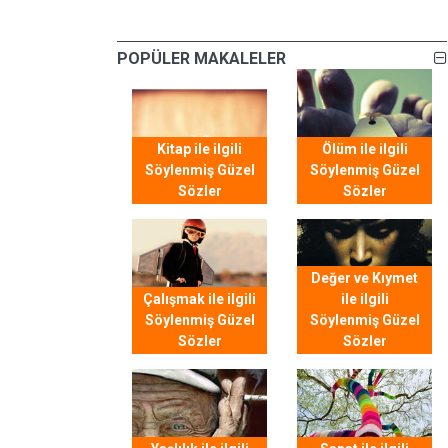
POPÜLER MAKALELER
Kitap ile ilgili
Ölüm ile ilgili
Söylenmiş Güzel
Söylenmiş Güzel
Sözler
Sözler
Değer ve Kıymet
Çalışmak ile ilgili
ile ilgili
Söylenmiş Güzel
Söylenmiş Güzel
Sözler
Sözler