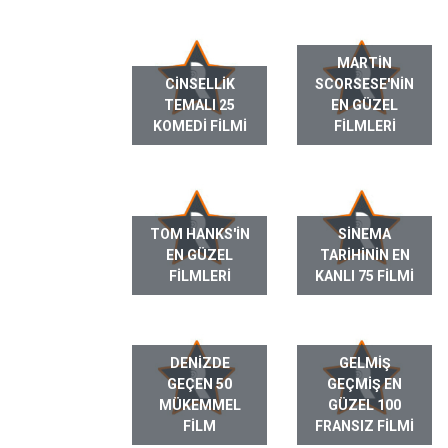
MARTIN
CINSELLIK
SCORSESE'NIN
TEMALI 25
EN GÜZEL
KOMEDI FILMI
FILMLERI
TOM HANKS'IN
SINEMA
EN GÜZEL
TARIHININ EN
FILMLERI
KANLI 75 FILMI
DENIZDE
GELMIŞ
GEÇEN 50
GEÇMIŞ EN
MÜKEMMEL
GÜZEL 100
FILM
FRANSIZ FILMI