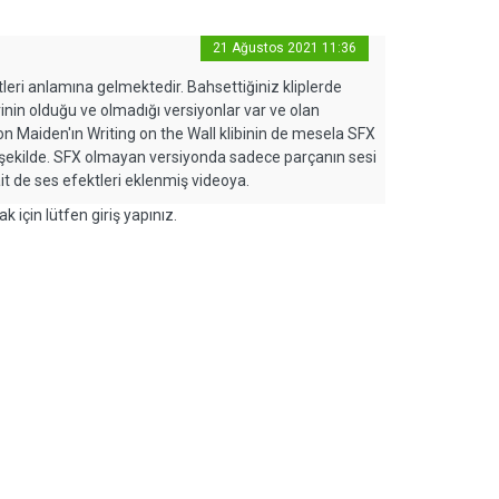
21 Ağustos 2021 11:36
tleri anlamına gelmektedir. Bahsettiğiniz kliplerde
in olduğu ve olmadığı versiyonlar var ve olan
ron Maiden'ın Writing on the Wall klibinin de mesela SFX
r şekilde. SFX olmayan versiyonda sadece parçanın sesi
ait de ses efektleri eklenmiş videoya.
k için lütfen giriş yapınız.