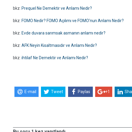
bkz:
Prequel Ne Demektir ve Anlamı Nedir?
bkz:
FOMO Nedir? FOMO Açılımı ve FOMO'nun Anlamı Nedir?
bkz:
Evde duvara sarımsak asmanın anlamı nedir?
bkz:
AFK Neyin Kısaltmasıdır ve Anlamı Nedir?
bkz:
ihtilaf Ne Demektir ve Anlamı Nedir?
E-mail
Tweet
Paylas
+1
Sha
Bu soru 1 kez yanıtlandı.