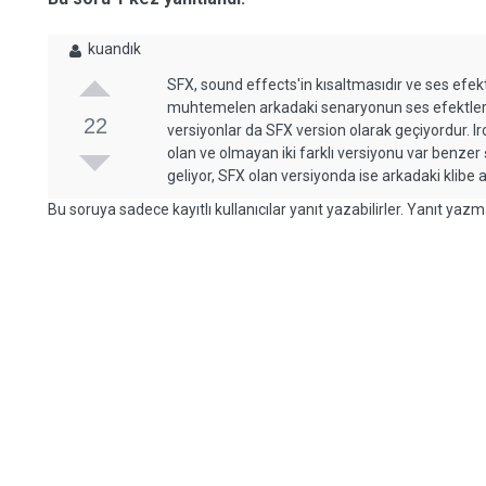
kuandık
SFX, sound effects'in kısaltmasıdır ve ses efek
muhtemelen arkadaki senaryonun ses efektlerin
22
versiyonlar da SFX version olarak geçiyordur. I
olan ve olmayan iki farklı versiyonu var benze
geliyor, SFX olan versiyonda ise arkadaki klibe 
Bu soruya sadece kayıtlı kullanıcılar yanıt yazabilirler. Yanıt yazma