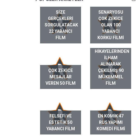
SIZE
SENARYOSU
GERÇEKLERI
ÇOK ZEKICE
SORGULATACAK
OLAN 100
22 YABANCI
YABANCI
FILM
KORKU FILMI
GERÇEK HAYAT
HIKAYELERINDEN
ILHAM
ALINARAK
ÇOK ZEKICE
ÇEKILMIŞ 90
MESAJLAR
MÜKEMMEL
VEREN 50 FILM
FILM
FELSEFI VE
EN KOMIK 47
ESTETIK 50
RUS YAPIMI
YABANCI FILM
KOMEDI FILMI