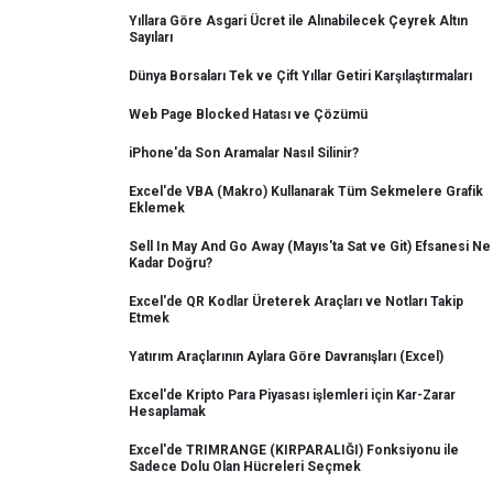
Yıllara Göre Asgari Ücret ile Alınabilecek Çeyrek Altın
Sayıları
Dünya Borsaları Tek ve Çift Yıllar Getiri Karşılaştırmaları
Web Page Blocked Hatası ve Çözümü
iPhone'da Son Aramalar Nasıl Silinir?
Excel'de VBA (Makro) Kullanarak Tüm Sekmelere Grafik
Eklemek
Sell In May And Go Away (Mayıs'ta Sat ve Git) Efsanesi Ne
Kadar Doğru?
Excel'de QR Kodlar Üreterek Araçları ve Notları Takip
Etmek
Yatırım Araçlarının Aylara Göre Davranışları (Excel)
Excel'de Kripto Para Piyasası işlemleri için Kar-Zarar
Hesaplamak
Excel'de TRIMRANGE (KIRPARALIĞI) Fonksiyonu ile
Sadece Dolu Olan Hücreleri Seçmek