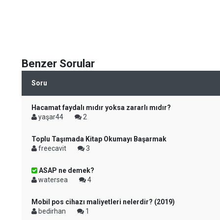
Benzer Sorular
Soru
Hacamat faydalı mıdır yoksa zararlı mıdır?
yaşar44
2
Toplu Taşımada Kitap Okumayı Başarmak
freecavit
3
ASAP ne demek?
watersea
4
Mobil pos cihazı maliyetleri nelerdir? (2019)
bedirhan
1