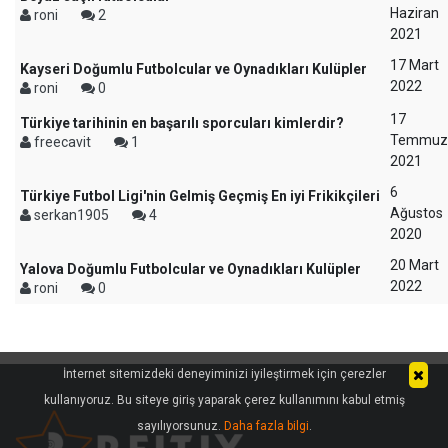
Haziran
roni
2
2021
17 Mart
Kayseri Doğumlu Futbolcular ve Oynadıkları Kulüpler
2022
roni
0
17
Türkiye tarihinin en başarılı sporcuları kimlerdir?
Temmuz
freecavit
1
2021
6
Türkiye Futbol Ligi'nin Gelmiş Geçmiş En iyi Frikikçileri
Ağustos
serkan1905
4
2020
20 Mart
Yalova Doğumlu Futbolcular ve Oynadıkları Kulüpler
2022
roni
0
İnternet sitemizdeki deneyiminizi iyileştirmek için çerezler
kullanıyoruz. Bu siteye giriş yaparak çerez kullanımını kabul etmiş
sayılıyorsunuz.
Daha fazla bilgi
.