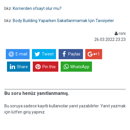
bkz:
Kornerden ofsayt olur mu?
bkz:
Body Building Yaparken Sakatlanmamak İçin Tavsiyeler
roni
26.03.2022 23:23
E-mail
Tweet
Paylas
+1
Share
Pin this
WhatsApp
Bu soru henüz yanıtlanmamış.
Bu soruya sadece kayıtlı kullanıcılar yanıt yazabilirler. Yanıt yazmak
için lütfen giriş yapınız.