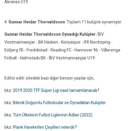
Akranes U19
4.
Gunnar Heidar Thorvaldsson
: Toplam 11 kulüpte oynamıştır.
Gunnar Heidar Thorvaldsson Oynadığı Kulüpler:
ÍBV
Vestmannaeyjar - BK Häcken - Konyaspor - IFK Norrköping -
Esbjerg fB - Fredrikstad - Reading FC - Hannover 96 - Vålerenga
Fotball - Halmstads BK - ÍBV Vestmannaeyjar U19
Editör editi: sitedeki bazı diğer benzer yazılar için;
bkz:
2019 2020 TFF Süper Ligi nasıl tamamlanacak?
bkz:
Bilecik Doğumlu Futbolcular ve Oynadıkları Kulüpler
bkz:
Tüm Ülkelerin Futbol Liglerinin Adları (2022)
bkz:
Plank Hareketleri Çeşitleri nelerdir?