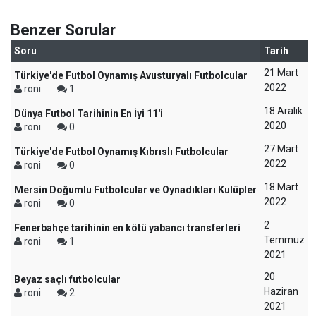
Benzer Sorular
Soru
Tarih
21 Mart
Türkiye'de Futbol Oynamış Avusturyalı Futbolcular
2022
roni
1
18 Aralık
Dünya Futbol Tarihinin En İyi 11'i
2020
roni
0
27 Mart
Türkiye'de Futbol Oynamış Kıbrıslı Futbolcular
2022
roni
0
18 Mart
Mersin Doğumlu Futbolcular ve Oynadıkları Kulüpler
2022
roni
0
2
Fenerbahçe tarihinin en kötü yabancı transferleri
Temmuz
roni
1
2021
20
Beyaz saçlı futbolcular
Haziran
roni
2
2021