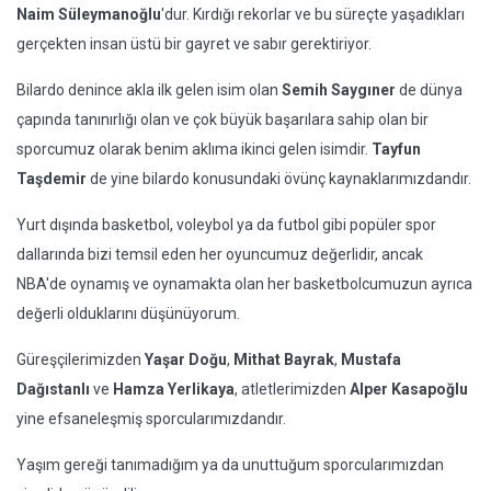
Naim Süleymanoğlu
'dur. Kırdığı rekorlar ve bu süreçte yaşadıkları
gerçekten insan üstü bir gayret ve sabır gerektiriyor.
Bilardo denince akla ilk gelen isim olan
Semih Saygıner
de dünya
çapında tanınırlığı olan ve çok büyük başarılara sahip olan bir
sporcumuz olarak benim aklıma ikinci gelen isimdir.
Tayfun
Taşdemir
de yine bilardo konusundaki övünç kaynaklarımızdandır.
Yurt dışında basketbol, voleybol ya da futbol gibi popüler spor
dallarında bizi temsil eden her oyuncumuz değerlidir, ancak
NBA'de oynamış ve oynamakta olan her basketbolcumuzun ayrıca
değerli olduklarını düşünüyorum.
Güreşçilerimizden
Yaşar Doğu
,
Mithat Bayrak
,
Mustafa
Dağıstanlı
ve
Hamza Yerlikaya
, atletlerimizden
Alper Kasapoğlu
yine efsaneleşmiş sporcularımızdandır.
Yaşım gereği tanımadığım ya da unuttuğum sporcularımızdan