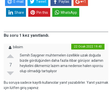
E-mail
Tweet
Paylas
+1
Share
Pin this
WhatsApp
Bu soru 1 kez yanıtlandı.
22 Ocak 2022 19:40
bilisim
Semih Saygıner muhtemelen özellikle uzak doğuda
bizde gördüğünden daha fazla itibar görüyor. adamın
7
heykelini dikmemiz lazım ama nedense halen sporcu
olup olmadığı tartışılıyor
Bu soruya sadece kayıtlı kullanıcılar yanıt yazabilirler. Yanıt yazmak
için lütfen giriş yapınız.