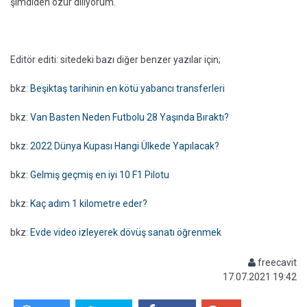
şimdiden özür diliyorum.
Editör editi: sitedeki bazı diğer benzer yazılar için;
bkz:
Beşiktaş tarihinin en kötü yabancı transferleri
bkz:
Van Basten Neden Futbolu 28 Yaşında Bıraktı?
bkz:
2022 Dünya Kupası Hangi Ülkede Yapılacak?
bkz:
Gelmiş geçmiş en iyi 10 F1 Pilotu
bkz:
Kaç adım 1 kilometre eder?
bkz:
Evde video izleyerek dövüş sanatı öğrenmek
freecavit
17.07.2021 19:42