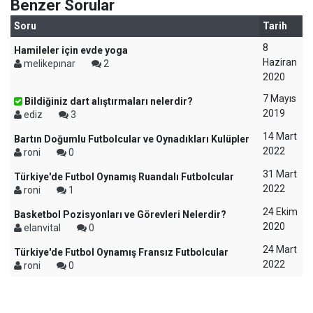
Benzer Sorular
Soru
Tarih
8
Hamileler için evde yoga
Haziran
melikepınar
2
2020
7 Mayıs
Bildiğiniz dart alıştırmaları nelerdir?
2019
ediz
3
14 Mart
Bartın Doğumlu Futbolcular ve Oynadıkları Kulüpler
2022
roni
0
31 Mart
Türkiye'de Futbol Oynamış Ruandalı Futbolcular
2022
roni
1
24 Ekim
Basketbol Pozisyonları ve Görevleri Nelerdir?
2020
elanvital
0
24 Mart
Türkiye'de Futbol Oynamış Fransız Futbolcular
2022
roni
0