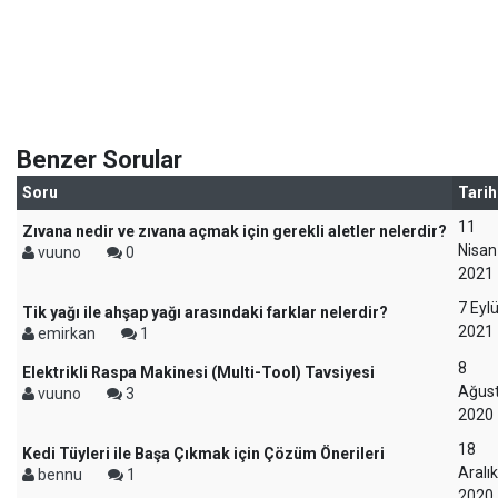
Benzer Sorular
Soru
Tarih
11
Zıvana nedir ve zıvana açmak için gerekli aletler nelerdir?
Nisan
vuuno
0
2021
7 Eylü
Tik yağı ile ahşap yağı arasındaki farklar nelerdir?
2021
emirkan
1
8
Elektrikli Raspa Makinesi (Multi-Tool) Tavsiyesi
Ağus
vuuno
3
2020
18
Kedi Tüyleri ile Başa Çıkmak için Çözüm Önerileri
Aralık
bennu
1
2020