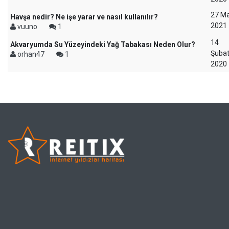
27 Ma
Havşa nedir? Ne işe yarar ve nasıl kullanılır?
2021
vuuno
1
14
Akvaryumda Su Yüzeyindeki Yağ Tabakası Neden Olur?
Şuba
orhan47
1
2020