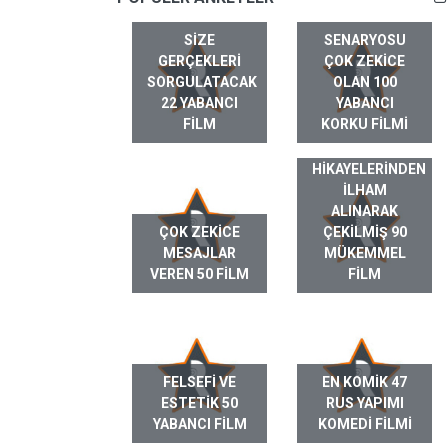
SIZE
SENARYOSU
GERÇEKLERI
ÇOK ZEKICE
SORGULATACAK
OLAN 100
22 YABANCI
YABANCI
FILM
KORKU FILMI
GERÇEK HAYAT
HIKAYELERINDEN
ILHAM
ALINARAK
ÇOK ZEKICE
ÇEKILMIŞ 90
MESAJLAR
MÜKEMMEL
VEREN 50 FILM
FILM
FELSEFI VE
EN KOMIK 47
ESTETIK 50
RUS YAPIMI
YABANCI FILM
KOMEDI FILMI