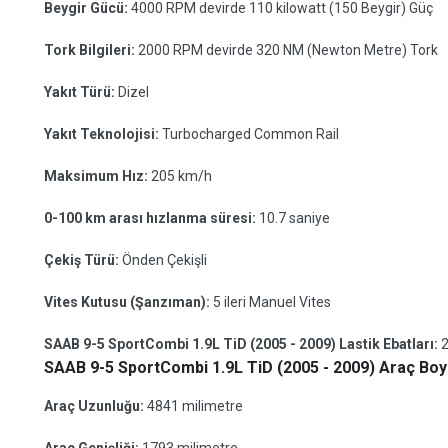
Beygir Gücü:
4000 RPM devirde 110 kilowatt (150 Beygir) Güç
Tork Bilgileri:
2000 RPM devirde 320 NM (Newton Metre) Tork
Yakıt Türü:
Dizel
Yakıt Teknolojisi:
Turbocharged Common Rail
Maksimum Hız:
205 km/h
0-100 km arası hızlanma süresi:
10.7 saniye
Çekiş Türü:
Önden Çekişli
Vites Kutusu (Şanzıman):
5 ileri Manuel Vites
SAAB 9-5 SportCombi 1.9L TiD (2005 - 2009) Lastik Ebatları:
SAAB 9-5 SportCombi 1.9L TiD (2005 - 2009) Araç Boyu
Araç Uzunluğu:
4841 milimetre