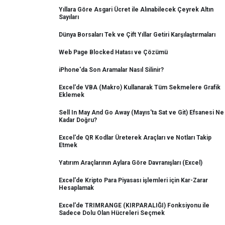
Yıllara Göre Asgari Ücret ile Alınabilecek Çeyrek Altın
Sayıları
Dünya Borsaları Tek ve Çift Yıllar Getiri Karşılaştırmaları
Web Page Blocked Hatası ve Çözümü
iPhone'da Son Aramalar Nasıl Silinir?
Excel'de VBA (Makro) Kullanarak Tüm Sekmelere Grafik
Eklemek
Sell In May And Go Away (Mayıs'ta Sat ve Git) Efsanesi Ne
Kadar Doğru?
Excel'de QR Kodlar Üreterek Araçları ve Notları Takip
Etmek
Yatırım Araçlarının Aylara Göre Davranışları (Excel)
Excel'de Kripto Para Piyasası işlemleri için Kar-Zarar
Hesaplamak
Excel'de TRIMRANGE (KIRPARALIĞI) Fonksiyonu ile
Sadece Dolu Olan Hücreleri Seçmek