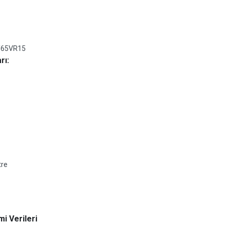
/65VR15
rı:
tre
i Verileri