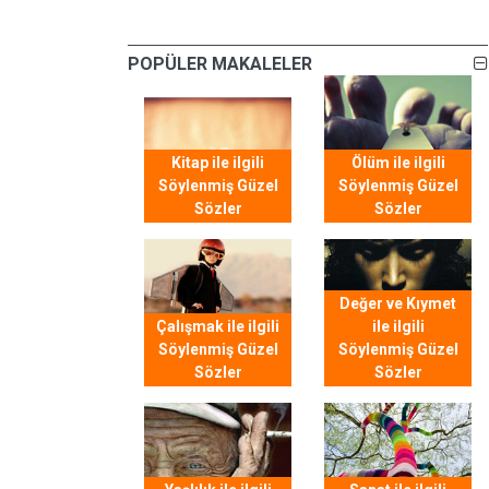
POPÜLER MAKALELER
Kitap ile ilgili
Ölüm ile ilgili
Söylenmiş Güzel
Söylenmiş Güzel
Sözler
Sözler
Değer ve Kıymet
Çalışmak ile ilgili
ile ilgili
Söylenmiş Güzel
Söylenmiş Güzel
Sözler
Sözler