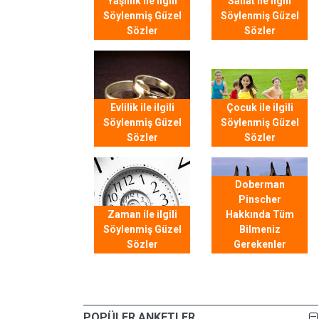
Yaşlılık ile ilgili
Sanat ile ilgili
Söylenmiş Güzel
Söylenmiş Güzel
Sözler
Sözler
Evlilik ile ilgili
Çocuk ile ilgili
Söylenmiş Güzel
Söylenmiş Güzel
Sözler
Sözler
Doberman
Pinscher
Zaman ile ilgili
Hakkında Tüm
Söylenmiş Güzel
Bilmeniz
Sözler
Gerekenler
POPÜLER ANKETLER