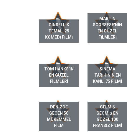
MARTIN
CINSELLIK
SCORSESE'NIN
TEMALI 25
EN GÜZEL
KOMEDI FILMI
FILMLERI
TOM HANKS'IN
SINEMA
EN GÜZEL
TARIHININ EN
FILMLERI
KANLI 75 FILMI
DENIZDE
GELMIŞ
GEÇEN 50
GEÇMIŞ EN
MÜKEMMEL
GÜZEL 100
FILM
FRANSIZ FILMI