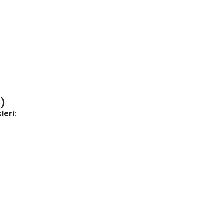
)
leri: