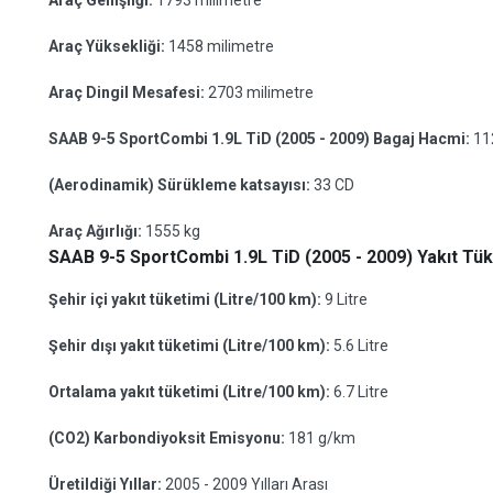
Araç Genişliği:
1793 milimetre
Araç Yüksekliği:
1458 milimetre
Araç Dingil Mesafesi:
2703 milimetre
SAAB 9-5 SportCombi 1.9L TiD (2005 - 2009) Bagaj Hacmi:
11
(Aerodinamik) Sürükleme katsayısı:
33 CD
Araç Ağırlığı:
1555 kg
SAAB 9-5 SportCombi 1.9L TiD (2005 - 2009) Yakıt Tüke
Şehir içi yakıt tüketimi (Litre/100 km):
9 Litre
Şehir dışı yakıt tüketimi (Litre/100 km):
5.6 Litre
Ortalama yakıt tüketimi (Litre/100 km):
6.7 Litre
(CO2) Karbondiyoksit Emisyonu:
181 g/km
Üretildiği Yıllar:
2005 - 2009 Yılları Arası