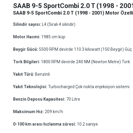
SAAB 9-5 SportCombi 2.0 T (1998 - 200
SAAB 9-5 SportCombi 2.0 T (1998 - 2001) Motor Özelli
Silindir sayısı:
L4 (Sıralı 4 silindir)
Motor Hacmi:
1985 cm küp
Beygir Gücü:
5500 RPM devirde 110.3 kilowatt (150 Beygir) Güç
Tork Bilgileri:
1800 RPM devirde 240 NM (Newton Metre) Tork
Yakıt Türü:
Benzinli
Yakıt Teknolojisi:
Turbocharged Çok nokta enjeksiyon sistemi
Benzin Deposu Kapasitesi:
70 Litre
Maksimum Hız:
209 km/h
0-100 km arası hızlanma süresi:
10.2 saniye